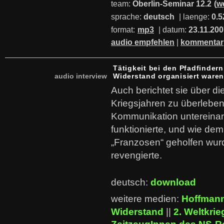
team:
Oberlin-Seminar 12.2
(
w
sprache:
deutsch
| laenge:
0.5
format:
mp3
| datum:
23.11.20
audio empfehlen
|
kommentar
Tätigkeit bei den Pfadfindern
audio interview
Widerstand organisiert waren
Auch berichtet sie über die
Kriegsjahren zu überleben.
Kommunikation untereinan
funktionierte, und wie de
„Franzosen“ geholfen wurd
revengierte.
deutsch:
download
weitere medien:
Hoffmann
Widerstand
||
2. Weltkrie