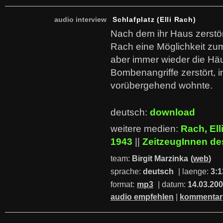
audio interview
Schlafplatz (Elli Rach)
Nach dem ihr Haus zerstör
Rach eine Möglichkeit z
aber immer wieder die Häu
Bombenangriffe zerstört, i
vorübergehend wohnte.
deutsch:
download
weitere medien:
Rach, Ell
1943
||
ZeitzeugInnen d
team:
Birgit Marzinka
(
web
)
sprache:
deutsch
| laenge:
3:1
format:
mp3
| datum:
14.03.20
audio empfehlen
|
kommentar