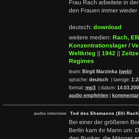
Frau Rach arbeitete in de
den Frauen immer wieder 
deutsch:
download
weitere medien:
Rach, Ell
Konzentrationslager / V
Weltkrieg
||
1942
||
Zeitz
Regimes
team:
Birgit Marzinka
(
web
)
sprache:
deutsch
| laenge:
1:2
format:
mp3
| datum:
14.03.20
audio empfehlen
|
kommentar
audio interview
Tod des Ehemanns (Elli Rach
Bei einer der größeren Bo
Berlin kam ihr Mann um. D
den Bunker, die Männer e