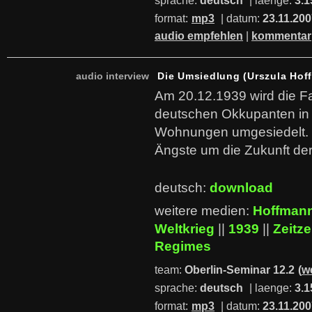
sprache:
deutsch
| laenge:
3.1
format:
mp3
| datum:
23.11.20
audio empfehlen
|
kommentar
audio interview
Die Umsiedlung (Urszula Hof
Am 20.12.1939 wird die F
deutschen Okkupanten i
Wohnungen umgesiedelt. 
Ängste um die Zukunft der
deutsch:
download
weitere medien:
Hoffmann
Weltkrieg
||
1939
||
Zeitz
Regimes
team:
Oberlin-Seminar 12.2
(
w
sprache:
deutsch
| laenge:
3.1
format:
mp3
| datum:
23.11.20