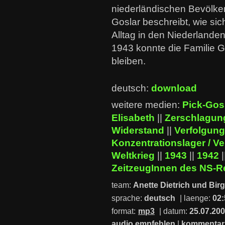
niederländischen Bevölke
Goslar beschreibt, wie si
Alltag in den Niederlanden
1943 konnte die Familie 
bleiben.
deutsch:
download
weitere medien:
Pick-Gos
Elisabeth
||
Zerschlagun
Widerstand
||
Verfolgung
Konzentrationslager / V
Weltkrieg
||
1943
||
1942
|
ZeitzeugInnen des NS-
team:
Anette Dietrich und Birg
sprache:
deutsch
| laenge:
02:
format:
mp3
| datum:
25.07.20
audio empfehlen
|
kommentar