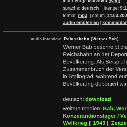
team:
Birgit Marzinka
(
web
)
sprache:
deutsch
| laenge:
9:1
format:
mp3
| datum:
14.03.20
audio empfehlen
|
kommentar
audio interview
Reichsbahn (Werner Bab)
Werner Bab beschreibt die
Reichsbahn an der Deport
Bevölkerung. Als Beispiel
Zusammenbruch der Verso
in Stalingrad, wahrend eu
Bevölkerung deportiert wir
deutsch:
download
weitere medien:
Bab, Wer
Konzentrationslager / V
Weltkrieg
||
1943
||
Zeitz