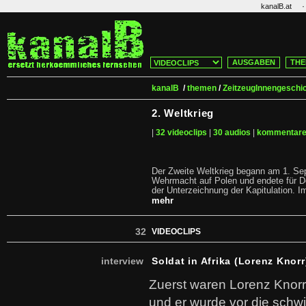
·
kanalB.at
AUSGABEN
THE
kanalB
/
themen
/
ZeitzeugInnengeschi
2. Weltkrieg
|
32 videoclips
|
30 audios
|
kommentar
Der Zweite Weltkrieg begann am 1. Se
Wehrmacht auf Polen und endete für D
der Unterzeichnung der Kapitulation. I
mehr
32
VIDEOCLIPS
interview
Soldat in Afrika (Lorenz Knorr
Zuerst waren Lorenz Knorr 
und er wurde vor die schwie