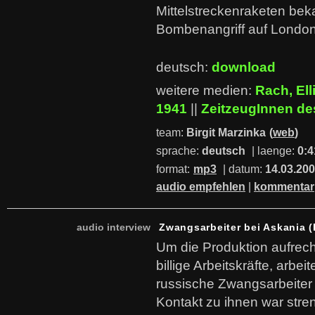
Mittelstreckenraketen beka
Bombenangriff auf Londo
deutsch:
download
weitere medien:
Rach, Ell
1941
||
ZeitzeugInnen d
team:
Birgit Marzinka
(
web
)
sprache:
deutsch
| laenge:
0:4
format:
mp3
| datum:
14.03.20
audio empfehlen
|
kommentar
audio interview
Zwangsarbeiter bei Askania (
Um die Produktion aufrech
billige Arbeitskräfte, arbe
russische Zwangsarbeiter 
Kontakt zu ihnen war stre