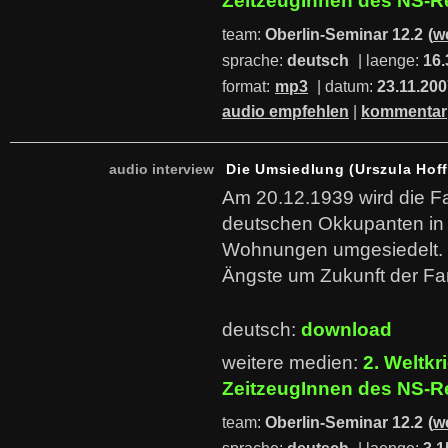
ZeitzeugInnen des NS-
team:
Oberlin-Seminar 12.2
(
w
sprache:
deutsch
| laenge:
16.
format:
mp3
| datum:
23.11.20
audio empfehlen
|
kommentar
audio interview
Die Umsiedlung (Urszula Hof
Am 20.12.1939 wird die F
deutschen Okkupanten i
Wohnungen umgesiedelt. 
Ängste um Zukunft der Fam
deutsch:
download
weitere medien:
2. Weltkr
ZeitzeugInnen des NS-
team:
Oberlin-Seminar 12.2
(
w