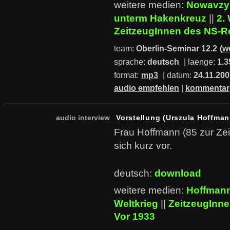
weitere medien:
Nowavzyk
unterm Hakenkreuz
||
2.
ZeitzeugInnen des NS-
team:
Oberlin-Seminar 12.2
(
w
sprache:
deutsch
| laenge:
1.3
format:
mp3
| datum:
24.11.20
audio empfehlen
|
kommentar
audio interview
Vorstellung (Urszula Hoffman
Frau Hoffmann (85 zur Zeit 
sich kurz vor.
deutsch:
download
weitere medien:
Hoffmann
Weltkrieg
||
ZeitzeugInn
Vor 1933