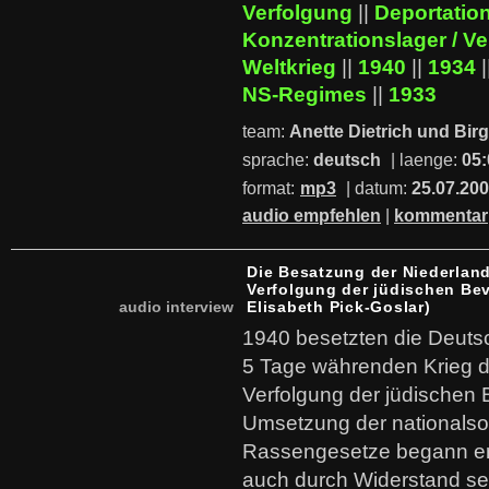
Verfolgung
||
Deportation
Konzentrationslager / V
Weltkrieg
||
1940
||
1934
|
NS-Regimes
||
1933
team:
Anette Dietrich und Birg
sprache:
deutsch
| laenge:
05:
format:
mp3
| datum:
25.07.20
audio empfehlen
|
kommentar
Die Besatzung der Niederlan
Verfolgung der jüdischen Be
audio interview
Elisabeth Pick-Goslar)
1940 besetzten die Deuts
5 Tage währenden Krieg d
Verfolgung der jüdischen 
Umsetzung der nationalsoz
Rassengesetze begann er
auch durch Widerstand se