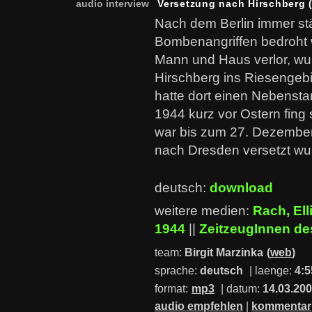
audio interview
Versetzung nach Hirschberg (
Nach dem Berlin immer st
Bombenangriffen bedroht 
Mann und Haus verlor, wu
Hirschberg ins Riesengebi
hatte dort einen Nebenstan
1944 kurz vor Ostern fing 
war bis zum 27. Dezember 
nach Dresden versetzt wu
deutsch:
download
weitere medien:
Rach, Ell
1944
||
ZeitzeugInnen d
team:
Birgit Marzinka
(
web
)
sprache:
deutsch
| laenge:
4:5
format:
mp3
| datum:
14.03.20
audio empfehlen
|
kommentar