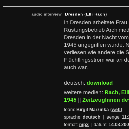
audio interview
Dresden (Elli Rach)
In Dresden arbeitete Frau
Rüstungsbetrieb Archimede
Dresden in der Nacht vom 
1945 angegriffen wurde. 
verliesen wie andere die S
Flüchtlingsstrom war an de
auch war.
deutsch:
download
weitere medien:
Rach, Ell
1945
||
ZeitzeugInnen d
team:
Birgit Marzinka
(
web
)
sprache:
deutsch
| laenge:
11:
format:
mp3
| datum:
14.03.20