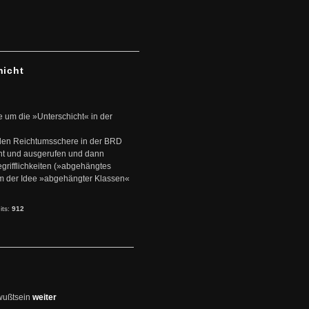
hicht
e um die »Unterschicht« in der
den Reichtumsschere in der BRD
nt und ausgerufen und dann
rifflichkeiten (»abgehängtes
um der Idee »abgehängter Klassen«
its:
912
wußtsein
weiter