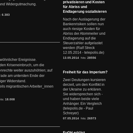
privatisieren und Kosten
it und Widergutmachung.
für Abriss und
Endlagerung sozialisieren
s:
6.383
Nach der Auslagerung der
Bankenrisiken sollen nun
auch riesige Kosten für
Abriss der Atommeiler und
Endlagerung auf die
Steuerzahler aufgelastet
werden (Ralf Streck
12.05.2014 - telepolis.de)
13.05.2014
hits:
28556
ewöhnlicher Ereignisse.
den Kriseneinbruch, um die
nrechte weiter auszuhöhlen; auf
Freiheit für das Imperium?
erade am untersten Ende der
Zwei Deutungen kursieren
iger Widerstand.
derzeit, um den Konflikt in
ils migrantischen Arbeiter_innen
der Ukraine zu erklären.
Sie widersprechen sich -
und haben beide viele
its:
18.008
Anhänger. Ein Vergleich
(telepolis.de - Paul
Schreyer)
07.05.2014
hits:
26973
EuGH erklärt