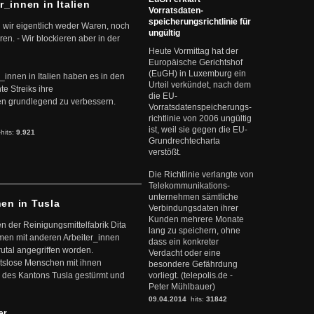
r_innen in Italien
Vorratsdaten-
speicherungsrichtlinie für
 wir eigentlich weder Waren, noch
ungültig
en. - Wir blockieren aber in der
Heute Vormittag hat der
Europäische Gerichtshof
(EuGH) in Luxemburg ein
r_innen in Italien haben es in den
Urteil verkündet, nach dem
te Streiks ihre
die EU-
n grundlegend zu verbessern.
Vorratsdatenspeicherungs-
richtlinie von 2006 ungültig
ist, weil sie gegen die EU-
-hits:
9.921
Grundrechtecharta
verstößt.
Die Richtlinie verlangte von
Telekommunikations-
unternehmen sämtliche
nen in Tusla
Verbindungsdaten ihrer
Kunden mehrere Monate
en der Reinigungsmittelfabrik Dita
lang zu speichern, ohne
mmen mit anderen Arbeiter_innen
dass ein konkreter
rutal angegriffen worden.
Verdacht oder eine
eitslose Menschen mit ihnen
besondere Gefährdung
 des Kantons Tusla gestürmt und
vorliegt. (telepolis.de -
Peter Mühlbauer)
09.04.2014
hits:
31842
ter