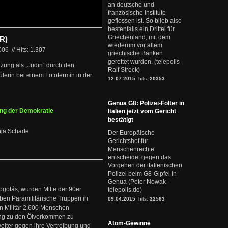
an deutsche und
französische Institute
geflossen ist. So blieb also
bestenfalls ein Drittel für
Griechenland, mit dem
R)
wiederum vor allem
2006
//
Hits: 1.307
griechische Banken
gerettet wurden. (telepolis -
nzung als „Jüdin“ durch den
Ralf Streck)
ülerin bei einem Fototermin in der
12.07.2015
hits:
20353
Genua G8: Polizei-Folter in
ng der Demokratie
Italien jetzt vom Gericht
bestätigt
Anja Schade
Der Europäische
Gerichtshof für
Menschenrechte
entscheidet gegen das
Vorgehen der italienischen
Polizei beim G8-Gipfel in
Genua (Peter Nowak -
ogotás, wurden Mitte der 90er
telepolis.de)
en Paramilitärische Truppen in
09.04.2015
hits:
22563
 Militär 2.600 Menschen
ng zu den Ölvorkommen zu
Atom-Gewinne
weiter gegen ihre Vertreibung und