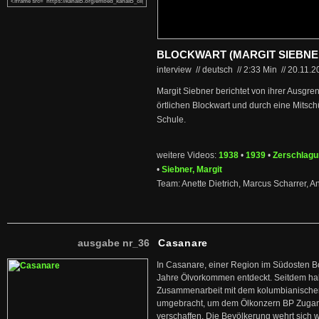
BLOCKWART (MARGIT SIEBNE
interview // deutsch
//
2:33 Min
//
20.11.
Margit Siebner berichtet von ihrer Ausgre
örtlichen Blockwart und durch eine Mitsch
Schule.
weitere Videos:
1938
•
1939
•
Zerschlagu
•
Siebner, Margit
Team: Anette Dietrich, Marcus Scharrer, 
ausgabe nr_36
Casanare
In Casanare, einer Region im Südosten B
Jahre Ölvorkommen entdeckt. Seitdem hab
Zusammenarbeit mit dem kolumbianischen
umgebracht, um dem Ölkonzern BP Zuga
verschaffen. Die Bevölkerung wehrt sich 