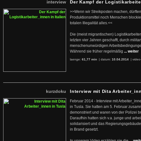
interview
Der Kampf der Logistikarbeite
>>Wenn wir Streikposten machen, dürften
Produktionsmittel noch Menschen blockier
totalen Illegalität alles.<<
Die (meist migrantischen) Logistikarbeite
letzten vier Jahren geschafft, durch militan
menschenunwürdigen Arbeitsbedingunge
Während sie früher regelmäßig
... weiter
laenge:
61,77 min
| datum:
10.04.2014
|
video
kurzdoku
Interview mit Dita Arbeiter_in
Februar 2014 - Interview mit Arbeiter_inn
in Tusla. Sie hatten am 5. Februar zusa
demonstriert und waren von der Polizei b
Daraufhin hatten sich v.a. junge und arb
solidarisiert und das Regierungsgebäude
in Brand gesetzt.
In unserem Video erzählen sie die
... wei