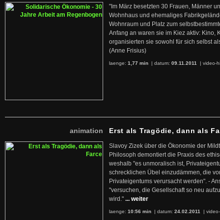
"Im März besetzten 30 Frauen, Männer un
Wohnhaus und ehemaliges Fabrikgelände
Wohnraum und Platz zum selbstbestimmt
Anfang an waren sie im Kiez aktiv: Kino,
organisierten sie sowohl für sich selbst al
(Anne Frisius)
laenge:
1,77 min
| datum:
09.11.2011
|
video-h
animation
Erst als Tragödie, dann als F
Slavoy Zizek über die Ökonomie der Mildt
Philosoph demontiert die Praxis des ethi
weshalb "es unmoralisch ist, Privateige
schrecklichen Übel einzudämmen, die von 
Privateigentums verursacht werden". - An
"versuchen, die Gesellschaft so neu auf
wird."
... weiter
laenge:
10:56 min
| datum:
24.02.2011
|
video-