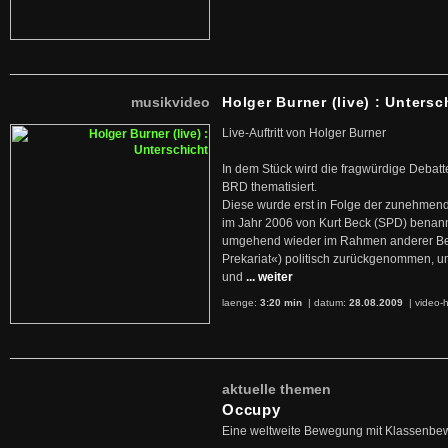
musikvideo
Holger Burner (live) : Untersc
Live-Auftritt von Holger Burner
In dem Stück wird die fragwürdige Debatt
BRD thematisiert.
Diese wurde erst in Folge der zunehmen
im Jahr 2006 von Kurt Beck (SPD) benan
umgehend wieder im Rahmen anderer Beg
Prekariat«) politisch zurückgenommen, 
und
... weiter
laenge:
3:20 min
| datum:
28.08.2009
|
video-h
aktuelle themen
Occupy
Eine weltweite Bewegung mit Klassenbe