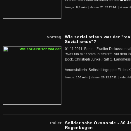
laenge:
8,3 min
| datum:
21.02.2014
|
video-hi
vortrag
Wie sozialistisch war der "rea
Sozialismus"?
01.11.2011, Berlin - Zweiter Diskussions
"Was tun mit Kommunismus?". Auf dem Po
Bock, Christoph Jünke, Ralf G. Landmess
Veranstalterin: Selbsthilfegruppe Ei de
laenge:
150 min
| datum:
20.12.2011
|
video-hi
trailer
Solidarische Ökonomie - 30 J
Regenbogen