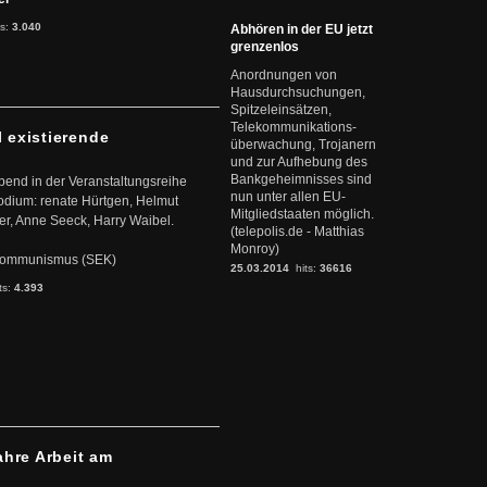
ts:
3.040
Abhören in der EU jetzt
grenzenlos
Anordnungen von
Hausdurchsuchungen,
Spitzeleinsätzen,
Telekommunikations-
l existierende
überwachung, Trojanern
und zur Aufhebung des
Bankgeheimnisses sind
abend in der Veranstaltungsreihe
nun unter allen EU-
dium: renate Hürtgen, Helmut
Mitgliedstaaten möglich.
er, Anne Seeck, Harry Waibel.
(telepolis.de - Matthias
Monroy)
s Kommunismus (SEK)
25.03.2014
hits:
36616
ts:
4.393
ahre Arbeit am