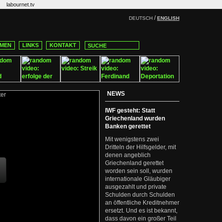
labournet.tv
/
DEUTSCH
ENGLISH
MEN
LINKS
KONTAKT
NEWS
IWF gesteht: Statt
Griechenland wurden
Banken gerettet
Mit wenigstens zwei
Dritteln der Hilfsgelder, mit
denen angeblich
Griechenland gerettet
worden sein soll, wurden
internationale Gläubiger
ausgezahlt und private
Schulden durch Schulden
an öffentliche Kreditnehmer
ersetzt. Und es ist bekannt,
dass davon ein großer Teil