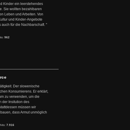
d Kinder ein leerstehendes
. Sie wollten bezahlbaren
en Leben und Arbeiten. Von
 Kultur und Kinder-Angebote
s auch für die Nachbarschaft. "
its:
962
arce
ätigkeit. Der slowenische
schen Konsumierens. Er erklärt,
ntum zu verwenden, um die
der Insitution des
stattdessen müssen wir
zubauen, dass Armut unmöglich
hits:
7.916