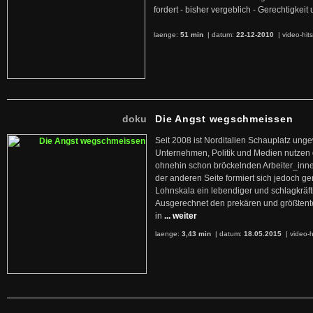
fordert - bisher vergeblich - Gerechtigke
laenge:
51 min
| datum:
22-12-2010
|
video-hit
doku
Die Angst wegschmeissen
Seit 2008 ist Norditalien Schauplatz ung
Unternehmen, Politik und Medien nutzen 
ohnehin schon bröckelnden Arbeiter_inne
der anderen Seite formiert sich jedoch g
Lohnskala ein lebendiger und schlagkräft
Ausgerechnet den prekären und größtente
in
... weiter
laenge:
3,43 min
| datum:
18.05.2015
|
video-h