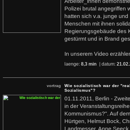
Arbeiter_innen demonstrie
Polizei brutal angegriffen
hatten sich v.a. junge und
Menschen mit ihnen solida
Regierungsgebäude des K
gestürmt und in Brand ges
In unserem Video erzählen
laenge:
8,3 min
| datum:
21.02
vortrag
Wie sozialistisch war der "rea
Sozialismus"?
01.11.2011, Berlin - Zwei
in der Veranstaltungsreihe
Kommunismus?". Auf dem
Hürtgen, Helmut Bock, Chr
Landmesser, Anne Seeck, 