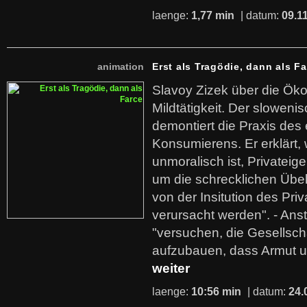
laenge:
1,77 min
| datum:
09.1
animation
Erst als Tragödie, dann als F
Slavoy Zizek über die Ök
Mildtätigkeit. Der sloweni
demontiert die Praxis des
Konsumierens. Er erklärt,
unmoralisch ist, Privatei
um die schrecklichen Übe
von der Insitution des Pri
verursacht werden". - Ans
"versuchen, die Gesellsch
aufzubauen, dass Armut u
weiter
laenge:
10:56 min
| datum:
24.