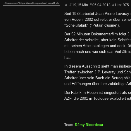
//
//
19,15 Min
//
05.04.2013
//
Hits: 975
Seit 1973 arbeitet Jean-Pierre Levaray 
von Rouen. 2002 schreibt er über sein
"Scheißfabrik" ("Putain d'usine").
Der 52 Minuten Dokumentarfilm folgt J.P
Arbeiter der schreibt, aber kein Schrifs
mit seinen Arbeitskollegen und denkt übe
Leben nach und wie sich das Verhältnis 
hat.
In diesem Ausschnitt sieht man insbeso
Treffen zwischen J.P. Levaray und Schü
Arbeiter über sein Buch ein Betrag hält
und Höffnungen über ihre zukünftige Arb
Die Fabrik in Rouen ist eingestuft als 
AZF, die 2001 in Toulouse explodiert ist
Team:
Rémy Ricordeau