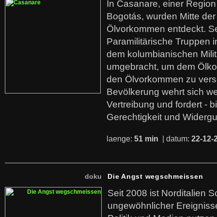
In Casanare, einer Regio
Bogotás, wurden Mitte der
Ölvorkommen entdeckt. S
Paramilitärische Truppen 
dem kolumbianischen Mili
umgebracht, um dem Ölko
den Ölvorkommen zu versc
Bevölkerung wehrt sich we
Vertreibung und fordert - b
Gerechtigkeit und Widerg
laenge:
51 min
| datum:
22-12-
doku
Die Angst wegschmeissen
Seit 2008 ist Norditalien 
ungewöhnlicher Ereigniss