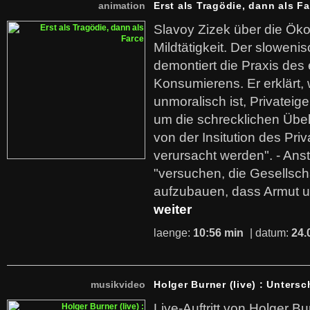
animation
Erst als Tragödie, dann als F
Slavoy Zizek über die Ök
Mildtätigkeit. Der sloweni
demontiert die Praxis des
Konsumierens. Er erklärt,
unmoralisch ist, Privatei
um die schrecklichen Übe
von der Insitution des Pri
verursacht werden". - Ans
"versuchen, die Gesellsch
aufzubauen, dass Armut u
weiter
laenge:
10:56 min
| datum:
24.
musikvideo
Holger Burner (live) : Untersc
Live-Auftritt von Holger Bu