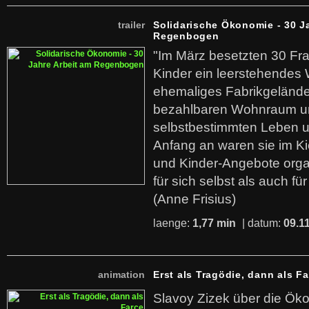
trailer
Solidarische Ökonomie - 30 J
Regenbogen
"Im März besetzten 30 Fr
Kinder ein leerstehende
ehemaliges Fabrikgelände.
bezahlbaren Wohnraum u
selbstbestimmten Leben u
Anfang an waren sie im Kie
und Kinder-Angebote organ
für sich selbst als auch fü
(Anne Frisius)
laenge:
1,77 min
| datum:
09.1
animation
Erst als Tragödie, dann als F
Slavoy Zizek über die Ök