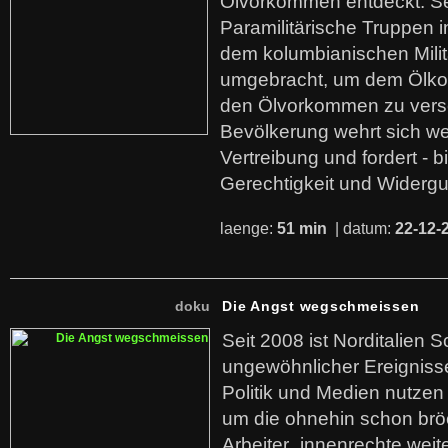
Ölvorkommen entdeckt. S
Paramilitärische Truppen 
dem kolumbianischen Mili
umgebracht, um dem Ölko
den Ölvorkommen zu versc
Bevölkerung wehrt sich we
Vertreibung und fordert - b
Gerechtigkeit und Widerg
laenge:
51 min
| datum:
22-12-
doku
Die Angst wegschmeissen
Seit 2008 ist Norditalien 
ungewöhnlicher Ereigniss
Politik und Medien nutzen
um die ohnehin schon br
Arbeiter_innenrechte weit