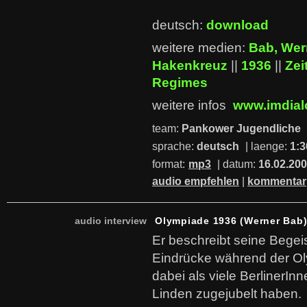
deutsch:
download
weitere medien:
Bab, Wer
Hakenkreuz
||
1936
||
Zei
Regimes
weitere infos
www.imdial
team:
Pankower Jugendliche
sprache:
deutsch
| laenge:
1:3
format:
mp3
| datum:
16.02.20
audio empfehlen
|
kommentar
audio interview
Olympiade 1936 (Werner Bab
Er beschreibt seine Begei
Eindrücke während der Ol
dabei als viele BerlinerInn
Linden zugejubelt haben.