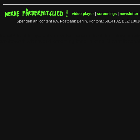
video-player
|
screenings
|
newsletter
Spenden an: content e.V. Postbank Berlin, Kontonr.: 6814102, BLZ:
kanalB trashfilmdatenbank videomagazin trash kurzfilme musi
wettbewerb widerstand streaming kanal-b kanal-B canalb canal