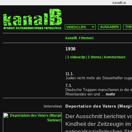
·
kanalB.at
AUSGABEN
THE
kanalB
/
themen
1936
|
1 videoclip
|
1 thema
|
kommentare
11.1.
Juden nicht mehr als Steuerhelfer zug
7.3.
Deutsche Truppen marschieren in die en
Rheinlandes ein und ...
mehr
interview
Deportation des Vaters (Margi
Der Ausschnitt berichtet v
Kindheit der Zeitzeugin im
nationalsozialistischen Sta