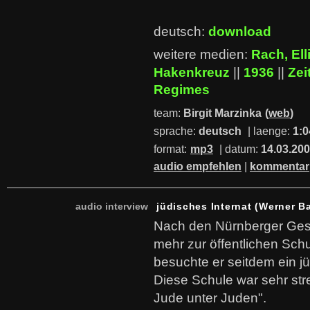
deutsch:
download
weitere medien:
Rach, Ell
Hakenkreuz
||
1936
||
Zei
Regimes
team:
Birgit Marzinka
(
web
)
sprache:
deutsch
| laenge:
1:0
format:
mp3
| datum:
14.03.20
audio empfehlen
|
kommentar
audio interview
jüdisches Internat (Werner B
Nach den Nürnberger Gese
mehr zur öffentlichen Sch
besuchte er seitdem ein jü
Diese Schule war sehr stre
Jude unter Juden".