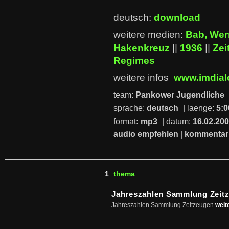
deutsch:
download
weitere medien:
Bab, Wer
Hakenkreuz
||
1936
||
Zei
Regimes
weitere infos
www.imdial
team:
Pankower Jugendliche
sprache:
deutsch
| laenge:
5:0
format:
mp3
| datum:
16.02.20
audio empfehlen
|
kommentar
1
thema
Jahreszahlen Sammlung Zeit
Jahreszahlen Sammlung Zeitzeugen
weit