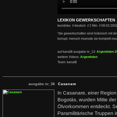
LEXIKON GEWERKSCHAFTEN
kurzdoku // deutsch
//
2 Min
//
09.03.200
"die gewerkschaften sind historisch mit d
korrupt. mensch muesste sie komplett neu
auf kanalB ausgabe nr_13:
Argentinien 
weitere Videos:
Argentinien
Team: kanalB
ausgabe nr_36
Casanare
In Casanare, einer Regio
Bogotás, wurden Mitte der
Ölvorkommen entdeckt. S
Paramilitärische Truppen 