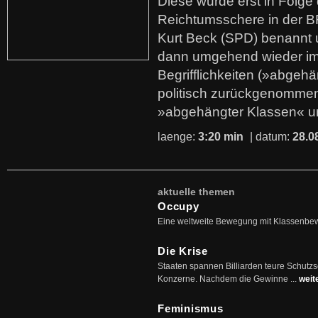
Diese wurde erst in Folg
Reichtumsschere in der B
Kurt Beck (SPD) benannt
dann umgehend wieder i
Begrifflichkeiten (»abgehä
politisch zurückgenommen
»abgehängter Klassen« u
laenge:
3:20 min
| datum:
28.0
aktuelle themen
Occupy
Eine weltweite Bewegung mit Klassenbe
Die Krise
Staaten spannen Billiarden teure Schutz
Konzerne. Nachdem die Gewinne ...
weit
Feminismus