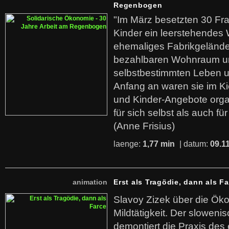
Regenbogen
"Im März besetzten 30 Fr
Kinder ein leerstehende
ehemaliges Fabrikgelände.
bezahlbaren Wohnraum u
selbstbestimmten Leben u
Anfang an waren sie im Kie
und Kinder-Angebote organ
für sich selbst als auch fü
(Anne Frisius)
laenge:
1,77 min
| datum:
09.1
animation
Erst als Tragödie, dann als F
Slavoy Zizek über die Ök
Mildtätigkeit. Der sloweni
demontiert die Praxis des