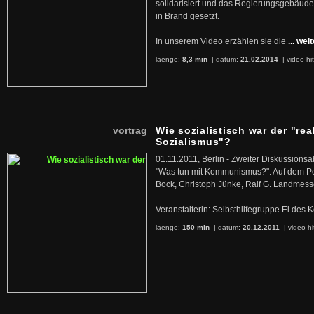
solidarisiert und das Regierungsgebäude
in Brand gesetzt.
In unserem Video erzählen sie die
... wei
laenge:
8,3 min
| datum:
21.02.2014
|
video-hi
vortrag
Wie sozialistisch war der "rea
Sozialismus"?
01.11.2011, Berlin - Zweiter Diskussions
"Was tun mit Kommunismus?". Auf dem Po
Bock, Christoph Jünke, Ralf G. Landmess
Veranstalterin: Selbsthilfegruppe Ei de
laenge:
150 min
| datum:
20.12.2011
|
video-hi