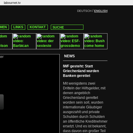
labournet.tv
/
DEUTSCH
ENGLISH
MEN
LINKS
KONTAKT
NEWS
IWF gesteht: Statt
Griechenland wurden
Banken gerettet
Mit wenigstens zwei
Dritteln der Hilfsgelder, mit
denen angeblich
Griechenland gerettet
worden sein soll, wurden
internationale Gläubiger
ausgezahlt und private
Schulden durch Schulden
an öffentliche Kreditnehmer
ersetzt. Und es ist bekannt,
dass davon ein großer Teil