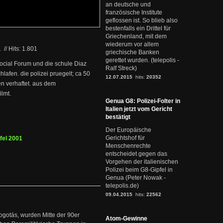
an deutsche und
französische Institute
geflossen ist. So blieb also
bestenfalls ein Drittel für
Griechenland, mit dem
wiederum vor allem
1
//
Hits: 1.801
griechische Banken
gerettet wurden. (telepolis -
ocial Forum und die schule Diaz
Ralf Streck)
hlafen. die polizei pruegelt; ca 50
12.07.2015
hits:
20352
en verhaftet. aus dem
lmt.
Genua G8: Polizei-Folter in
Italien jetzt vom Gericht
bestätigt
Der Europäische
Gerichtshof für
fel 2001
Menschenrechte
entscheidet gegen das
Vorgehen der italienischen
Polizei beim G8-Gipfel in
Genua (Peter Nowak -
telepolis.de)
09.04.2015
hits:
22562
ogotás, wurden Mitte der 90er
Atom-Gewinne