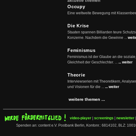
aktuelle themen
Occupy
Eine weltweite Bewegung mit Klassenbe
Die Krise
Staaten spannen Billiarden teure Schutz
Konzerne. Nachdem die Gewinne ...
weit
Feminismus
Feminismus ist der Glaube an die soziale
Gleichheit der Geschlechter. ...
... weiter
Theorie
Interviewserien mit Theoretikern, Analys
und Visionen für die ...
... weiter
weitere themen ...
video-player
|
screenings
|
newsletter
Spenden an: content e.V. Postbank Berlin, Kontonr.: 6814102, BLZ: