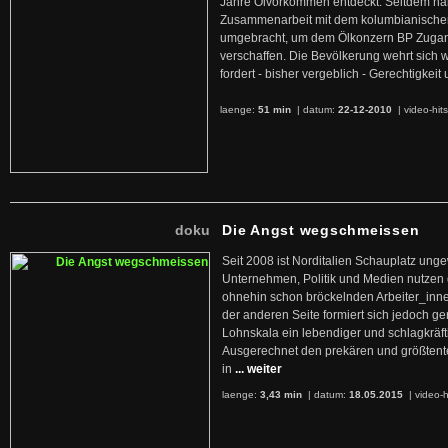
Jahre Ölvorkommen entdeckt. Seitdem hab
Zusammenarbeit mit dem kolumbianischen
umgebracht, um dem Ölkonzern BP Zuga
verschaffen. Die Bevölkerung wehrt sich 
fordert - bisher vergeblich - Gerechtigke
laenge:
51 min
| datum:
22-12-2010
|
video-hit
doku
Die Angst wegschmeissen
Seit 2008 ist Norditalien Schauplatz ung
Unternehmen, Politik und Medien nutzen 
ohnehin schon bröckelnden Arbeiter_inne
der anderen Seite formiert sich jedoch g
Lohnskala ein lebendiger und schlagkräft
Ausgerechnet den prekären und größtente
in
... weiter
laenge:
3,43 min
| datum:
18.05.2015
|
video-h