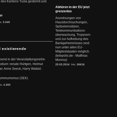
 des Kantons Tusla gestürmt und
Abhören in der EU jetzt
grenzenlos
ter
Anordnungen von
Hausdurchsuchungen,
ts:
3.040
Spitzeleinsätzen,
Telekommunikations-
überwachung, Trojanern
und zur Aufhebung des
Bankgeheimnisses sind
nun unter allen EU-
l existierende
Mitgliedstaaten möglich.
(telepolis.de - Matthias
abend in der Veranstaltungsreihe
Monroy)
dium: renate Hürtgen, Helmut
25.03.2014
hits:
36616
er, Anne Seeck, Harry Waibel.
s Kommunismus (SEK)
ts:
4.393