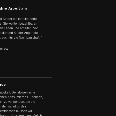
ahre Arbeit am
d Kinder ein leerstehendes
. Sie wollten bezahlbaren
en Leben und Arbeiten. Von
 Kultur und Kinder-Angebote
s auch für die Nachbarschaft. "
its:
962
arce
ätigkeit. Der slowenische
schen Konsumierens. Er erklärt,
ntum zu verwenden, um die
der Insitution des
stattdessen müssen wir
zubauen, dass Armut unmöglich