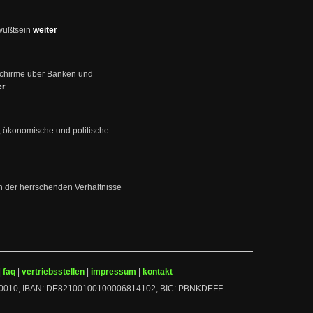
wußtsein
weiter
schirme über Banken und
er
, ökonomische und politische
en der herrschenden Verhältnisse
|
faq
|
vertriebsstellen
|
impressum
|
kontakt
 10010010, IBAN: DE82100100100006814102, BIC: PBNKDEFF