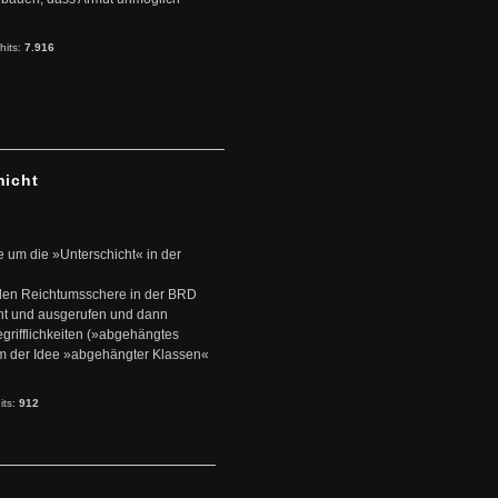
hits:
7.916
hicht
e um die »Unterschicht« in der
den Reichtumsschere in der BRD
nt und ausgerufen und dann
rifflichkeiten (»abgehängtes
um der Idee »abgehängter Klassen«
its:
912