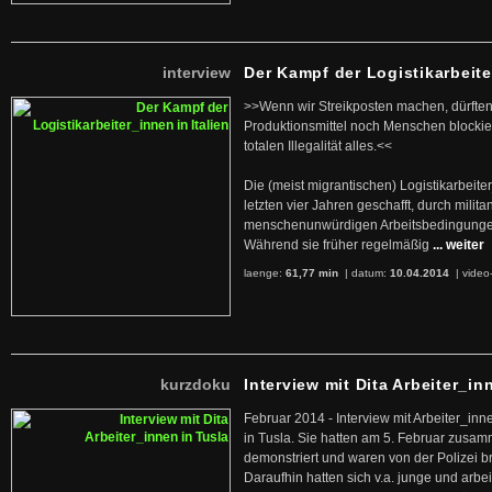
interview
Der Kampf der Logistikarbeite
>>Wenn wir Streikposten machen, dürften
Produktionsmittel noch Menschen blockier
totalen Illegalität alles.<<
Die (meist migrantischen) Logistikarbeite
letzten vier Jahren geschafft, durch militan
menschenunwürdigen Arbeitsbedingunge
Während sie früher regelmäßig
... weiter
laenge:
61,77 min
| datum:
10.04.2014
|
video
kurzdoku
Interview mit Dita Arbeiter_in
Februar 2014 - Interview mit Arbeiter_inn
in Tusla. Sie hatten am 5. Februar zusa
demonstriert und waren von der Polizei b
Daraufhin hatten sich v.a. junge und arb