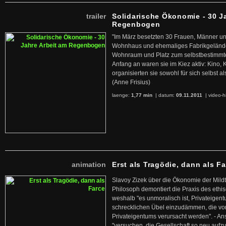
trailer
Solidarische Ökonomie - 30 J
Regenbogen
"Im März besetzten 30 Frauen, Männer un
Wohnhaus und ehemaliges Fabrikgelände
Wohnraum und Platz zum selbstbestimmt
Anfang an waren sie im Kiez aktiv: Kino,
organisierten sie sowohl für sich selbst al
(Anne Frisius)
laenge:
1,77 min
| datum:
09.11.2011
|
video-h
animation
Erst als Tragödie, dann als F
Slavoy Zizek über die Ökonomie der Mildt
Philosoph demontiert die Praxis des ethi
weshalb "es unmoralisch ist, Privateige
schrecklichen Übel einzudämmen, die von 
Privateigentums verursacht werden". - An
"versuchen, die Gesellschaft so neu auf