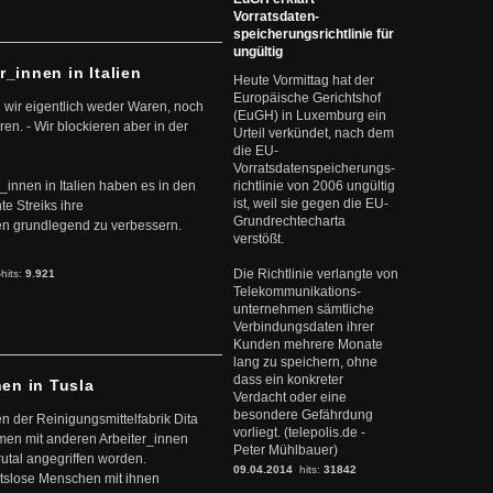
Vorratsdaten-
speicherungsrichtlinie für
ungültig
r_innen in Italien
Heute Vormittag hat der
Europäische Gerichtshof
 wir eigentlich weder Waren, noch
(EuGH) in Luxemburg ein
en. - Wir blockieren aber in der
Urteil verkündet, nach dem
die EU-
Vorratsdatenspeicherungs-
r_innen in Italien haben es in den
richtlinie von 2006 ungültig
ist, weil sie gegen die EU-
te Streiks ihre
Grundrechtecharta
n grundlegend zu verbessern.
verstößt.
Die Richtlinie verlangte von
-hits:
9.921
Telekommunikations-
unternehmen sämtliche
Verbindungsdaten ihrer
Kunden mehrere Monate
lang zu speichern, ohne
dass ein konkreter
nen in Tusla
Verdacht oder eine
besondere Gefährdung
en der Reinigungsmittelfabrik Dita
vorliegt. (telepolis.de -
mmen mit anderen Arbeiter_innen
Peter Mühlbauer)
rutal angegriffen worden.
09.04.2014
hits:
31842
eitslose Menschen mit ihnen