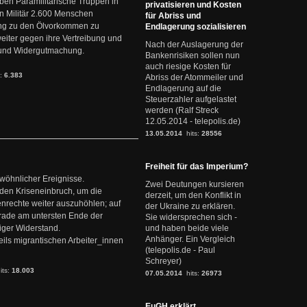
en Paramilitärische Truppen in
privatisieren und Kosten
 Militär 2.600 Menschen
für Abriss und
ng zu den Ölvorkommen zu
Endlagerung sozialisieren
weiter gegen ihre Vertreibung und
Nach der Auslagerung der
it und Widergutmachung.
Bankenrisiken sollen nun
auch riesige Kosten für
s:
6.383
Abriss der Atommeiler und
Endlagerung auf die
Steuerzahler aufgelastet
werden (Ralf Streck
12.05.2014 - telepolis.de)
13.05.2014
hits:
28556
Freiheit für das Imperium?
ewöhnlicher Ereignisse.
Zwei Deutungen kursieren
den Kriseneinbruch, um die
derzeit, um den Konflikt in
nrechte weiter auszuhöhlen; auf
der Ukraine zu erklären.
erade am untersten Ende der
Sie widersprechen sich -
iger Widerstand.
und haben beide viele
Anhänger. Ein Vergleich
ils migrantischen Arbeiter_innen
(telepolis.de - Paul
Schreyer)
its:
18.003
07.05.2014
hits:
26973
EuGH erklärt