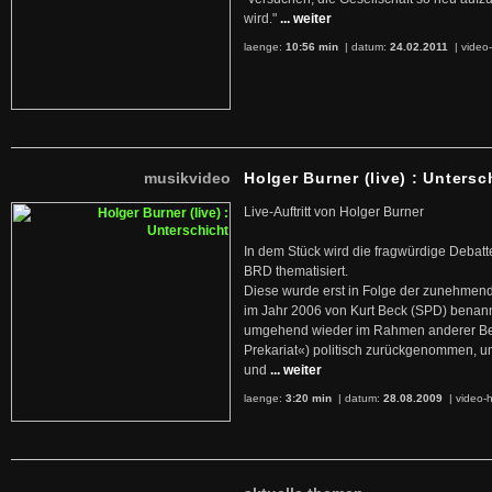
wird."
... weiter
laenge:
10:56 min
| datum:
24.02.2011
|
video-
musikvideo
Holger Burner (live) : Untersc
Live-Auftritt von Holger Burner
In dem Stück wird die fragwürdige Debatt
BRD thematisiert.
Diese wurde erst in Folge der zunehmen
im Jahr 2006 von Kurt Beck (SPD) benan
umgehend wieder im Rahmen anderer Beg
Prekariat«) politisch zurückgenommen, 
und
... weiter
laenge:
3:20 min
| datum:
28.08.2009
|
video-h