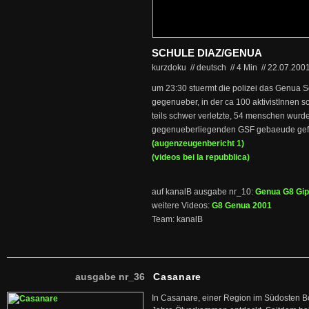
SCHULE DIAZ/GENUA
kurzdoku // deutsch
//
4 Min
//
22.07.200
um 23:30 stuermt die polizei das Genua S
gegenueber, in der ca 100 aktivistInnen sc
teils schwer verletzte, 54 menschen wurd
gegenueberliegenden GSF gebaeude gefi
(augenzeugenbericht 1)
(videos bei la repubblica)
auf kanalB ausgabe nr_10:
Genua G8 Gip
weitere Videos:
G8 Genua 2001
Team: kanalB
ausgabe nr_36
Casanare
In Casanare, einer Region im Südosten B