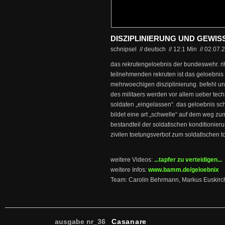
DISZIPLINIERUNG UND GEWI
schnipsel // deutsch
//
12:1 Min
//
02.07.
das rekrutengeloebnis der bundeswehr. ritual
teilnehmenden rekruten ist das geloebnis
mehrwoechigen disziplinierung. befehl und
des militaers werden vor allem ueber tech
soldaten „eingelassen“. das geloebnis sc
bildet eine art „schwelle“ auf dem weg zum
bestandteil der soldatischen konditionie
zivilen toetungsverbot zum soldatischen t
weitere Videos:
...tapfer zu verteidigen...
weitere Infos:
www.bamm.de/geloebnix
Team: Carolin Behrmann, Markus Euskirc
ausgabe nr_36
Casanare