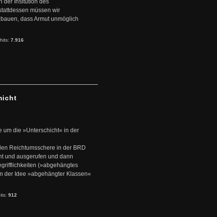
der Insitution des
stattdessen müssen wir
zubauen, dass Armut unmöglich
hits:
7.916
hicht
e um die »Unterschicht« in der
den Reichtumsschere in der BRD
nt und ausgerufen und dann
rifflichkeiten (»abgehängtes
um der Idee »abgehängter Klassen«
its:
912