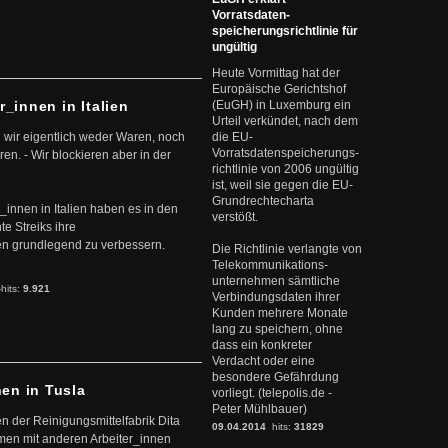
Vorratsdaten-
speicherungsrichtlinie für
ungültig
Heute Vormittag hat der
Europäische Gerichtshof
r_innen in Italien
(EuGH) in Luxemburg ein
Urteil verkündet, nach dem
 wir eigentlich weder Waren, noch
die EU-
Vorratsdatenspeicherungs-
en. - Wir blockieren aber in der
richtlinie von 2006 ungültig
ist, weil sie gegen die EU-
Grundrechtecharta
r_innen in Italien haben es in den
verstößt.
te Streiks ihre
n grundlegend zu verbessern.
Die Richtlinie verlangte von
Telekommunikations-
unternehmen sämtliche
-hits:
9.921
Verbindungsdaten ihrer
Kunden mehrere Monate
lang zu speichern, ohne
dass ein konkreter
Verdacht oder eine
besondere Gefährdung
nen in Tusla
vorliegt. (telepolis.de -
Peter Mühlbauer)
en der Reinigungsmittelfabrik Dita
09.04.2014
hits:
31829
mmen mit anderen Arbeiter_innen