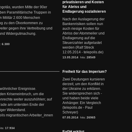
privatisieren und Kosten
für Abriss und
ogotás, wurden Mitte der 90er
Endlagerung sozialisieren
en Paramilitärische Truppen in
 Militär 2.600 Menschen
Nach der Auslagerung der
ng zu den Ölvorkommen zu
Bankenrisiken sollen nun
weiter gegen ihre Vertreibung und
auch riesige Kosten für
Abriss der Atommeiler und
it und Widergutmachung.
Endlagerung auf die
Steuerzahler aufgelastet
s:
6.380
werden (Ralf Streck
12.05.2014 - telepolis.de)
13.05.2014
hits:
28549
Freiheit für das Imperium?
Zwei Deutungen kursieren
derzeit, um den Konflikt in
ewöhnlicher Ereignisse.
der Ukraine zu erklären.
Sie widersprechen sich -
den Kriseneinbruch, um die
und haben beide viele
nrechte weiter auszuhöhlen; auf
Anhänger. Ein Vergleich
erade am untersten Ende der
(telepolis.de - Paul
iger Widerstand.
Schreyer)
ils migrantischen Arbeiter_innen
07.05.2014
hits:
26965
its:
17.934
EuGH erklärt