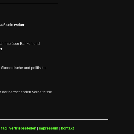
wußtsein
weiter
schirme über Banken und
er
, ökonomische und politische
en der herrschenden Verhältnisse
|
faq
|
vertriebsstellen
|
impressum
|
kontakt