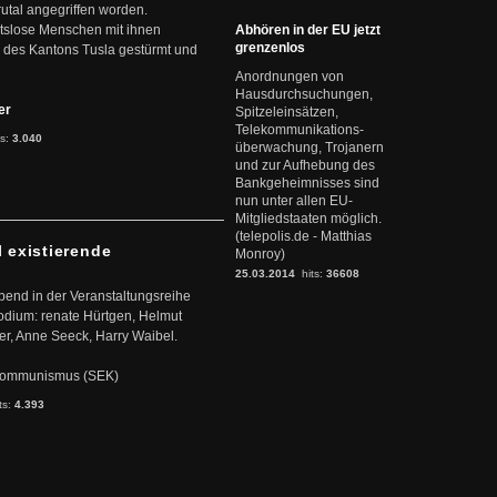
rutal angegriffen worden.
eitslose Menschen mit ihnen
Abhören in der EU jetzt
grenzenlos
 des Kantons Tusla gestürmt und
Anordnungen von
Hausdurchsuchungen,
ter
Spitzeleinsätzen,
Telekommunikations-
ts:
3.040
überwachung, Trojanern
und zur Aufhebung des
Bankgeheimnisses sind
nun unter allen EU-
Mitgliedstaaten möglich.
(telepolis.de - Matthias
l existierende
Monroy)
25.03.2014
hits:
36608
abend in der Veranstaltungsreihe
dium: renate Hürtgen, Helmut
er, Anne Seeck, Harry Waibel.
s Kommunismus (SEK)
ts:
4.393