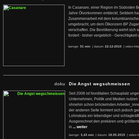
In Casanare, einer Region im Südosten B
Jahre Ölvorkommen entdeckt. Seitdem hab
Zusammenarbeit mit dem kolumbianischen
umgebracht, um dem Ölkonzern BP Zuga
verschaffen. Die Bevölkerung wehrt sich 
fordert - bisher vergeblich - Gerechtigke
laenge:
51 min
| datum:
22-12-2010
|
video-hit
doku
Die Angst wegschmeissen
Seit 2008 ist Norditalien Schauplatz ung
Unternehmen, Politik und Medien nutzen 
ohnehin schon bröckelnden Arbeiter_inne
der anderen Seite formiert sich jedoch g
Lohnskala ein lebendiger und schlagkräft
Ausgerechnet den prekären und größtente
in
... weiter
laenge:
3,43 min
| datum:
18.05.2015
|
video-h