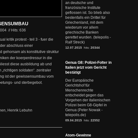
an deutsche und
französische Institute
geflossen ist. So blieb also
bestenfalls ein Drittel für
Griechenland, mit dem
SSENSUMBAU
wiederum vor allem
2004
//
Hits: 636
griechische Banken
gerettet wurden. (telepolis -
 kritik protest - teil 3 - fuer die
Ralf Streck)
 der abschluss einer
12.07.2015
hits:
20344
 gehorsam als konstitutive struktur
niken der koerperdressur in die
Genua G8: Polizei-Folter in
hliesst diese ausbildung ab und
Italien jetzt vom Gericht
 „richtigen soldaten“. zentraler
bestätigt
rung ist der gewissensumbau vom
Der Europäische
oetungs- und sterbegebot.
Gerichtshof für
Menschenrechte
entscheidet gegen das
Vorgehen der italienischen
Polizei beim G8-Gipfel in
Genua (Peter Nowak -
hen, Henrik Lebuhn
telepolis.de)
09.04.2015
hits:
22552
Atom-Gewinne