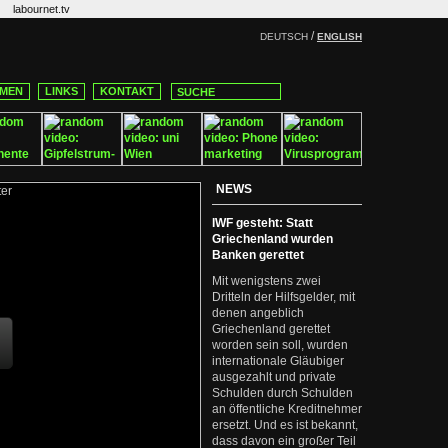
labournet.tv
/
DEUTSCH
ENGLISH
MEN
LINKS
KONTAKT
NEWS
IWF gesteht: Statt
Griechenland wurden
Banken gerettet
Mit wenigstens zwei
Dritteln der Hilfsgelder, mit
denen angeblich
Griechenland gerettet
worden sein soll, wurden
internationale Gläubiger
ausgezahlt und private
Schulden durch Schulden
an öffentliche Kreditnehmer
ersetzt. Und es ist bekannt,
dass davon ein großer Teil