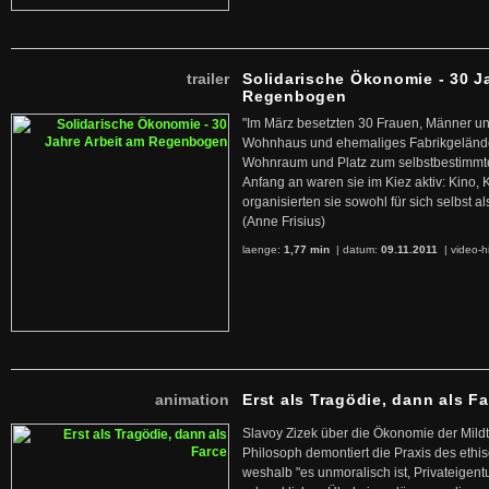
trailer
Solidarische Ökonomie - 30 J
Regenbogen
"Im März besetzten 30 Frauen, Männer un
Wohnhaus und ehemaliges Fabrikgelände
Wohnraum und Platz zum selbstbestimmt
Anfang an waren sie im Kiez aktiv: Kino,
organisierten sie sowohl für sich selbst al
(Anne Frisius)
laenge:
1,77 min
| datum:
09.11.2011
|
video-h
animation
Erst als Tragödie, dann als F
Slavoy Zizek über die Ökonomie der Mildt
Philosoph demontiert die Praxis des ethi
weshalb "es unmoralisch ist, Privateige