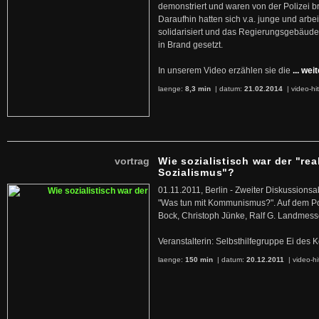
demonstriert und waren von der Polizei b
Daraufhin hatten sich v.a. junge und arb
solidarisiert und das Regierungsgebäude
in Brand gesetzt.
In unserem Video erzählen sie die
... wei
laenge:
8,3 min
| datum:
21.02.2014
|
video-hi
vortrag
Wie sozialistisch war der "rea
Sozialismus"?
01.11.2011, Berlin - Zweiter Diskussions
"Was tun mit Kommunismus?". Auf dem Po
Bock, Christoph Jünke, Ralf G. Landmess
Veranstalterin: Selbsthilfegruppe Ei de
laenge:
150 min
| datum:
20.12.2011
|
video-hi