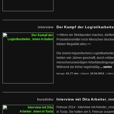
interview
Der Kampf der Logistikarbeite
>>Wenn wir Streikposten machen, dürften
Produktionsmittel noch Menschen blockier
totalen Illegalität alles.<<
Die (meist migrantischen) Logistikarbeite
letzten vier Jahren geschafft, durch militan
menschenunwürdigen Arbeitsbedingunge
Während sie früher regelmäßig
... weiter
laenge:
61,77 min
| datum:
10.04.2014
|
video
kurzdoku
Interview mit Dita Arbeiter_in
Februar 2014 - Interview mit Arbeiter_inn
in Tusla. Sie hatten am 5. Februar zusa