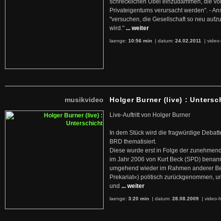
schrecklichen Übel einzudämmen, die von 
Privateigentums verursacht werden". - An
"versuchen, die Gesellschaft so neu auf
wird."
... weiter
laenge:
10:56 min
| datum:
24.02.2011
|
video-
musikvideo
Holger Burner (live) : Untersc
Live-Auftritt von Holger Burner
In dem Stück wird die fragwürdige Debatt
BRD thematisiert.
Diese wurde erst in Folge der zunehmen
im Jahr 2006 von Kurt Beck (SPD) benan
umgehend wieder im Rahmen anderer Beg
Prekariat«) politisch zurückgenommen, 
und
... weiter
laenge:
3:20 min
| datum:
28.08.2009
|
video-h