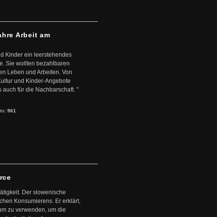
ahre Arbeit am
d Kinder ein leerstehendes
. Sie wollten bezahlbaren
en Leben und Arbeiten. Von
 Kultur und Kinder-Angebote
s auch für die Nachbarschaft. "
its:
961
arce
ätigkeit. Der slowenische
schen Konsumierens. Er erklärt,
ntum zu verwenden, um die