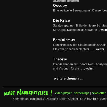
aktuelle themen
Occupy
Eine weltweite Bewegung mit Klassenbe
Die Krise
Staaten spannen Billiarden teure Schutz
Konzerne. Nachdem die Gewinne ...
weit
Feminismus
Feminismus ist der Glaube an die soziale
Gleichheit der Geschlechter. ...
... weiter
Theorie
Interviewserien mit Theoretikern, Analys
und Visionen für die ...
... weiter
weitere themen ...
video-player
|
screenings
|
newsletter
Spenden an: content e.V. Postbank Berlin, Kontonr.: 6814102, BLZ: