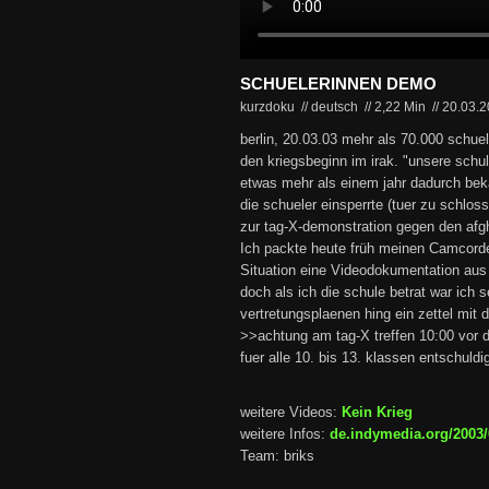
SCHUELERINNEN DEMO
kurzdoku // deutsch
//
2,22 Min
//
20.03.
berlin, 20.03.03 mehr als 70.000 schue
den kriegsbeginn im irak. "unsere schul
etwas mehr als einem jahr dadurch bek
die schueler einsperrte (tuer zu schlos
zur tag-X-demonstration gegen den afg
Ich packte heute früh meinen Camcorder
Situation eine Videodokumentation aus
doch als ich die schule betrat war ich
vertretungsplaenen hing ein zettel mit d
>>achtung am tag-X treffen 10:00 vor d
fuer alle 10. bis 13. klassen entschuldi
weitere Videos:
Kein Krieg
weitere Infos:
de.indymedia.org/2003/
Team: briks