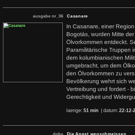
ausgabe nr_36
Casanare
In Casanare, einer Regio
Bogotás, wurden Mitte der
Ölvorkommen entdeckt. S
Paramilitärische Truppen 
dem kolumbianischen Mili
umgebracht, um dem Ölko
den Ölvorkommen zu versc
Bevölkerung wehrt sich we
Vertreibung und fordert - b
Gerechtigkeit und Widerg
laenge:
51 min
| datum:
22-12-
doku
Die Angst wegschmeissen