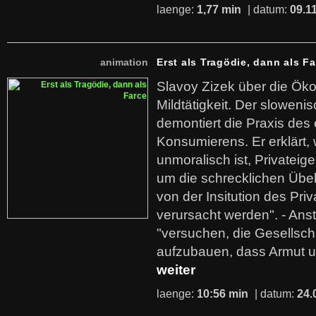
laenge:
1,77 min
| datum:
09.1
animation
Erst als Tragödie, dann als F
Slavoy Zizek über die Ök
Mildtätigkeit. Der sloweni
demontiert die Praxis des
Konsumierens. Er erklärt,
unmoralisch ist, Privatei
um die schrecklichen Übe
von der Insitution des Pri
verursacht werden". - Ans
"versuchen, die Gesellsch
aufzubauen, dass Armut u
weiter
laenge:
10:56 min
| datum:
24.