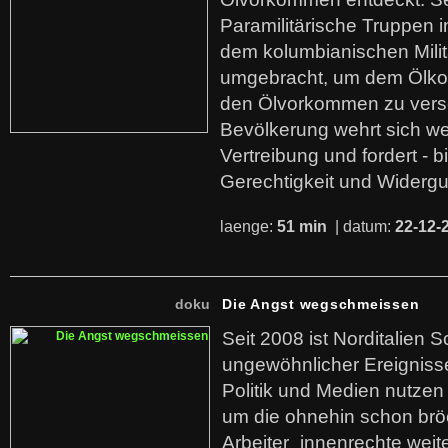
Paramilitärische Truppen 
dem kolumbianischen Mili
umgebracht, um dem Ölko
den Ölvorkommen zu versc
Bevölkerung wehrt sich we
Vertreibung und fordert - b
Gerechtigkeit und Widerg
laenge:
51 min
| datum:
22-12-
doku
Die Angst wegschmeissen
Seit 2008 ist Norditalien 
ungewöhnlicher Ereigniss
Politik und Medien nutzen
um die ohnehin schon br
Arbeiter_innenrechte weit