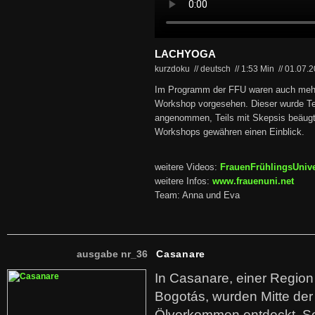
LACHYOGA
kurzdoku // deutsch
//
1:53 Min
//
01.07.
Im Programm der FFU waren auch mehr
Workshop vorgesehen. Dieser wurde Tei
angenommen, Teils mit Skepsis beäugt
Workshops gewähren einen Einblick.
weitere Videos:
FrauenFrühlingsUnive
weitere Infos:
www.frauenuni.net
Team: Anna und Eva
ausgabe nr_36
Casanare
In Casanare, einer Regio
Bogotás, wurden Mitte der
Ölvorkommen entdeckt. S