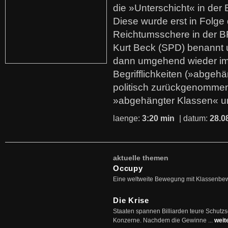
die »Unterschicht« in der 
Diese wurde erst in Folg
Reichtumsschere in der B
Kurt Beck (SPD) benannt
dann umgehend wieder i
Begrifflichkeiten (»abgehä
politisch zurückgenommen
»abgehängter Klassen« u
laenge:
3:20 min
| datum:
28.0
aktuelle themen
Occupy
Eine weltweite Bewegung mit Klassenbe
Die Krise
Staaten spannen Billiarden teure Schutz
Konzerne. Nachdem die Gewinne ...
weit