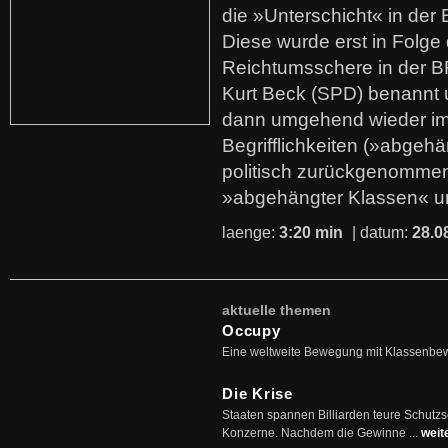
die »Unterschicht« in der 
Diese wurde erst in Folg
Reichtumsschere in der B
Kurt Beck (SPD) benannt
dann umgehend wieder i
Begrifflichkeiten (»abgehä
politisch zurückgenommen
»abgehängter Klassen« u
laenge:
3:20 min
| datum:
28.0
aktuelle themen
Occupy
Eine weltweite Bewegung mit Klassenbe
Die Krise
Staaten spannen Billiarden teure Schutz
Konzerne. Nachdem die Gewinne ...
weit