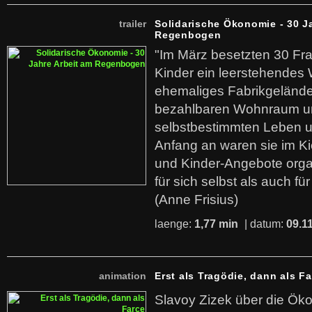
trailer
Solidarische Ökonomie - 30 J
Regenbogen
"Im März besetzten 30 Fr
Kinder ein leerstehende
ehemaliges Fabrikgelände.
bezahlbaren Wohnraum u
selbstbestimmten Leben u
Anfang an waren sie im Kie
und Kinder-Angebote organ
für sich selbst als auch fü
(Anne Frisius)
laenge:
1,77 min
| datum:
09.1
animation
Erst als Tragödie, dann als F
Slavoy Zizek über die Ök