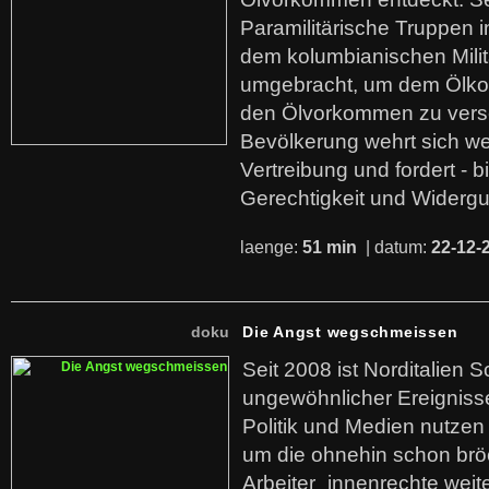
Paramilitärische Truppen 
dem kolumbianischen Mili
umgebracht, um dem Ölko
den Ölvorkommen zu versc
Bevölkerung wehrt sich we
Vertreibung und fordert - b
Gerechtigkeit und Widerg
laenge:
51 min
| datum:
22-12-
doku
Die Angst wegschmeissen
Seit 2008 ist Norditalien 
ungewöhnlicher Ereigniss
Politik und Medien nutzen
um die ohnehin schon br
Arbeiter_innenrechte weit