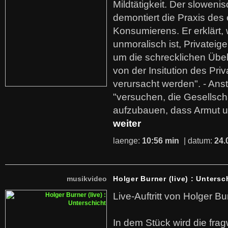
Mildtätigkeit. Der sloweni
demontiert die Praxis des
Konsumierens. Er erklärt,
unmoralisch ist, Privatei
um die schrecklichen Übe
von der Insitution des Pri
verursacht werden". - Ans
"versuchen, die Gesellsch
aufzubauen, dass Armut u
weiter
laenge:
10:56 min
| datum:
24.
musikvideo
Holger Burner (live) : Untersc
Live-Auftritt von Holger Bu
In dem Stück wird die fra