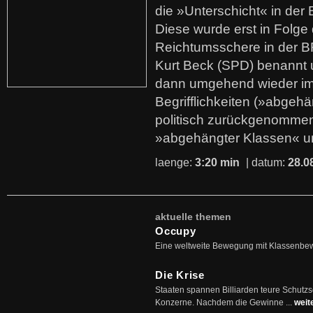
die »Unterschicht« in der 
Diese wurde erst in Folg
Reichtumsschere in der B
Kurt Beck (SPD) benannt
dann umgehend wieder i
Begrifflichkeiten (»abgehä
politisch zurückgenommen
»abgehängter Klassen« u
laenge:
3:20 min
| datum:
28.0
aktuelle themen
Occupy
Eine weltweite Bewegung mit Klassenbe
Die Krise
Staaten spannen Billiarden teure Schutz
Konzerne. Nachdem die Gewinne ...
weit