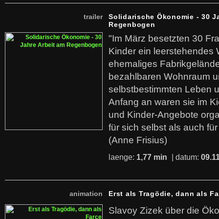
trailer
Solidarische Ökonomie - 30 J
Regenbogen
"Im März besetzten 30 Fr
Kinder ein leerstehende
ehemaliges Fabrikgelände.
bezahlbaren Wohnraum u
selbstbestimmten Leben u
Anfang an waren sie im Kie
und Kinder-Angebote organ
für sich selbst als auch fü
(Anne Frisius)
laenge:
1,77 min
| datum:
09.1
animation
Erst als Tragödie, dann als F
Slavoy Zizek über die Ök