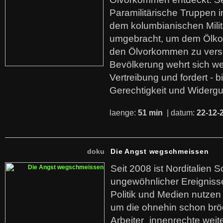
Paramilitärische Truppen 
dem kolumbianischen Mili
umgebracht, um dem Ölko
den Ölvorkommen zu versc
Bevölkerung wehrt sich we
Vertreibung und fordert - b
Gerechtigkeit und Widerg
laenge:
51 min
| datum:
22-12-
doku
Die Angst wegschmeissen
Seit 2008 ist Norditalien 
ungewöhnlicher Ereigniss
Politik und Medien nutzen
um die ohnehin schon br
Arbeiter_innenrechte weit