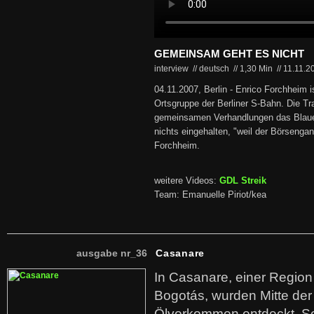
GEMEINSAM GEHT ES NICHT
interview // deutsch
//
1,30 Min
//
11.11.
04.11.2007, Berlin - Enrico Forchheim i
Ortsgruppe der Berliner S-Bahn. Die Tr
gemeinsamen Verhandlungen das Blau
nichts eingehalten, "weil der Börsengan
Forchheim.
weitere Videos:
GDL Streik
Team: Emanuelle Piriot/kea
ausgabe nr_36
Casanare
In Casanare, einer Regio
Bogotás, wurden Mitte der
Ölvorkommen entdeckt. S