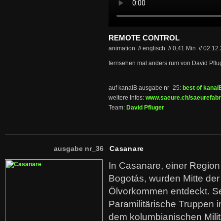
REMOTE CONTROL
animation // englisch
//
0,41 Min
//
02.12
fernsehen mal anders rum von David Pflu
auf kanalB ausgabe nr_25:
best of kanal
weitere Infos:
www.saeure.ch/saeurefabr
Team:
David Pfluger
ausgabe nr_36
Casanare
In Casanare, einer Regio
Bogotás, wurden Mitte der
Ölvorkommen entdeckt. S
Paramilitärische Truppen 
dem kolumbianischen Mili