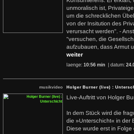
Konsumierens. Er erklärt,
unmoralisch ist, Privatei
um die schrecklichen Übe
von der Insitution des Pri
verursacht werden". - Ans
"versuchen, die Gesellsch
aufzubauen, dass Armut u
weiter
laenge:
10:56 min
| datum:
24.
musikvideo
Holger Burner (live) : Untersc
Live-Auftritt von Holger Bu
In dem Stück wird die fra
die »Unterschicht« in der 
Diese wurde erst in Folg