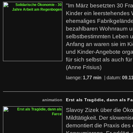
"Im März besetzten 30 Fr
Kinder ein leerstehende
ehemaliges Fabrikgelände.
bezahlbaren Wohnraum u
selbstbestimmten Leben u
Anfang an waren sie im Kie
und Kinder-Angebote organ
für sich selbst als auch fü
(Anne Frisius)
laenge:
1,77 min
| datum:
09.1
animation
Erst als Tragödie, dann als F
Slavoy Zizek über die Ök
Mildtätigkeit. Der sloweni
demontiert die Praxis des