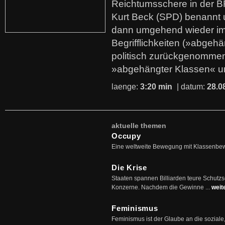
Reichtumsschere in der B
Kurt Beck (SPD) benannt
dann umgehend wieder i
Begrifflichkeiten (»abgehä
politisch zurückgenommen
»abgehängter Klassen« u
laenge:
3:20 min
| datum:
28.0
aktuelle themen
Occupy
Eine weltweite Bewegung mit Klassenbe
Die Krise
Staaten spannen Billiarden teure Schutz
Konzerne. Nachdem die Gewinne ...
weit
Feminismus
Feminismus ist der Glaube an die soziale