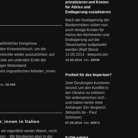
privatisieren und Kosten
für Abriss und
Endlagerung sozialisieren
Nach der Auslagerung der
Bankenrisiken sollen nun
auch riesige Kosten für
Abriss der Atommeiler und
Endlagerung auf die
ewöhnlicher Ereignisse.
Steuerzahler aufgelastet
den Kriseneinbruch, um die
werden (Ralf Streck
nrechte weiter auszuhöhlen; auf
12.05.2014 - telepolis.de)
erade am untersten Ende der
13.05.2014
hits:
28556
iger Widerstand.
ils migrantischen Arbeiter_innen
Freiheit für das Imperium?
Zwei Deutungen kursieren
its:
18.008
derzeit, um den Konflikt in
der Ukraine zu erklären.
Sie widersprechen sich -
und haben beide viele
Anhänger. Ein Vergleich
(telepolis.de - Paul
Schreyer)
r_innen in Italien
07.05.2014
hits:
26973
 wir eigentlich weder Waren, noch
en. - Wir blockieren aber in der
EuGH erklärt