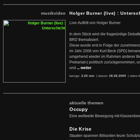
musikvideo
Holger Burner (live) : Untersc
Live-Auftritt von Holger Burner
In dem Stück wird die fragwürdige Debatt
BRD thematisiert.
Diese wurde erst in Folge der zunehmen
im Jahr 2006 von Kurt Beck (SPD) benan
umgehend wieder im Rahmen anderer Beg
Prekariat«) politisch zurückgenommen, 
und
... weiter
laenge:
3:20 min
| datum:
28.08.2009
|
video-h
aktuelle themen
Occupy
Eine weltweite Bewegung mit Klassenbe
Die Krise
Staaten spannen Billiarden teure Schutz