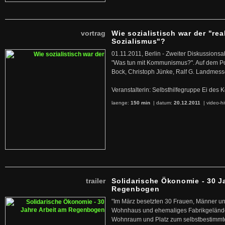
vortrag
Wie sozialistisch war der "rea
Sozialismus"?
01.11.2011, Berlin - Zweiter Diskussions
"Was tun mit Kommunismus?". Auf dem Po
Bock, Christoph Jünke, Ralf G. Landmess
Veranstalterin: Selbsthilfegruppe Ei de
laenge:
150 min
| datum:
20.12.2011
|
video-hi
trailer
Solidarische Ökonomie - 30 J
Regenbogen
"Im März besetzten 30 Frauen, Männer un
Wohnhaus und ehemaliges Fabrikgelände
Wohnraum und Platz zum selbstbestimmt