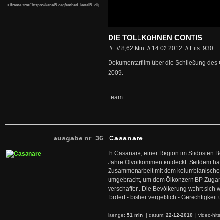
DIE TOLLKüHNEN CONTIS
//
//
8,62 Min
//
14.02.2012
//
Hits: 930
Dokumentarfilm über die Schließung des C
2009.
Team:
ausgabe nr_36
Casanare
In Casanare, einer Region im Südosten B
Jahre Ölvorkommen entdeckt. Seitdem hab
Zusammenarbeit mit dem kolumbianischen
umgebracht, um dem Ölkonzern BP Zuga
verschaffen. Die Bevölkerung wehrt sich 
fordert - bisher vergeblich - Gerechtigke
laenge:
51 min
| datum:
22-12-2010
|
video-hit