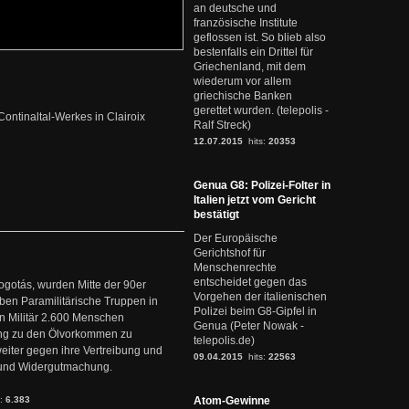
an deutsche und
französische Institute
geflossen ist. So blieb also
bestenfalls ein Drittel für
Griechenland, mit dem
wiederum vor allem
griechische Banken
gerettet wurden. (telepolis -
ontinaltal-Werkes in Clairoix
Ralf Streck)
12.07.2015
hits:
20353
Genua G8: Polizei-Folter in
Italien jetzt vom Gericht
bestätigt
Der Europäische
Gerichtshof für
Menschenrechte
entscheidet gegen das
ogotás, wurden Mitte der 90er
Vorgehen der italienischen
en Paramilitärische Truppen in
Polizei beim G8-Gipfel in
 Militär 2.600 Menschen
Genua (Peter Nowak -
ng zu den Ölvorkommen zu
telepolis.de)
weiter gegen ihre Vertreibung und
09.04.2015
hits:
22563
it und Widergutmachung.
s:
6.383
Atom-Gewinne