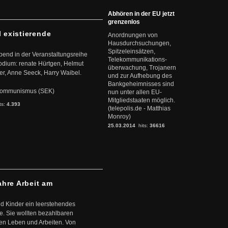
Abhören in der EU jetzt
grenzenlos
l existierende
Anordnungen von
Hausdurchsuchungen,
Spitzeleinsätzen,
abend in der Veranstaltungsreihe
Telekommunikations-
dium: renate Hürtgen, Helmut
überwachung, Trojanern
er, Anne Seeck, Harry Waibel.
und zur Aufhebung des
Bankgeheimnisses sind
s Kommunismus (SEK)
nun unter allen EU-
Mitgliedstaaten möglich.
ts:
4.393
(telepolis.de - Matthias
Monroy)
25.03.2014
hits:
36616
ahre Arbeit am
d Kinder ein leerstehendes
. Sie wollten bezahlbaren
en Leben und Arbeiten. Von