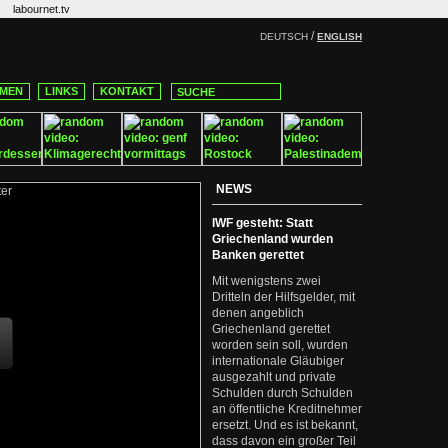
labournet.tv
/
DEUTSCH
ENGLISH
MEN
LINKS
KONTAKT
NEWS
IWF gesteht: Statt
Griechenland wurden
Banken gerettet
Mit wenigstens zwei
Dritteln der Hilfsgelder, mit
denen angeblich
Griechenland gerettet
worden sein soll, wurden
internationale Gläubiger
ausgezahlt und private
Schulden durch Schulden
an öffentliche Kreditnehmer
ersetzt. Und es ist bekannt,
dass davon ein großer Teil