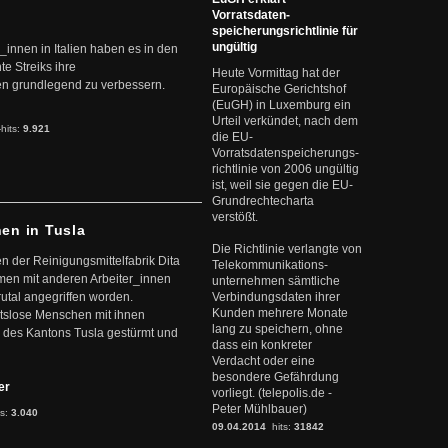
Vorratsdaten-
speicherungsrichtlinie für
ungültig
r_innen in Italien haben es in den
te Streiks ihre
Heute Vormittag hat der
n grundlegend zu verbessern.
Europäische Gerichtshof
(EuGH) in Luxemburg ein
Urteil verkündet, nach dem
-hits:
9.921
die EU-
Vorratsdatenspeicherungs-
richtlinie von 2006 ungültig
ist, weil sie gegen die EU-
Grundrechtecharta
verstößt.
nen in Tusla
Die Richtlinie verlangte von
en der Reinigungsmittelfabrik Dita
Telekommunikations-
mmen mit anderen Arbeiter_innen
unternehmen sämtliche
rutal angegriffen worden.
Verbindungsdaten ihrer
Kunden mehrere Monate
eitslose Menschen mit ihnen
lang zu speichern, ohne
 des Kantons Tusla gestürmt und
dass ein konkreter
Verdacht oder eine
besondere Gefährdung
ter
vorliegt. (telepolis.de -
Peter Mühlbauer)
ts:
3.040
09.04.2014
hits:
31842