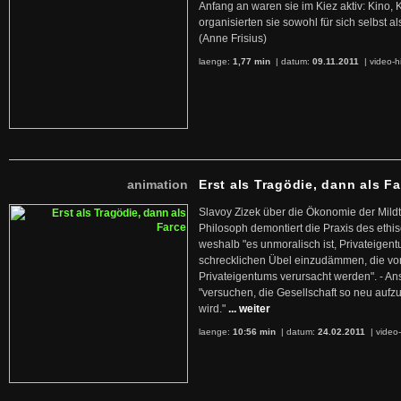
Anfang an waren sie im Kiez aktiv: Kino,
organisierten sie sowohl für sich selbst al
(Anne Frisius)
laenge:
1,77 min
| datum:
09.11.2011
|
video-h
animation
Erst als Tragödie, dann als F
Slavoy Zizek über die Ökonomie der Mildt
Philosoph demontiert die Praxis des ethi
weshalb "es unmoralisch ist, Privateige
schrecklichen Übel einzudämmen, die von 
Privateigentums verursacht werden". - An
"versuchen, die Gesellschaft so neu auf
wird."
... weiter
laenge:
10:56 min
| datum:
24.02.2011
|
video-