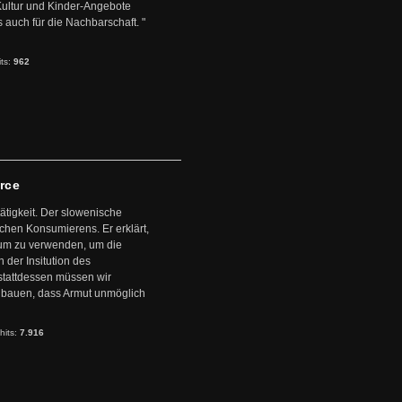
 Kultur und Kinder-Angebote
s auch für die Nachbarschaft. "
its:
962
arce
ätigkeit. Der slowenische
schen Konsumierens. Er erklärt,
ntum zu verwenden, um die
der Insitution des
stattdessen müssen wir
zubauen, dass Armut unmöglich
hits:
7.916