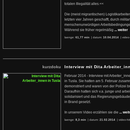
totalen Illegalität alles.<<
Die (meist migrantischen) Logistikarbeite
letzten vier Jahren geschafft, durch militan
menschenunwürdigen Arbeitsbedingunge
Während sie früher regelmäßig
... weiter
laenge:
61,77 min
| datum:
10.04.2014
|
video
kurzdoku
Interview mit Dita Arbeiter_in
Februar 2014 - Interview mit Arbeiter_inn
in Tusla. Sie hatten am 5. Februar zusa
demonstriert und waren von der Polizei b
Daraufhin hatten sich v.a. junge und arb
solidarisiert und das Regierungsgebäude
in Brand gesetzt.
In unserem Video erzählen sie die
... wei
laenge:
8,3 min
| datum:
21.02.2014
|
video-hi