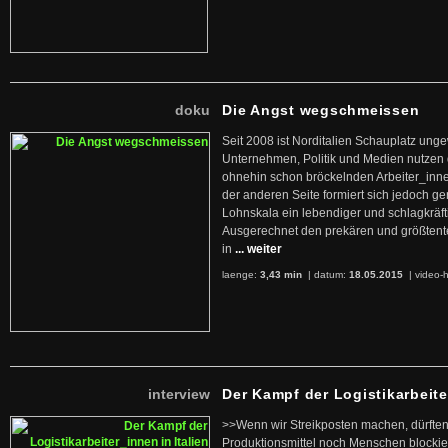
doku
Die Angst wegschmeissen
Seit 2008 ist Norditalien Schauplatz ung
Unternehmen, Politik und Medien nutzen 
ohnehin schon bröckelnden Arbeiter_inne
der anderen Seite formiert sich jedoch g
Lohnskala ein lebendiger und schlagkräft
Ausgerechnet den prekären und größtente
in
... weiter
laenge:
3,43 min
| datum:
18.05.2015
|
video-h
interview
Der Kampf der Logistikarbeite
>>Wenn wir Streikposten machen, dürften
Produktionsmittel noch Menschen blockier