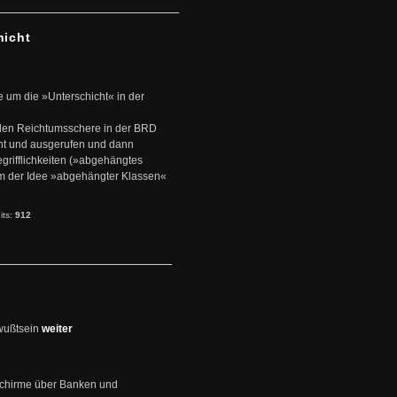
hicht
e um die »Unterschicht« in der
den Reichtumsschere in der BRD
nt und ausgerufen und dann
rifflichkeiten (»abgehängtes
um der Idee »abgehängter Klassen«
its:
912
wußtsein
weiter
schirme über Banken und