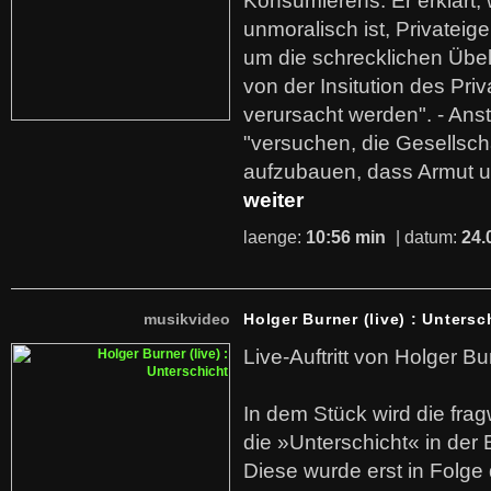
Konsumierens. Er erklärt,
unmoralisch ist, Privatei
um die schrecklichen Übe
von der Insitution des Pri
verursacht werden". - Ans
"versuchen, die Gesellsch
aufzubauen, dass Armut u
weiter
laenge:
10:56 min
| datum:
24.
musikvideo
Holger Burner (live) : Untersc
Live-Auftritt von Holger Bu
In dem Stück wird die fra
die »Unterschicht« in der 
Diese wurde erst in Folg