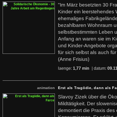
"Im März besetzten 30 Fr
Kinder ein leerstehende
ehemaliges Fabrikgelände.
bezahlbaren Wohnraum u
selbstbestimmten Leben u
Anfang an waren sie im Kie
und Kinder-Angebote organ
für sich selbst als auch fü
(Anne Frisius)
laenge:
1,77 min
| datum:
09.1
animation
Erst als Tragödie, dann als F
Slavoy Zizek über die Ök
Mildtätigkeit. Der sloweni
demontiert die Praxis des