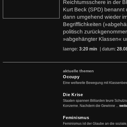
Reichtumsschere in der B
Kurt Beck (SPD) benannt
dann umgehend wieder i
Begrifflichkeiten (»abgehä
politisch zurückgenommen
»abgehängter Klassen« u
laenge:
3:20 min
| datum:
28.0
aktuelle themen
Occupy
Eine weltweite Bewegung mit Klassenbe
Die Krise
Staaten spannen Billiarden teure Schutz
Konzerne. Nachdem die Gewinne ...
weit
Feminismus
Feminismus ist der Glaube an die soziale