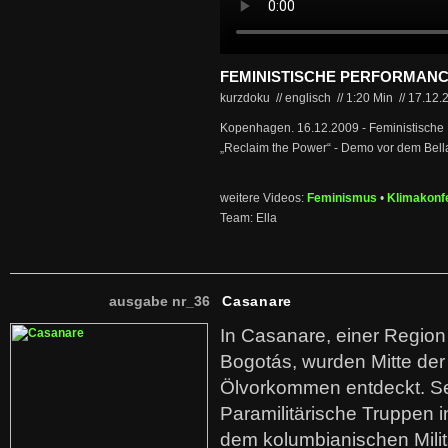
FEMINISTISCHE PERFORMAN
kurzdoku // englisch
//
1:20 Min
//
17.12.
Kopenhagen. 16.12.2009 - Feministische
„Reclaim the Power“ - Demo vor dem Bell
weitere Videos:
Feminismus
•
Klimakonf
Team: Ella
ausgabe nr_36
Casanare
In Casanare, einer Regio
Bogotás, wurden Mitte der
Ölvorkommen entdeckt. S
Paramilitärische Truppen 
dem kolumbianischen Mili