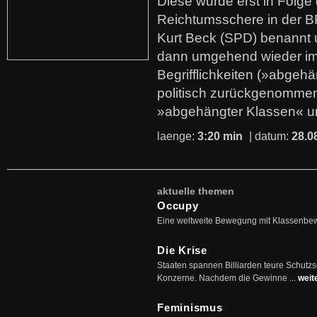
Diese wurde erst in Folg
Reichtumsschere in der B
Kurt Beck (SPD) benannt
dann umgehend wieder i
Begrifflichkeiten (»abgehä
politisch zurückgenommen
»abgehängter Klassen« u
laenge:
3:20 min
| datum:
28.0
aktuelle themen
Occupy
Eine weltweite Bewegung mit Klassenbe
Die Krise
Staaten spannen Billiarden teure Schutz
Konzerne. Nachdem die Gewinne ...
weit
Feminismus