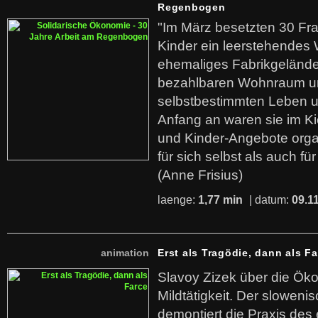
Regenbogen
"Im März besetzten 30 Fr
Kinder ein leerstehende
ehemaliges Fabrikgelände.
bezahlbaren Wohnraum u
selbstbestimmten Leben u
Anfang an waren sie im Kie
und Kinder-Angebote organ
für sich selbst als auch fü
(Anne Frisius)
laenge:
1,77 min
| datum:
09.1
animation
Erst als Tragödie, dann als F
Slavoy Zizek über die Ök
Mildtätigkeit. Der sloweni
demontiert die Praxis des