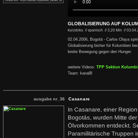
GLOBALISIERUNG AUF KOLUM
kurzdoku // spanisch
//
3,20 Min
//
03.04
02.04.2006, Bogotá - Carlos Olaya spri
Globalisierung bisher für Kolumbien bede
breite Bewegung gegen den Hunger.
weitere Videos:
TPP Sektion Kolumbi
Team: kanalB
ausgabe nr_36
Casanare
In Casanare, einer Regio
Bogotás, wurden Mitte der
Ölvorkommen entdeckt. S
Paramilitärische Truppen 