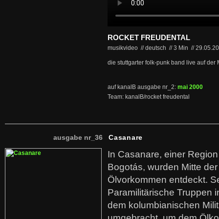
ROCKET FREUDENTAL
musikvideo // deutsch
//
3 Min
//
29.05.2
die stuttgarter folk-punk band live auf der
auf kanalB ausgabe nr_2:
mai 2000
Team: kanalB/rocket freudental
ausgabe nr_36
Casanare
In Casanare, einer Regio
Bogotás, wurden Mitte der
Ölvorkommen entdeckt. S
Paramilitärische Truppen 
dem kolumbianischen Mili
umgebracht, um dem Ölko