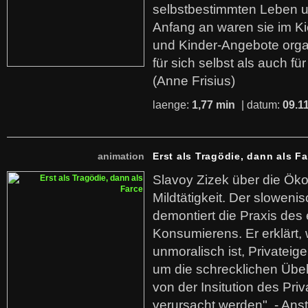
selbstbestimmten Leben u
Anfang an waren sie im Kie
und Kinder-Angebote organ
für sich selbst als auch fü
(Anne Frisius)
laenge:
1,77 min
| datum:
09.1
animation
Erst als Tragödie, dann als F
Slavoy Zizek über die Ök
Mildtätigkeit. Der sloweni
demontiert die Praxis des
Konsumierens. Er erklärt,
unmoralisch ist, Privatei
um die schrecklichen Übe
von der Insitution des Pri
verursacht werden". - Ans