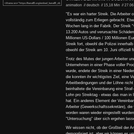
animation // deutsch
//
15,18 Min
//
27.06
"Es war ein harter Streik. Die Arbeiter
vollständig zum Erliegen gebracht. Etw
Wochen lang in der Fabrik. Der Streik 
13.200 Autos und verursachte Schäden 
Millionen US-Dollars / 100 Millionen Eur
Streik fort, obwohl die Polizei innerhalb
obwohl der Streik am 10. Juni offiziell fü
Trotz des Mutes der jungen Arbeiter un
Unternehmen in einer Phase voller Prod
wurde, endete der Streik in einer Nieder
die konnten ihr wichtigstes Ziel, eine 
Arbeitbedingungen und der Löhne nicht
beinhaltete die Vereinbarung eine Stra
Lohn pro Streiktag - etwas das man in 
hat. Ein anderes Element der Vereinbar
Arbeiter (Gewerkschaftssekretäre), die
worden waren wieder eingestellt wurden
"Untersuchung" über sich ergehen lass
Wir wissen nicht, ob der Großteil der A
demoralisiert ist, aber wir können es un