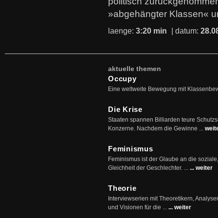
politisch zurückgenommen
»abgehängter Klassen« u
laenge:
3:20 min
| datum:
28.0
aktuelle themen
Occupy
Eine weltweite Bewegung mit Klassenbe
Die Krise
Staaten spannen Billiarden teure Schutz
Konzerne. Nachdem die Gewinne ...
weit
Feminismus
Feminismus ist der Glaube an die soziale
Gleichheit der Geschlechter. ...
... weiter
Theorie
Interviewserien mit Theoretikern, Analys
und Visionen für die ...
... weiter