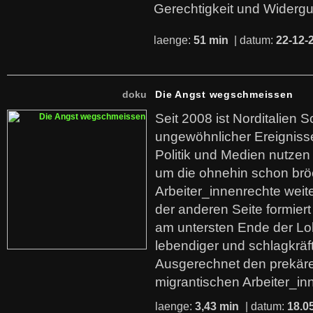
Gerechtigkeit und Widerg
laenge:
51 min
| datum:
22-12-
doku
Die Angst wegschmeissen
Seit 2008 ist Norditalien 
ungewöhnlicher Ereigniss
Politik und Medien nutzen
um die ohnehin schon br
Arbeiter_innenrechte weit
der anderen Seite formier
am untersten Ende der Lo
lebendiger und schlagkräf
Ausgerechnet den prekäre
migrantischen Arbeiter_in
laenge:
3,43 min
| datum:
18.0