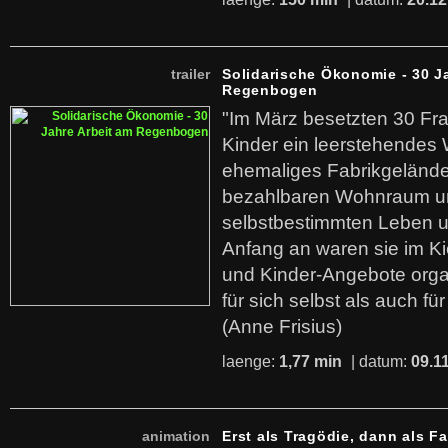
trailer
Solidarische Ökonomie - 30 J
Regenbogen
"Im März besetzten 30 Fr
Kinder ein leerstehende
ehemaliges Fabrikgelände.
bezahlbaren Wohnraum u
selbstbestimmten Leben u
Anfang an waren sie im Kie
und Kinder-Angebote organ
für sich selbst als auch fü
(Anne Frisius)
laenge:
1,77 min
| datum:
09.1
animation
Erst als Tragödie, dann als F