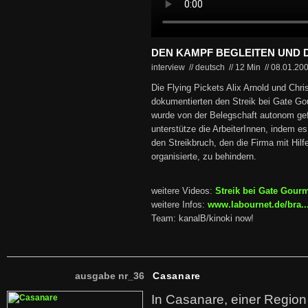
DEN KAMPF BEGLEITEN UND
interview // deutsch
//
12 Min
//
08.01.20
Die Flying Pickets Alix Arnold und Chri
dokumentierten den Streik bei Gate Gou
wurde von der Belegschaft autonom gefü
unterstütze die ArbeiterInnen, indem e
den Streikbruch, den die Firma mit Hilf
organisierte, zu behindern.
weitere Videos:
Streik bei Gate Gour
weitere Infos:
www.labournet.de/bra..
Team: kanalB/kinoki now!
ausgabe nr_36
Casanare
In Casanare, einer Regio