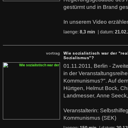
gestürmt und in Brand ges
In unserem Video erzählen
laenge:
8,3 min
| datum:
21.02
vortrag
Wie sozialistisch war der "rea
Sozialismus"?
01.11.2011, Berlin - Zwei
in der Veranstaltungsreihe
Kommunismus?". Auf dem
Hürtgen, Helmut Bock, Chr
Landmesser, Anne Seeck, 
Veranstalterin: Selbsthilf
Kommunismus (SEK)
laenge:
150 min
| datum:
20.12