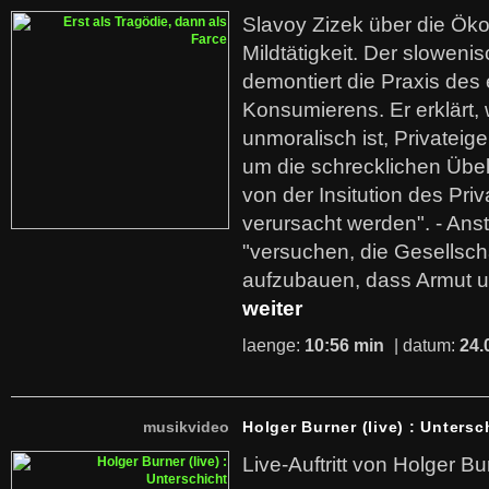
Slavoy Zizek über die Ök
Mildtätigkeit. Der sloweni
demontiert die Praxis des
Konsumierens. Er erklärt,
unmoralisch ist, Privatei
um die schrecklichen Übe
von der Insitution des Pri
verursacht werden". - Ans
"versuchen, die Gesellsch
aufzubauen, dass Armut u
weiter
laenge:
10:56 min
| datum:
24.
musikvideo
Holger Burner (live) : Untersc
Live-Auftritt von Holger Bu