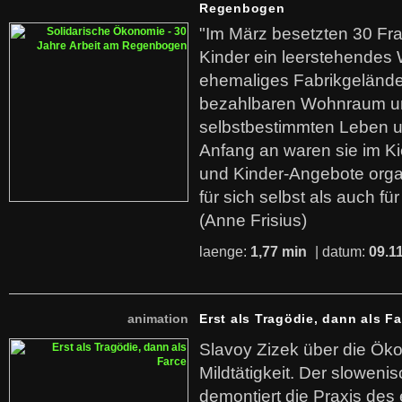
Regenbogen
"Im März besetzten 30 Fr
Kinder ein leerstehende
ehemaliges Fabrikgelände.
bezahlbaren Wohnraum u
selbstbestimmten Leben u
Anfang an waren sie im Kie
und Kinder-Angebote organ
für sich selbst als auch fü
(Anne Frisius)
laenge:
1,77 min
| datum:
09.1
animation
Erst als Tragödie, dann als F
Slavoy Zizek über die Ök
Mildtätigkeit. Der sloweni
demontiert die Praxis des