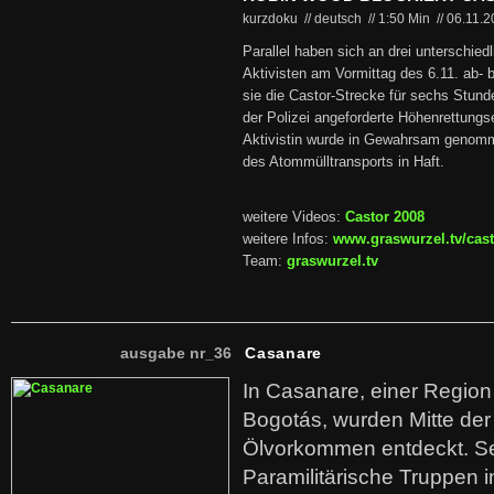
kurzdoku // deutsch
//
1:50 Min
//
06.11.
Parallel haben sich an drei unterschie
Aktivisten am Vormittag des 6.11. ab- b
sie die Castor-Strecke für sechs Stunde
der Polizei angeforderte Höhenrettungs
Aktivistin wurde in Gewahrsam genomm
des Atommülltransports in Haft.
weitere Videos:
Castor 2008
weitere Infos:
www.graswurzel.tv/cas
Team:
graswurzel.tv
ausgabe nr_36
Casanare
In Casanare, einer Regio
Bogotás, wurden Mitte der
Ölvorkommen entdeckt. S
Paramilitärische Truppen 