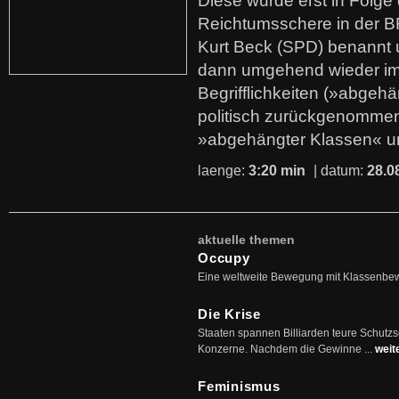
Diese wurde erst in Folg
Reichtumsschere in der B
Kurt Beck (SPD) benannt
dann umgehend wieder i
Begrifflichkeiten (»abgehä
politisch zurückgenommen
»abgehängter Klassen« u
laenge:
3:20 min
| datum:
28.0
aktuelle themen
Occupy
Eine weltweite Bewegung mit Klassenbe
Die Krise
Staaten spannen Billiarden teure Schutz
Konzerne. Nachdem die Gewinne ...
weit
Feminismus