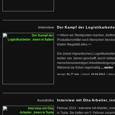
interview
Der Kampf der Logistikarbeite
>>Wenn wir Streikposten machen, dürften
Produktionsmittel noch Menschen blockier
totalen Illegalität alles.<<
Die (meist migrantischen) Logistikarbeite
letzten vier Jahren geschafft, durch militan
menschenunwürdigen Arbeitsbedingunge
Während sie früher regelmäßig
... weiter
laenge:
61,77 min
| datum:
10.04.2014
|
video
kurzdoku
Interview mit Dita Arbeiter_in
Februar 2014 - Interview mit Arbeiter_inn
in Tusla. Sie hatten am 5. Februar zusa