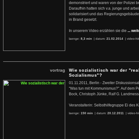
demonstriert und waren von der Polizei b
Daraufhin hatten sich v.a. junge und arb
solidarisiert und das Regierungsgebäude
in Brand gesetzt.
In unserem Video erzählen sie die
... wei
laenge:
8,3 min
| datum:
21.02.2014
|
video-hi
vortrag
Wie sozialistisch war der "rea
Sozialismus"?
01.11.2011, Berlin - Zweiter Diskussions
"Was tun mit Kommunismus?". Auf dem Po
Bock, Christoph Jünke, Ralf G. Landmess
Veranstalterin: Selbsthilfegruppe Ei de
laenge:
150 min
| datum:
20.12.2011
|
video-hi