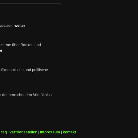
wußtsein
weiter
schirme über Banken und
er
, ökonomische und politische
en der herrschenden Verhältnisse
|
faq
|
vertriebsstellen
|
impressum
|
kontakt