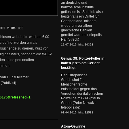
an deutsche und
französische Institute
geflossen ist. So blieb also
bestenfalls ein Drittel für
Griechenland, mit dem
wiederum vor allem
2003
//
Hits: 183
griechische Banken
gerettet wurden. (telepolis -
achlosen wohnheim wird um 6.00
Ralf Streck)
 eroeffnet werden um als
12.07.2015
hits:
20352
ylsuchende zu dienen. Kurz vor
willig das haus, nachdem die WEGA
Genua G8: Polizei-Folter in
den keine personalien
Italien jetzt vom Gericht
ommen.
bestätigt
Der Europäische
 von Hubsi Kramar
Gerichtshof für
(Publizist).
Menschenrechte
entscheidet gegen das
Vorgehen der italienischen
d=6175&refreshed=1
Polizei beim G8-Gipfel in
Genua (Peter Nowak -
telepolis.de)
09.04.2015
hits:
22561
Atom-Gewinne