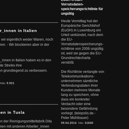
Vorratsdaten-
speicherungsrichtlinie für
ungültig
Heute Vormittag hat der
Europäische Gerichtshof
r_innen in Italien
(EuGH) in Luxemburg ein
Urteil verkündet, nach dem
 wir eigentlich weder Waren, noch
die EU-
Vorratsdatenspeicherungs-
en. - Wir blockieren aber in der
richtlinie von 2006 ungültig
ist, weil sie gegen die EU-
Grundrechtecharta
r_innen in Italien haben es in den
verstößt.
te Streiks ihre
n grundlegend zu verbessern.
Die Richtlinie verlangte von
Telekommunikations-
unternehmen sämtliche
-hits:
9.921
Verbindungsdaten ihrer
Kunden mehrere Monate
lang zu speichern, ohne
dass ein konkreter
Verdacht oder eine
besondere Gefährdung
nen in Tusla
vorliegt. (telepolis.de -
Peter Mühlbauer)
en der Reinigungsmittelfabrik Dita
09.04.2014
hits:
31840
mmen mit anderen Arbeiter_innen