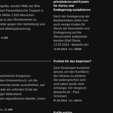
privatisieren und Kosten
für Abriss und
ogotás, wurden Mitte der 90er
Endlagerung sozialisieren
en Paramilitärische Truppen in
 Militär 2.600 Menschen
Nach der Auslagerung der
ng zu den Ölvorkommen zu
Bankenrisiken sollen nun
weiter gegen ihre Vertreibung und
auch riesige Kosten für
Abriss der Atommeiler und
it und Widergutmachung.
Endlagerung auf die
Steuerzahler aufgelastet
s:
6.382
werden (Ralf Streck
12.05.2014 - telepolis.de)
13.05.2014
hits:
28556
Freiheit für das Imperium?
Zwei Deutungen kursieren
derzeit, um den Konflikt in
ewöhnlicher Ereignisse.
der Ukraine zu erklären.
Sie widersprechen sich -
den Kriseneinbruch, um die
und haben beide viele
nrechte weiter auszuhöhlen; auf
Anhänger. Ein Vergleich
erade am untersten Ende der
(telepolis.de - Paul
iger Widerstand.
Schreyer)
ils migrantischen Arbeiter_innen
07.05.2014
hits:
26973
its:
17.988
EuGH erklärt