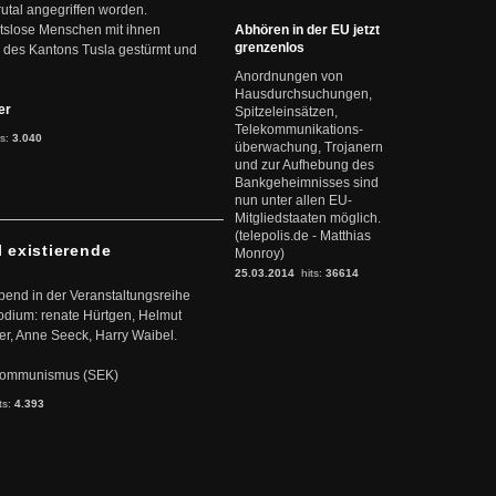
rutal angegriffen worden.
eitslose Menschen mit ihnen
Abhören in der EU jetzt
grenzenlos
 des Kantons Tusla gestürmt und
Anordnungen von
Hausdurchsuchungen,
ter
Spitzeleinsätzen,
Telekommunikations-
ts:
3.040
überwachung, Trojanern
und zur Aufhebung des
Bankgeheimnisses sind
nun unter allen EU-
Mitgliedstaaten möglich.
(telepolis.de - Matthias
l existierende
Monroy)
25.03.2014
hits:
36614
abend in der Veranstaltungsreihe
dium: renate Hürtgen, Helmut
er, Anne Seeck, Harry Waibel.
s Kommunismus (SEK)
ts:
4.393