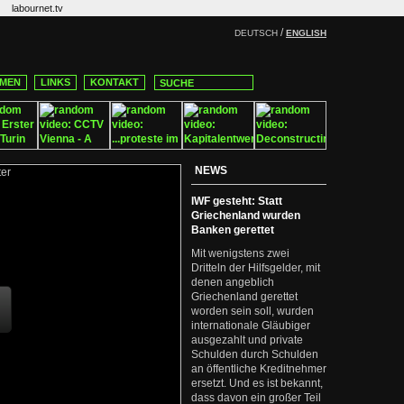
labournet.tv
/
DEUTSCH
ENGLISH
MEN
LINKS
KONTAKT
NEWS
IWF gesteht: Statt
Griechenland wurden
Banken gerettet
Mit wenigstens zwei
Dritteln der Hilfsgelder, mit
denen angeblich
Griechenland gerettet
worden sein soll, wurden
internationale Gläubiger
ausgezahlt und private
Schulden durch Schulden
an öffentliche Kreditnehmer
ersetzt. Und es ist bekannt,
dass davon ein großer Teil