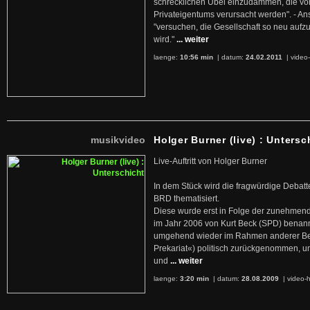
schrecklichen Übel einzudämmen, die von 
Privateigentums verursacht werden". - An
"versuchen, die Gesellschaft so neu auf
wird."
... weiter
laenge:
10:56 min
| datum:
24.02.2011
|
video-
musikvideo
Holger Burner (live) : Untersc
Live-Auftritt von Holger Burner
In dem Stück wird die fragwürdige Debatt
BRD thematisiert.
Diese wurde erst in Folge der zunehmen
im Jahr 2006 von Kurt Beck (SPD) benan
umgehend wieder im Rahmen anderer Beg
Prekariat«) politisch zurückgenommen, 
und
... weiter
laenge:
3:20 min
| datum:
28.08.2009
|
video-h