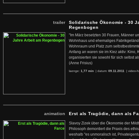
trailer
Solidarische Ökonomie - 30 J
Regenbogen
"Im März besetzten 30 Frauen, Männer un
Wohnhaus und ehemaliges Fabrikgelände
Wohnraum und Platz zum selbstbestimmt
Anfang an waren sie im Kiez aktiv: Kino,
organisierten sie sowohl für sich selbst al
(Anne Frisius)
laenge:
1,77 min
| datum:
09.11.2011
|
video-h
animation
Erst als Tragödie, dann als F
Slavoy Zizek über die Ökonomie der Mildt
Philosoph demontiert die Praxis des ethi
weshalb "es unmoralisch ist, Privateige