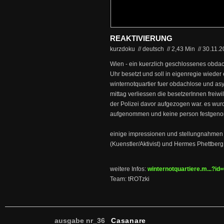
REAKTIVIERUNG
kurzdoku // deutsch
//
2,43 Min
//
30.11.
Wien - ein kuerzlich geschlossenes obd
Uhr besetzt und soll in eigenregie wieder
winternotquartier fuer obdachlose und as
mittag verliessen die besetzerInnen frei
der Polizei davor aufgezogen war. es wur
aufgenommen und keine person festgen
einige impressionen und stellungnahmen
(Kuenstler/Aktivist) und Hermes Phettberg 
weitere Infos:
winternotquartiere.m...?i
Team: tROTzki
ausgabe nr_36
Casanare