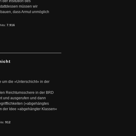
der Insitution des
stattdessen müssen wir
zubauen, dass Armut unmöglich
hits:
7.916
hicht
e um die »Unterschicht« in der
den Reichtumsschere in der BRD
nt und ausgerufen und dann
rifflichkeiten (»abgehängtes
um der Idee »abgehängter Klassen«
its:
912