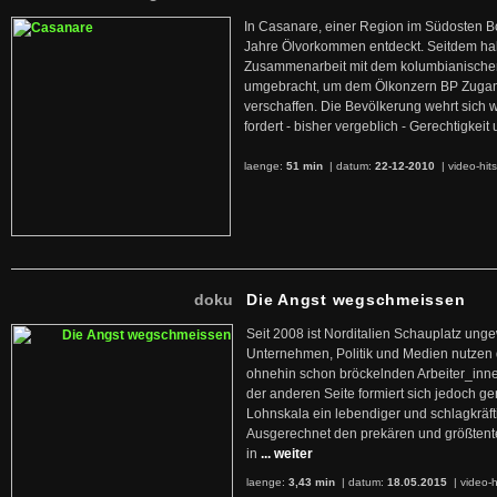
In Casanare, einer Region im Südosten B
Jahre Ölvorkommen entdeckt. Seitdem hab
Zusammenarbeit mit dem kolumbianischen
umgebracht, um dem Ölkonzern BP Zuga
verschaffen. Die Bevölkerung wehrt sich 
fordert - bisher vergeblich - Gerechtigke
laenge:
51 min
| datum:
22-12-2010
|
video-hit
doku
Die Angst wegschmeissen
Seit 2008 ist Norditalien Schauplatz ung
Unternehmen, Politik und Medien nutzen 
ohnehin schon bröckelnden Arbeiter_inne
der anderen Seite formiert sich jedoch g
Lohnskala ein lebendiger und schlagkräft
Ausgerechnet den prekären und größtente
in
... weiter
laenge:
3,43 min
| datum:
18.05.2015
|
video-h