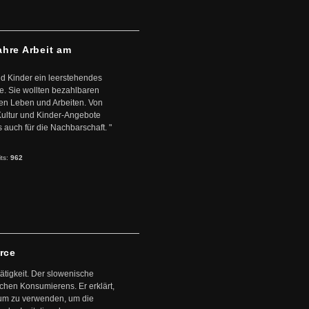
ahre Arbeit am
d Kinder ein leerstehendes
. Sie wollten bezahlbaren
en Leben und Arbeiten. Von
 Kultur und Kinder-Angebote
s auch für die Nachbarschaft. "
its:
962
arce
ätigkeit. Der slowenische
schen Konsumierens. Er erklärt,
ntum zu verwenden, um die