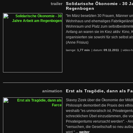
trailer
Solidarische Ökonomie - 30 J
Regenbogen
"Im März besetzten 30 Frauen, Männer un
Wohnhaus und ehemaliges Fabrikgelände
Wohnraum und Platz zum selbstbestimmt
Anfang an waren sie im Kiez aktiv: Kino,
organisierten sie sowohl für sich selbst al
(Anne Frisius)
laenge:
1,77 min
| datum:
09.11.2011
|
video-h
animation
Erst als Tragödie, dann als F
Slavoy Zizek über die Ökonomie der Mildt
Philosoph demontiert die Praxis des ethi
weshalb "es unmoralisch ist, Privateige
schrecklichen Übel einzudämmen, die von 
Privateigentums verursacht werden". - An
"versuchen, die Gesellschaft so neu auf
wird."
... weiter