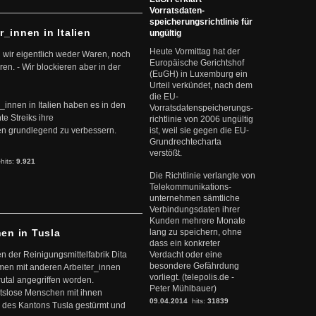
Vorratsdaten-
speicherungsrichtlinie für
r_innen in Italien
ungültig
Heute Vormittag hat der
 wir eigentlich weder Waren, noch
Europäische Gerichtshof
en. - Wir blockieren aber in der
(EuGH) in Luxemburg ein
Urteil verkündet, nach dem
die EU-
r_innen in Italien haben es in den
Vorratsdatenspeicherungs-
te Streiks ihre
richtlinie von 2006 ungültig
n grundlegend zu verbessern.
ist, weil sie gegen die EU-
Grundrechtecharta
verstößt.
-hits:
9.921
Die Richtlinie verlangte von
Telekommunikations-
unternehmen sämtliche
Verbindungsdaten ihrer
Kunden mehrere Monate
nen in Tusla
lang zu speichern, ohne
dass ein konkreter
en der Reinigungsmittelfabrik Dita
Verdacht oder eine
besondere Gefährdung
mmen mit anderen Arbeiter_innen
vorliegt. (telepolis.de -
rutal angegriffen worden.
Peter Mühlbauer)
eitslose Menschen mit ihnen
09.04.2014
hits:
31839
 des Kantons Tusla gestürmt und