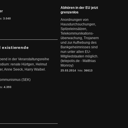
Abhören in der EU jetzt
ter
grenzenlos
ts:
3.040
Anordnungen von
Hausdurchsuchungen,
Spitzeleinsätzen,
Telekommunikations-
überwachung, Trojanern
und zur Aufhebung des
l existierende
Bankgeheimnisses sind
nun unter allen EU-
Mitgliedstaaten möglich.
abend in der Veranstaltungsreihe
(telepolis.de - Matthias
dium: renate Hürtgen, Helmut
Monroy)
er, Anne Seeck, Harry Waibel.
25.03.2014
hits:
36613
s Kommunismus (SEK)
ts:
4.393