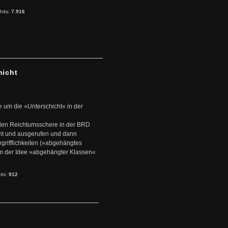
hits:
7.916
hicht
e um die »Unterschicht« in der
den Reichtumsschere in der BRD
nt und ausgerufen und dann
rifflichkeiten (»abgehängtes
um der Idee »abgehängter Klassen«
its:
912