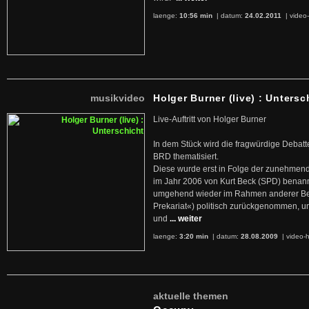
laenge:
10:56 min
| datum:
24.02.2011
|
video-
musikvideo
Holger Burner (live) : Untersc
Live-Auftritt von Holger Burner
In dem Stück wird die fragwürdige Debatt
BRD thematisiert.
Diese wurde erst in Folge der zunehmen
im Jahr 2006 von Kurt Beck (SPD) benan
umgehend wieder im Rahmen anderer Beg
Prekariat«) politisch zurückgenommen, 
und
... weiter
laenge:
3:20 min
| datum:
28.08.2009
|
video-h
aktuelle themen