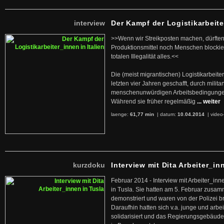
interview
Der Kampf der Logistikarbeite
>>Wenn wir Streikposten machen, dürften
Produktionsmittel noch Menschen blockier
totalen Illegalität alles.<<
Die (meist migrantischen) Logistikarbeite
letzten vier Jahren geschafft, durch militan
menschenunwürdigen Arbeitsbedingunge
Während sie früher regelmäßig
... weiter
laenge:
61,77 min
| datum:
10.04.2014
|
video
kurzdoku
Interview mit Dita Arbeiter_in
Februar 2014 - Interview mit Arbeiter_inn
in Tusla. Sie hatten am 5. Februar zusa
demonstriert und waren von der Polizei b
Daraufhin hatten sich v.a. junge und arb
solidarisiert und das Regierungsgebäude