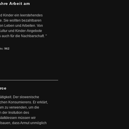
ahre Arbeit am
d Kinder ein leerstehendes
. Sie wollten bezahlbaren
en Leben und Arbeiten. Von
 Kultur und Kinder-Angebote
s auch für die Nachbarschaft. "
its:
962
arce
ätigkeit. Der slowenische
schen Konsumierens. Er erklärt,
ntum zu verwenden, um die
der Insitution des
stattdessen müssen wir
zubauen, dass Armut unmöglich