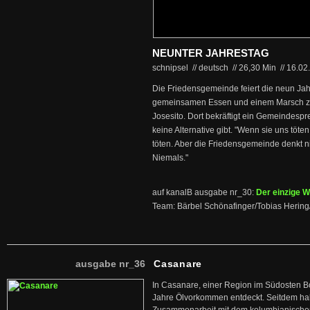
NEUNTER JAHRESTAG
schnipsel // deutsch
//
26,30 Min
//
16.02
Die Friedensgemeinde feiert die neun Jah
gemeinsamen Essen und einem Marsch z
Josesito. Dort bekräftigt ein Gemeindespr
keine Alternative gibt. "Wenn sie uns töt
töten. Aber die Friedensgemeinde denkt 
Niemals."
auf kanalB ausgabe nr_30:
Der einzige 
Team: Bärbel Schönafinger/Tobias Hering
ausgabe nr_36
Casanare
In Casanare, einer Region im Südosten B
Jahre Ölvorkommen entdeckt. Seitdem hab