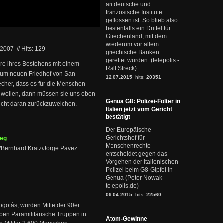
an deutsche und
französische Institute
geflossen ist. So blieb also
bestenfalls ein Drittel für
Griechenland, mit dem
wiederum vor allem
.2007
//
Hits: 129
griechische Banken
gerettet wurden. (telepolis -
re ihres Bestehens mit einem
Ralf Streck)
um neuen Friedhof von San
12.07.2015
hits:
20351
echer, dass es für die Menschen
en wollen, dann müssen sie uns eben
Genua G8: Polizei-Folter in
nicht daran zurückzuweichen.
Italien jetzt vom Gericht
bestätigt
Der Europäische
Gerichtshof für
Weg
Menschenrechte
/Bernhard Kratz/Jorge Pavez
entscheidet gegen das
Vorgehen der italienischen
Polizei beim G8-Gipfel in
Genua (Peter Nowak -
telepolis.de)
09.04.2015
hits:
22560
ogotás, wurden Mitte der 90er
en Paramilitärische Truppen in
Atom-Gewinne