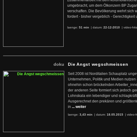
Zusammenarbeit mit dem kolumbianischen
umgebracht, um dem Ölkonzern BP Zuga
verschaffen. Die Bevölkerung wehrt sich 
fordert - bisher vergeblich - Gerechtigke
laenge:
51 min
| datum:
22-12-2010
|
video-hit
doku
Die Angst wegschmeissen
Seit 2008 ist Norditalien Schauplatz ung
Unternehmen, Politik und Medien nutzen 
ohnehin schon bröckelnden Arbeiter_inne
der anderen Seite formiert sich jedoch g
Lohnskala ein lebendiger und schlagkräft
Ausgerechnet den prekären und größtente
in
... weiter
laenge:
3,43 min
| datum:
18.05.2015
|
video-h