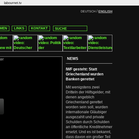
labournet.tv
/
DEUTSCH
ENGLISH
MEN
LINKS
KONTAKT
NEWS
IWF gesteht: Statt
Griechenland wurden
Banken gerettet
Mit wenigstens zwei
Dritteln der Hilfsgelder, mit
denen angeblich
Griechenland gerettet
worden sein soll, wurden
internationale Gläubiger
ausgezahlt und private
Schulden durch Schulden
an öffentliche Kreditnehmer
ersetzt. Und es ist bekannt,
dass davon ein großer Teil