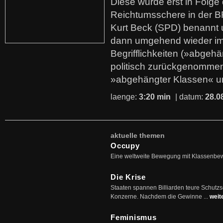
Diese wurde erst in Folg
Reichtumsschere in der B
Kurt Beck (SPD) benannt
dann umgehend wieder i
Begrifflichkeiten (»abgehä
politisch zurückgenommen
»abgehängter Klassen« u
laenge:
3:20 min
| datum:
28.0
aktuelle themen
Occupy
Eine weltweite Bewegung mit Klassenbe
Die Krise
Staaten spannen Billiarden teure Schutz
Konzerne. Nachdem die Gewinne ...
weit
Feminismus