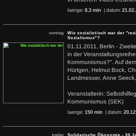
laenge:
8,3 min
| datum:
21.02
vortrag
Wie sozialistisch war der "rea
Sozialismus"?
01.11.2011, Berlin - Zwei
in der Veranstaltungsreihe
Kommunismus?". Auf dem
Hürtgen, Helmut Bock, Chr
Landmesser, Anne Seeck, 
Veranstalterin: Selbsthilf
Kommunismus (SEK)
laenge:
150 min
| datum:
20.12
trailer
Solidarische Ökonomie - 30 J