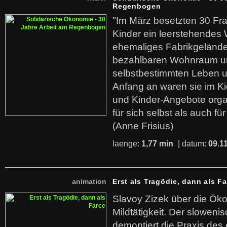
Regenbogen
"Im März besetzten 30 Fr
Kinder ein leerstehende
ehemaliges Fabrikgelände.
bezahlbaren Wohnraum u
selbstbestimmten Leben u
Anfang an waren sie im Kie
und Kinder-Angebote organ
für sich selbst als auch fü
(Anne Frisius)
laenge:
1,77 min
| datum:
09.1
animation
Erst als Tragödie, dann als F
Slavoy Zizek über die Ök
Mildtätigkeit. Der sloweni
demontiert die Praxis des