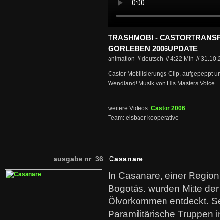
TRASHMOBI - CASTORTRANS
GORLEBEN 2006UPDATE
animation // deutsch
//
4:22 Min
//
31.10.
Castor Mobilisierungs-Clip, aufgepeppt u
Wendland! Musik von His Masters Voice.
weitere Videos:
Castor 2006
Team: eisbaer kooperative
ausgabe nr_36
Casanare
In Casanare, einer Regio
Bogotás, wurden Mitte der
Ölvorkommen entdeckt. S
Paramilitärische Truppen 