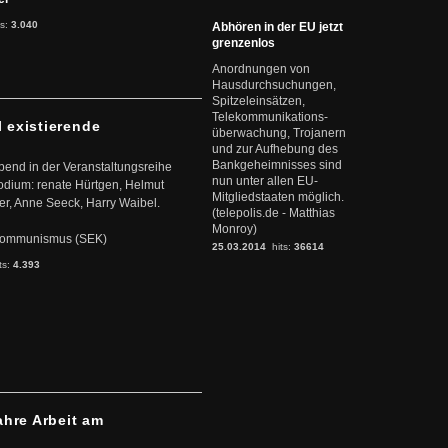
ts:
3.040
Abhören in der EU jetzt
grenzenlos
Anordnungen von
Hausdurchsuchungen,
Spitzeleinsätzen,
Telekommunikations-
l existierende
überwachung, Trojanern
und zur Aufhebung des
Bankgeheimnisses sind
abend in der Veranstaltungsreihe
nun unter allen EU-
dium: renate Hürtgen, Helmut
Mitgliedstaaten möglich.
er, Anne Seeck, Harry Waibel.
(telepolis.de - Matthias
Monroy)
s Kommunismus (SEK)
25.03.2014
hits:
36614
ts:
4.393
ahre Arbeit am