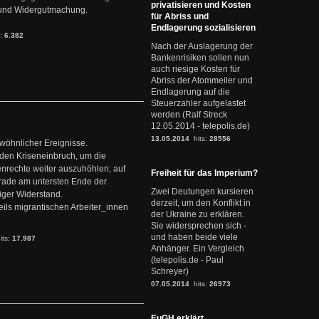
privatisieren und Kosten
it und Widergutmachung.
für Abriss und
Endlagerung sozialisieren
s:
6.382
Nach der Auslagerung der
Bankenrisiken sollen nun
auch riesige Kosten für
Abriss der Atommeiler und
Endlagerung auf die
Steuerzahler aufgelastet
werden (Ralf Streck
12.05.2014 - telepolis.de)
13.05.2014
hits:
28556
ewöhnlicher Ereignisse.
den Kriseneinbruch, um die
nrechte weiter auszuhöhlen; auf
Freiheit für das Imperium?
erade am untersten Ende der
Zwei Deutungen kursieren
iger Widerstand.
derzeit, um den Konflikt in
ils migrantischen Arbeiter_innen
der Ukraine zu erklären.
Sie widersprechen sich -
und haben beide viele
its:
17.987
Anhänger. Ein Vergleich
(telepolis.de - Paul
Schreyer)
07.05.2014
hits:
26973
EuGH erklärt