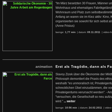
"Im März besetzten 30 Frauen, Männer un
Wohnhaus und ehemaliges Fabrikgelände
Wohnraum und Platz zum selbstbestimmt
Anfang an waren sie im Kiez aktiv: Kino,
organisierten sie sowohl für sich selbst al
(Anne Frisius)
laenge:
1,77 min
| datum:
09.11.2011
|
video-h
animation
Erst als Tragödie, dann als F
Slavoy Zizek über die Ökonomie der Mildt
Philosoph demontiert die Praxis des ethi
weshalb "es unmoralisch ist, Privateige
schrecklichen Übel einzudämmen, die von 
Privateigentums verursacht werden". - An
"versuchen, die Gesellschaft so neu auf
wird."
... weiter
laenge:
10:56 min
| datum:
24.02.2011
|
video-