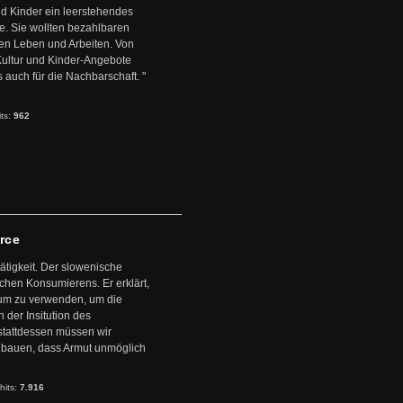
d Kinder ein leerstehendes
. Sie wollten bezahlbaren
en Leben und Arbeiten. Von
 Kultur und Kinder-Angebote
s auch für die Nachbarschaft. "
its:
962
arce
ätigkeit. Der slowenische
schen Konsumierens. Er erklärt,
ntum zu verwenden, um die
der Insitution des
stattdessen müssen wir
zubauen, dass Armut unmöglich
hits:
7.916