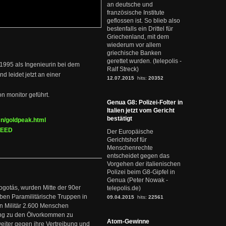
an deutsche und
französische Institute
geflossen ist. So blieb also
bestenfalls ein Drittel für
Griechenland, mit dem
wiederum vor allem
griechische Banken
gerettet wurden. (telepolis -
 1995 als Ingenieurin bei dem
Ralf Streck)
d leidet jetzt an einer
12.07.2015
hits:
20352
n monitor geführt.
Genua G8: Polizei-Folter in
Italien jetzt vom Gericht
bestätigt
/cn/goldpeak.html
-WEED
Der Europäische
Gerichtshof für
Menschenrechte
entscheidet gegen das
Vorgehen der italienischen
Polizei beim G8-Gipfel in
Genua (Peter Nowak -
ogotás, wurden Mitte der 90er
telepolis.de)
en Paramilitärische Truppen in
09.04.2015
hits:
22561
 Militär 2.600 Menschen
ng zu den Ölvorkommen zu
Atom-Gewinne
weiter gegen ihre Vertreibung und