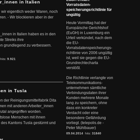
r_innen in Italien
Vorratsdaten-
speicherungsrichtlinie für
 wir eigentlich weder Waren, noch
ungültig
en. - Wir blockieren aber in der
Heute Vormittag hat der
Europäische Gerichtshof
(EuGH) in Luxemburg ein
r_innen in Italien haben es in den
Urteil verkündet, nach dem
te Streiks ihre
die EU-
n grundlegend zu verbessern.
Vorratsdatenspeicherungs-
richtlinie von 2006 ungültig
ist, weil sie gegen die EU-
-hits:
9.921
Grundrechtecharta
verstößt.
Die Richtlinie verlangte von
Telekommunikations-
unternehmen sämtliche
nen in Tusla
Verbindungsdaten ihrer
Kunden mehrere Monate
en der Reinigungsmittelfabrik Dita
lang zu speichern, ohne
mmen mit anderen Arbeiter_innen
dass ein konkreter
rutal angegriffen worden.
Verdacht oder eine
eitslose Menschen mit ihnen
besondere Gefährdung
 des Kantons Tusla gestürmt und
vorliegt. (telepolis.de -
Peter Mühlbauer)
09.04.2014
hits:
31840
ter