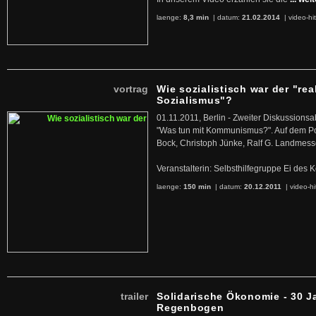
laenge:
8,3 min
| datum:
21.02.2014
|
video-hi
vortrag
Wie sozialistisch war der "rea
Sozialismus"?
01.11.2011, Berlin - Zweiter Diskussions
"Was tun mit Kommunismus?". Auf dem Po
Bock, Christoph Jünke, Ralf G. Landmess
Veranstalterin: Selbsthilfegruppe Ei de
laenge:
150 min
| datum:
20.12.2011
|
video-hi
trailer
Solidarische Ökonomie - 30 J
Regenbogen