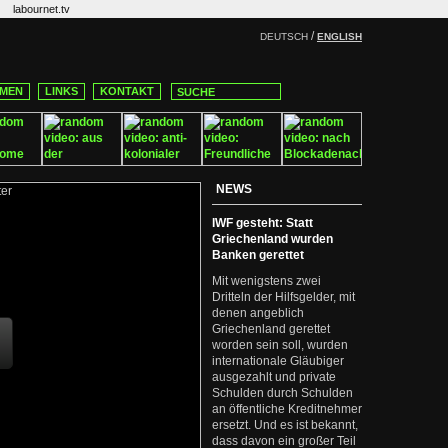
labournet.tv
/
DEUTSCH
ENGLISH
MEN
LINKS
KONTAKT
NEWS
IWF gesteht: Statt
Griechenland wurden
Banken gerettet
Mit wenigstens zwei
Dritteln der Hilfsgelder, mit
denen angeblich
Griechenland gerettet
worden sein soll, wurden
internationale Gläubiger
ausgezahlt und private
Schulden durch Schulden
an öffentliche Kreditnehmer
ersetzt. Und es ist bekannt,
dass davon ein großer Teil