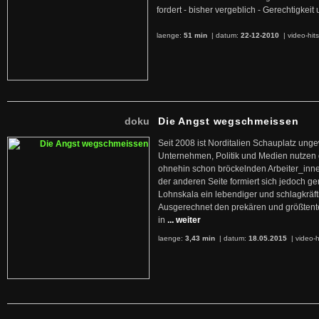
fordert - bisher vergeblich - Gerechtigke
laenge:
51 min
| datum:
22-12-2010
|
video-hit
doku
Die Angst wegschmeissen
Seit 2008 ist Norditalien Schauplatz ung
Unternehmen, Politik und Medien nutzen 
ohnehin schon bröckelnden Arbeiter_inne
der anderen Seite formiert sich jedoch g
Lohnskala ein lebendiger und schlagkräft
Ausgerechnet den prekären und größtente
in
... weiter
laenge:
3,43 min
| datum:
18.05.2015
|
video-h