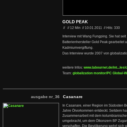
GOLD PEAK
//
//
12 Min
//
10.01.2011
//
Hits: 330
Interview mit Wang Fungping. Sie hat seit
Batterienhersteller Gold Peak gearbeitet un
Kadmiumvergiftung.
Das Interview wurde 2007 von globalizatio
weitere Infos:
www.labournet.de/int...les
Team:
globalization monitor/PC Global
ausgabe nr_36
Casanare
In Casanare, einer Region im Südosten B
Jahre Ölvorkommen entdeckt. Seitdem hab
Zusammenarbeit mit dem kolumbianischen
umgebracht, um dem Ölkonzern BP Zuga
verschaffen. Die Bevölkerung wehrt sich 