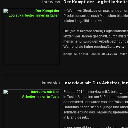
interview
Der Kampf der Logistikarbeite
>>Wenn wir Streikposten machen, dürften
Produktionsmittel noch Menschen blockier
totalen Illegalität alles.<<
Die (meist migrantischen) Logistikarbeite
letzten vier Jahren geschafft, durch militan
menschenunwürdigen Arbeitsbedingunge
Während sie früher regelmäßig
... weiter
laenge:
61,77 min
| datum:
10.04.2014
|
video
kurzdoku
Interview mit Dita Arbeiter_in
Februar 2014 - Interview mit Arbeiter_inn
in Tusla. Sie hatten am 5. Februar zusa
demonstriert und waren von der Polizei b
Daraufhin hatten sich v.a. junge und arb
solidarisiert und das Regierungsgebäude
in Brand gesetzt.
In unserem Video erzählen sie die
... wei