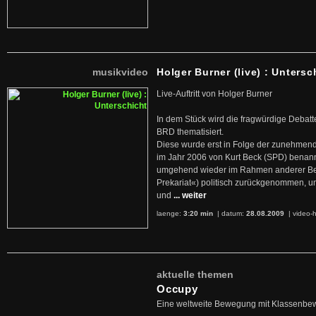
musikvideo
Holger Burner (live) : Untersc
Live-Auftritt von Holger Burner
In dem Stück wird die fragwürdige Debatt
BRD thematisiert.
Diese wurde erst in Folge der zunehmen
im Jahr 2006 von Kurt Beck (SPD) benan
umgehend wieder im Rahmen anderer Beg
Prekariat«) politisch zurückgenommen, 
und
... weiter
laenge:
3:20 min
| datum:
28.08.2009
|
video-h
aktuelle themen
Occupy
Eine weltweite Bewegung mit Klassenbe