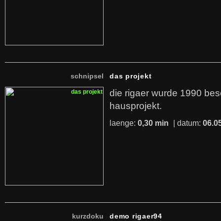
schnipsel
das projekt
die rigaer wurde 1990 bese
hausprojekt.
laenge:
0,30 min
| datum:
06.0
kurzdoku
demo rigaer94