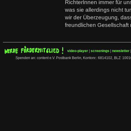
RichterInnen immer für u
was sie allerdings nicht tu
wir der Überzeugung, dass
freundlichen Gesellschaft 
video-player
|
screenings
|
newsletter
Spenden an: content e.V. Postbank Berlin, Kontonr.: 6814102, BLZ:
kanalB trashfilmdatenbank videomagazin trash kurzfilme musi
wettbewerb widerstand streaming kanal-b kanal-B canalb canal