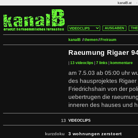
·
kanalB.at
AUSGABEN
THE
kanalB
/
themen
/
Freiraum
Raeumung Rigaer 9
|
13 videoclips
|
7 links
|
kommentare
am 7.5.03 ab 05:00 uhr 
des hausprojektes Rigaer s
Friedrichshain von der pol
uebertrugen die raeumung
inneren des hauses und hi
13
VIDEOCLIPS
kurzdoku
3 wohnungen zerstoert