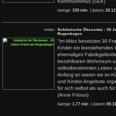
Kommunismus (SEK)
laenge:
150 min
| datum:
20.12
trailer
Solidarische Ökonomie - 30 J
Regenbogen
"Im März besetzten 30 Fr
Kinder ein leerstehende
ehemaliges Fabrikgelände.
bezahlbaren Wohnraum u
selbstbestimmten Leben u
Anfang an waren sie im Kie
und Kinder-Angebote organ
für sich selbst als auch fü
(Anne Frisius)
laenge:
1,77 min
| datum:
09.1