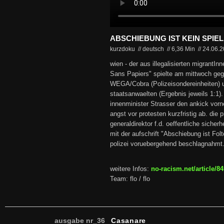
ABSCHIEBUNG IST KEIN SPIEL
kurzdoku // deutsch
//
6,36 Min
//
24.06.
wien - der aus illegalisierten migrantI
Sans Papiers" spielte am mittwoch ge
WEGA/Cobra (Polizeisondereinheiten) u
staatsanwaelten (Ergebnis jeweils 1:1). 
innenminister Strasser den ankick vor
angst vor protesten kurzfristig ab. die p
generaldirektor f.d. oeffentliche sicher
mit der aufschrift "Abschiebung ist Fol
polizei voruebergehend beschlagnahmt
weitere Infos:
no-racism.net/article/84
Team: flo / flo
ausgabe nr_36
Casanare