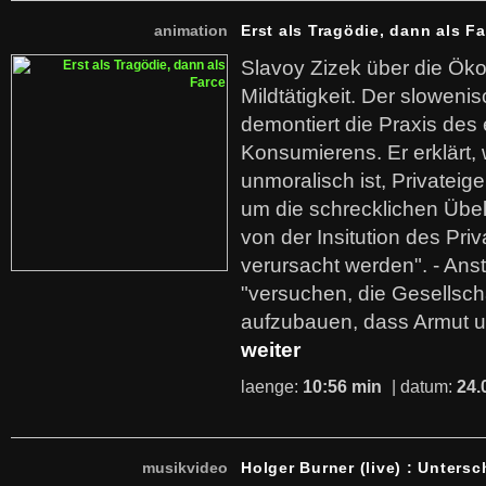
animation
Erst als Tragödie, dann als F
Slavoy Zizek über die Ök
Mildtätigkeit. Der sloweni
demontiert die Praxis des
Konsumierens. Er erklärt,
unmoralisch ist, Privatei
um die schrecklichen Übe
von der Insitution des Pri
verursacht werden". - Ans
"versuchen, die Gesellsch
aufzubauen, dass Armut u
weiter
laenge:
10:56 min
| datum:
24.
musikvideo
Holger Burner (live) : Untersc