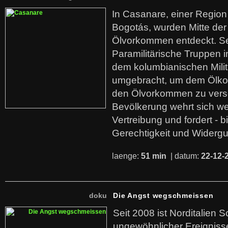
In Casanare, einer Regio
Bogotás, wurden Mitte der
Ölvorkommen entdeckt. S
Paramilitärische Truppen 
dem kolumbianischen Mili
umgebracht, um dem Ölko
den Ölvorkommen zu versc
Bevölkerung wehrt sich we
Vertreibung und fordert - b
Gerechtigkeit und Widerg
laenge:
51 min
| datum:
22-12-
doku
Die Angst wegschmeissen
Seit 2008 ist Norditalien 
ungewöhnlicher Ereigniss