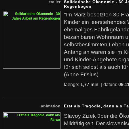
trailer
Solidarische Ökonomie - 30 J
Regenbogen
"Im März besetzten 30 Fr
Kinder ein leerstehende
ehemaliges Fabrikgelände.
bezahlbaren Wohnraum u
selbstbestimmten Leben u
Anfang an waren sie im Kie
und Kinder-Angebote organ
für sich selbst als auch fü
(Anne Frisius)
laenge:
1,77 min
| datum:
09.1
animation
Erst als Tragödie, dann als F
Slavoy Zizek über die Ök
Mildtätigkeit. Der sloweni