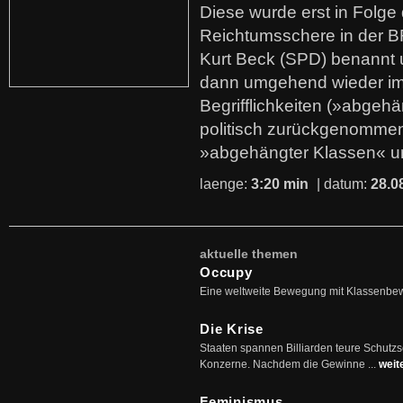
Diese wurde erst in Folg
Reichtumsschere in der B
Kurt Beck (SPD) benannt
dann umgehend wieder i
Begrifflichkeiten (»abgehä
politisch zurückgenommen
»abgehängter Klassen« u
laenge:
3:20 min
| datum:
28.0
aktuelle themen
Occupy
Eine weltweite Bewegung mit Klassenbe
Die Krise
Staaten spannen Billiarden teure Schutz
Konzerne. Nachdem die Gewinne ...
weit
Feminismus