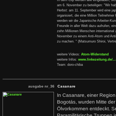
In dem Clip werden alle eingeladen, si
am 6. November zu beteiligen: "Wir ha
Herbst: am 11. September wird eine j
organisiert, die eine Million Teilnehme
werden wir die Japanische Arbeiter-Ku
Freunde in aller Welt dazu aufrufen, ein
zehn Millionen Menschen international 
November zu einem Anti-Atom und Anti-
zu machen. " (Matsumuro Shiroi, Vertr
weitere Videos:
Atom-Widerstand
weitere Infos:
www.linkezeitung.de/.
Team: doro-chiba
ausgabe nr_36
Casanare
In Casanare, einer Regio
Bogotás, wurden Mitte der
Ölvorkommen entdeckt. S
Paramilitärische Truppen 