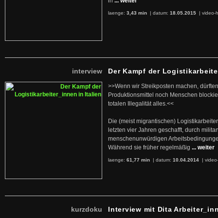
in
... weiter
laenge:
3,43 min
| datum:
18.05.2015
|
video-h
interview
Der Kampf der Logistikarbeite
>>Wenn wir Streikposten machen, dürften
Produktionsmittel noch Menschen blockier
totalen Illegalität alles.<<
Die (meist migrantischen) Logistikarbeite
letzten vier Jahren geschafft, durch militan
menschenunwürdigen Arbeitsbedingunge
Während sie früher regelmäßig
... weiter
laenge:
61,77 min
| datum:
10.04.2014
|
video
kurzdoku
Interview mit Dita Arbeiter_in