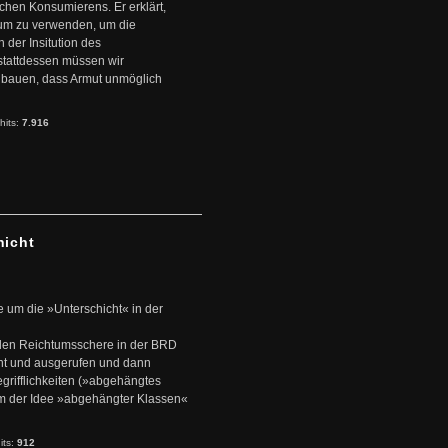
schen Konsumierens. Er erklärt,
ntum zu verwenden, um die
der Insitution des
stattdessen müssen wir
zubauen, dass Armut unmöglich
hits:
7.916
hicht
e um die »Unterschicht« in der
den Reichtumsschere in der BRD
nt und ausgerufen und dann
rifflichkeiten (»abgehängtes
um der Idee »abgehängter Klassen«
its:
912