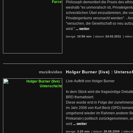
Philosoph demontiert die Praxis des ethi
weshalb "es unmoralisch ist, Privateige
schrecklichen Übel einzudämmen, die von 
Privateigentums verursacht werden". - An
"versuchen, die Gesellschaft so neu auf
wird."
... weiter
laenge:
10:56 min
| datum:
24.02.2011
|
video-
musikvideo
Holger Burner (live) : Untersc
Live-Auftritt von Holger Burner
In dem Stück wird die fragwürdige Debatt
BRD thematisiert.
Diese wurde erst in Folge der zunehmen
im Jahr 2006 von Kurt Beck (SPD) benan
umgehend wieder im Rahmen anderer Beg
Prekariat«) politisch zurückgenommen, 
und
... weiter
laenge:
3:20 min
| datum:
28.08.2009
|
video-h