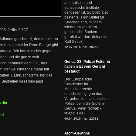
an deutsche und
französische Institute
geflossen ist. So blieb also
bestenfalls ein Drittel für
Griechenland, mit dem
wiederum vor allem
2003
//
Hits: 6.627
griechische Banken
gerettet wurden. (telepolis -
zistInnen geschuetzt, demonstrieren
Ralf Streck)
zentrum. anmelder Rene Betage gibt
12.07.2015
hits:
20352
artext: "ich haette nichts gegen
chen und die ganze welt
Genua G8: Polizei-Folter in
emoteilnehmerin dem ZDF, das
Italien jetzt vom Gericht
t". der weisshaarige mann mit
bestätigt
Rainer J. Link, schatzmeister des
Der Europäische
s Bestreiten des Holocaust
Gerichtshof für
Menschenrechte
entscheidet gegen das
Vorgehen der italienischen
erlin
Polizei beim G8-Gipfel in
Genua (Peter Nowak -
telepolis.de)
ml
09.04.2015
hits:
22561
Atom-Gewinne