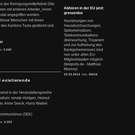
en der Reinigungsmittelfabrik Dita
Abhören in der EU jetzt
mmen mit anderen Arbeiter_innen
grenzenlos
rutal angegriffen worden.
eitslose Menschen mit ihnen
Anordnungen von
 des Kantons Tusla gestürmt und
Hausdurchsuchungen,
Spitzeleinsätzen,
Telekommunikations-
überwachung, Trojanern
ter
und zur Aufhebung des
Bankgeheimnisses sind
ts:
3.040
nun unter allen EU-
Mitgliedstaaten möglich.
(telepolis.de - Matthias
Monroy)
25.03.2014
hits:
36616
l existierende
abend in der Veranstaltungsreihe
dium: renate Hürtgen, Helmut
er, Anne Seeck, Harry Waibel.
s Kommunismus (SEK)
ts:
4.393