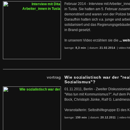
Februar 2014 - Interview mit Arbeiter_inn
in Tusla. Sie hatten am 5. Februar zusa
demonstriert und waren von der Polizei b
Daraufhin hatten sich v.a. junge und arb
solidarisiert und das Regierungsgebäude
in Brand gesetzt.
In unserem Video erzählen sie die
... wei
laenge:
8,3 min
| datum:
21.02.2014
|
video-hi
vortrag
Wie sozialistisch war der "rea
Sozialismus"?
01.11.2011, Berlin - Zweiter Diskussions
"Was tun mit Kommunismus?". Auf dem Po
Bock, Christoph Jünke, Ralf G. Landmess
Veranstalterin: Selbsthilfegruppe Ei de
laenge:
150 min
| datum:
20.12.2011
|
video-hi