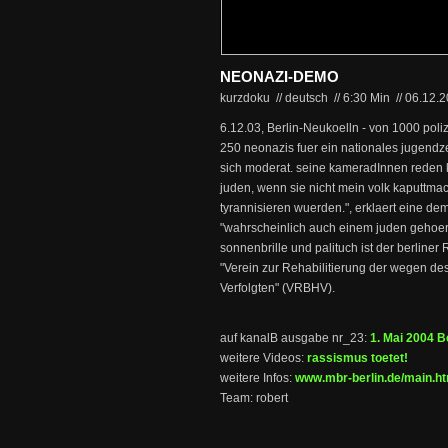
NEONAZI-DEMO
kurzdoku // deutsch
//
6:30 Min
//
06.12.
6.12.03, Berlin-Neukoelln - von 1000 poli
250 neonazis fuer ein nationales jugend
sich moderat. seine kameradInnen reden kl
juden, wenn sie nicht mein volk kaputtma
tyrannisieren wuerden.", erklaert eine d
"wahrscheinlich auch einem juden gehoer
sonnenbrille und palituch ist der berliner 
"Verein zur Rehabilitierung der wegen de
Verfolgten" (VRBHV).
auf kanalB ausgabe nr_23:
1. Mai 2004 B
weitere Videos:
rassismus toetet!
weitere Infos:
www.mbr-berlin.de/main.ht
Team: robert