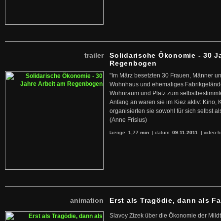
trailer
Solidarische Ökonomie - 30 J
Regenbogen
"Im März besetzten 30 Frauen, Männer un
Wohnhaus und ehemaliges Fabrikgelände
Wohnraum und Platz zum selbstbestimmt
Anfang an waren sie im Kiez aktiv: Kino,
organisierten sie sowohl für sich selbst al
(Anne Frisius)
laenge:
1,77 min
| datum:
09.11.2011
|
video-h
animation
Erst als Tragödie, dann als F
Slavoy Zizek über die Ökonomie der Mildt