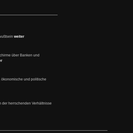
wußtsein
weiter
schirme über Banken und
er
, ökonomische und politische
en der herrschenden Verhältnisse