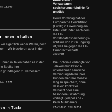
Vorratsdaten-
its:
18.000
speicherungsrichtlinie für
ungültig
Heute Vormittag hat der
Europäische Gerichtshof
(EuGH) in Luxemburg ein
Urteil verkündet, nach dem
die EU-
r_innen in Italien
Vorratsdatenspeicherungs-
richtlinie von 2006 ungültig
 wir eigentlich weder Waren, noch
ist, weil sie gegen die EU-
en. - Wir blockieren aber in der
Grundrechtecharta
verstößt.
r_innen in Italien haben es in den
Die Richtlinie verlangte von
Telekommunikations-
te Streiks ihre
unternehmen sämtliche
n grundlegend zu verbessern.
Verbindungsdaten ihrer
Kunden mehrere Monate
lang zu speichern, ohne
-hits:
9.921
dass ein konkreter
Verdacht oder eine
besondere Gefährdung
vorliegt. (telepolis.de -
Peter Mühlbauer)
09.04.2014
hits:
31842
nen in Tusla