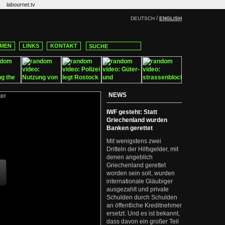
labournet.tv
/
DEUTSCH
ENGLISH
MEN
LINKS
KONTAKT
NEWS
IWF gesteht: Statt
Griechenland wurden
Banken gerettet
Mit wenigstens zwei
Dritteln der Hilfsgelder, mit
denen angeblich
Griechenland gerettet
worden sein soll, wurden
internationale Gläubiger
ausgezahlt und private
Schulden durch Schulden
an öffentliche Kreditnehmer
ersetzt. Und es ist bekannt,
dass davon ein großer Teil