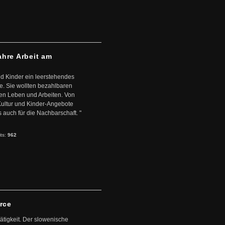
ahre Arbeit am
d Kinder ein leerstehendes
. Sie wollten bezahlbaren
en Leben und Arbeiten. Von
 Kultur und Kinder-Angebote
s auch für die Nachbarschaft. "
its:
962
arce
ätigkeit. Der slowenische