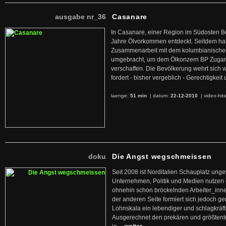
ausgabe nr_36
Casanare
In Casanare, einer Region im Südosten B
Jahre Ölvorkommen entdeckt. Seitdem hab
Zusammenarbeit mit dem kolumbianischen
umgebracht, um dem Ölkonzern BP Zuga
verschaffen. Die Bevölkerung wehrt sich 
fordert - bisher vergeblich - Gerechtigke
laenge:
51 min
| datum:
22-12-2010
|
video-hit
doku
Die Angst wegschmeissen
Seit 2008 ist Norditalien Schauplatz ung
Unternehmen, Politik und Medien nutzen 
ohnehin schon bröckelnden Arbeiter_inne
der anderen Seite formiert sich jedoch g
Lohnskala ein lebendiger und schlagkräft
Ausgerechnet den prekären und größtente