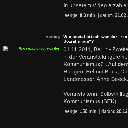
In unserem Video erzählen
laenge:
8,3 min
| datum:
21.02
vortrag
Wie sozialistisch war der "rea
Sozialismus"?
01.11.2011, Berlin - Zwei
in der Veranstaltungsreihe
Kommunismus?". Auf dem
Hürtgen, Helmut Bock, Chr
Landmesser, Anne Seeck, 
Veranstalterin: Selbsthilf
Kommunismus (SEK)
laenge:
150 min
| datum:
20.12