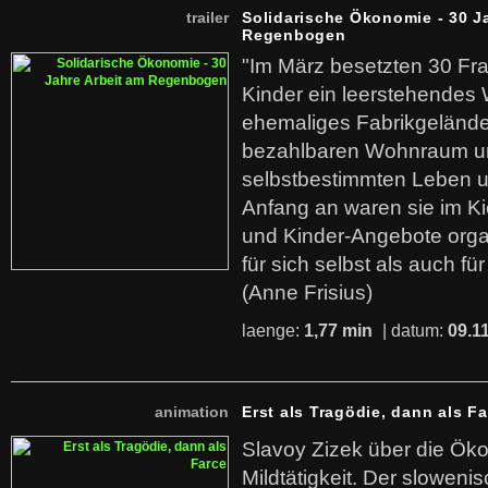
trailer
Solidarische Ökonomie - 30 J
Regenbogen
"Im März besetzten 30 Fr
Kinder ein leerstehende
ehemaliges Fabrikgelände.
bezahlbaren Wohnraum u
selbstbestimmten Leben u
Anfang an waren sie im Kie
und Kinder-Angebote organ
für sich selbst als auch fü
(Anne Frisius)
laenge:
1,77 min
| datum:
09.1
animation
Erst als Tragödie, dann als F
Slavoy Zizek über die Ök
Mildtätigkeit. Der sloweni