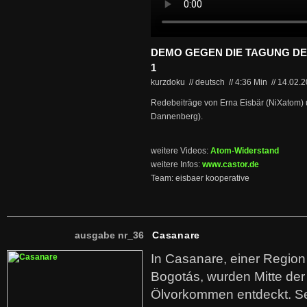
DEMO GEGEN DIE TAGUNG DE
1
kurzdoku // deutsch
//
4:36 Min
//
14.02.
Redebeiträge von Erna Eisbär (NiXatom) 
Dannenberg).
weitere Videos:
Atom-Widerstand
weitere Infos:
www.castor.de
Team: eisbaer kooperative
ausgabe nr_36
Casanare
In Casanare, einer Regio
Bogotás, wurden Mitte der
Ölvorkommen entdeckt. S