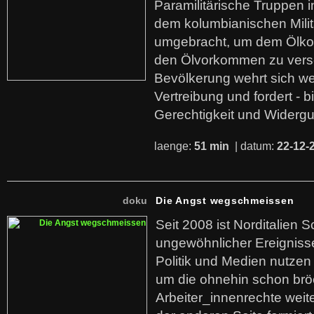
Paramilitärische Truppen 
dem kolumbianischen Mili
umgebracht, um dem Ölko
den Ölvorkommen zu versc
Bevölkerung wehrt sich we
Vertreibung und fordert - b
Gerechtigkeit und Widerg
laenge:
51 min
| datum:
22-12-
doku
Die Angst wegschmeissen
Seit 2008 ist Norditalien 
ungewöhnlicher Ereigniss
Politik und Medien nutzen
um die ohnehin schon br
Arbeiter_innenrechte weit