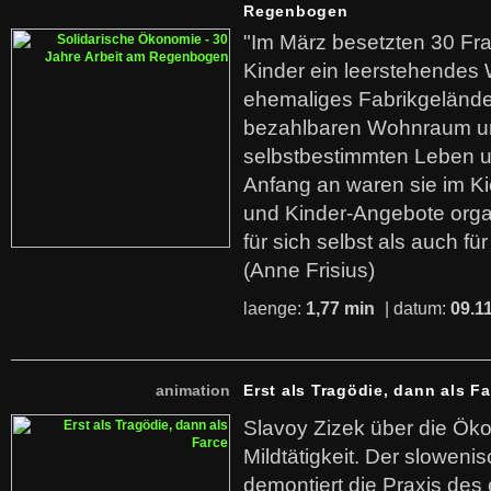
Regenbogen
"Im März besetzten 30 Fr
Kinder ein leerstehende
ehemaliges Fabrikgelände.
bezahlbaren Wohnraum u
selbstbestimmten Leben u
Anfang an waren sie im Kie
und Kinder-Angebote organ
für sich selbst als auch fü
(Anne Frisius)
laenge:
1,77 min
| datum:
09.1
animation
Erst als Tragödie, dann als F
Slavoy Zizek über die Ök
Mildtätigkeit. Der sloweni
demontiert die Praxis des