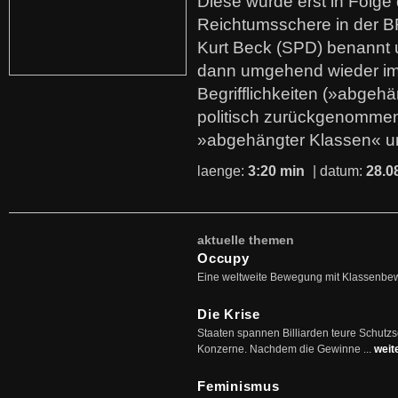
Diese wurde erst in Folg
Reichtumsschere in der B
Kurt Beck (SPD) benannt
dann umgehend wieder i
Begrifflichkeiten (»abgehä
politisch zurückgenommen
»abgehängter Klassen« u
laenge:
3:20 min
| datum:
28.0
aktuelle themen
Occupy
Eine weltweite Bewegung mit Klassenbe
Die Krise
Staaten spannen Billiarden teure Schutz
Konzerne. Nachdem die Gewinne ...
weit
Feminismus