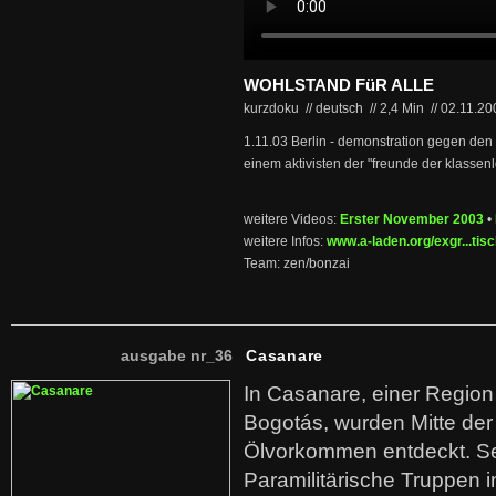
WOHLSTAND FüR ALLE
kurzdoku // deutsch
//
2,4 Min
//
02.11.2
1.11.03 Berlin - demonstration gegen den 
einem aktivisten der "freunde der klassenl
weitere Videos:
Erster November 2003
•
weitere Infos:
www.a-laden.org/exgr...tisch
Team: zen/bonzai
ausgabe nr_36
Casanare
In Casanare, einer Regio
Bogotás, wurden Mitte der
Ölvorkommen entdeckt. S
Paramilitärische Truppen 