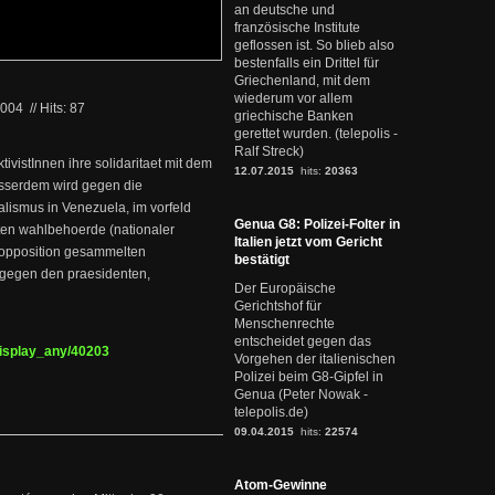
an deutsche und
französische Institute
geflossen ist. So blieb also
bestenfalls ein Drittel für
Griechenland, mit dem
wiederum vor allem
2004
//
Hits: 87
griechische Banken
gerettet wurden. (telepolis -
Ralf Streck)
ivistInnen ihre solidaritaet mit dem
12.07.2015
hits:
20363
usserdem wird gegen die
ismus in Venezuela, im vorfeld
Genua G8: Polizei-Folter in
ten wahlbehoerde (nationaler
Italien jetzt vom Gericht
r opposition gesammelten
bestätigt
 gegen den praesidenten,
Der Europäische
Gerichtshof für
Menschenrechte
entscheidet gegen das
display_any/40203
Vorgehen der italienischen
Polizei beim G8-Gipfel in
Genua (Peter Nowak -
telepolis.de)
09.04.2015
hits:
22574
Atom-Gewinne