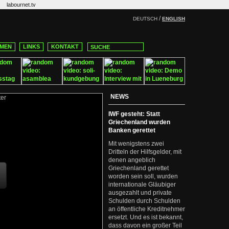
labournet.tv
/
DEUTSCH
ENGLISH
MEN
LINKS
KONTAKT
NEWS
IWF gesteht: Statt
Griechenland wurden
Banken gerettet
Mit wenigstens zwei
Dritteln der Hilfsgelder, mit
denen angeblich
Griechenland gerettet
worden sein soll, wurden
internationale Gläubiger
ausgezahlt und private
Schulden durch Schulden
an öffentliche Kreditnehmer
ersetzt. Und es ist bekannt,
dass davon ein großer Teil