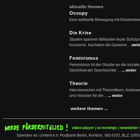
aktuelle themen
Occupy
Eine weltweite Bewegung mit Klassenbe
Die Krise
Staaten spannen Billiarden teure Schutz
Konzerne. Nachdem die Gewinne ...
weit
Feminismus
Feminismus ist der Glaube an die soziale
Gleichheit der Geschlechter. ...
... weiter
Theorie
Interviewserien mit Theoretikern, Analys
und Visionen für die ...
... weiter
weitere themen ...
video-player
|
screenings
|
newsletter
Spenden an: content e.V. Postbank Berlin, Kontonr.: 6814102, BLZ: