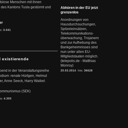
eitslose Menschen mit ihnen
 des Kantons Tusla gestürmt und
Abhören in der EU jetzt
grenzenlos
Anordnungen von
ter
Hausdurchsuchungen,
Spitzeleinsätzen,
ts:
3.041
Telekommunikations-
überwachung, Trojanern
und zur Aufhebung des
Bankgeheimnisses sind
nun unter allen EU-
Mitgliedstaaten möglich.
l existierende
(telepolis.de - Matthias
Monroy)
abend in der Veranstaltungsreihe
25.03.2014
hits:
36628
dium: renate Hürtgen, Helmut
er, Anne Seeck, Harry Waibel.
s Kommunismus (SEK)
ts:
4.393