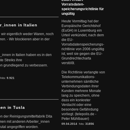
Vorratsdaten-
speicherungsrichtlinie für
ungültig
Heute Vormittag hat der
r_innen in Italien
Europäische Gerichtshof
(EuGH) in Luxemburg ein
 wir eigentlich weder Waren, noch
Urteil verkündet, nach dem
en. - Wir blockieren aber in der
die EU-
Vorratsdatenspeicherungs-
richtlinie von 2006 ungültig
ist, weil sie gegen die EU-
r_innen in Italien haben es in den
Grundrechtecharta
te Streiks ihre
verstößt.
n grundlegend zu verbessern.
Die Richtlinie verlangte von
Telekommunikations-
-hits:
9.921
unternehmen sämtliche
Verbindungsdaten ihrer
Kunden mehrere Monate
lang zu speichern, ohne
dass ein konkreter
Verdacht oder eine
nen in Tusla
besondere Gefährdung
vorliegt. (telepolis.de -
en der Reinigungsmittelfabrik Dita
Peter Mühlbauer)
mmen mit anderen Arbeiter_innen
09.04.2014
hits:
31856
rutal angegriffen worden.