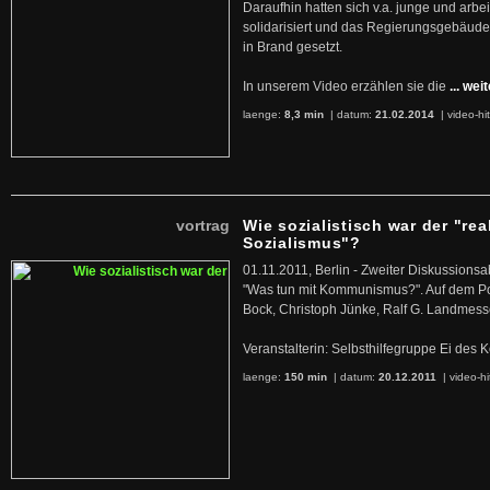
Daraufhin hatten sich v.a. junge und arb
solidarisiert und das Regierungsgebäude
in Brand gesetzt.
In unserem Video erzählen sie die
... wei
laenge:
8,3 min
| datum:
21.02.2014
|
video-hi
vortrag
Wie sozialistisch war der "rea
Sozialismus"?
01.11.2011, Berlin - Zweiter Diskussions
"Was tun mit Kommunismus?". Auf dem Po
Bock, Christoph Jünke, Ralf G. Landmess
Veranstalterin: Selbsthilfegruppe Ei de
laenge:
150 min
| datum:
20.12.2011
|
video-hi