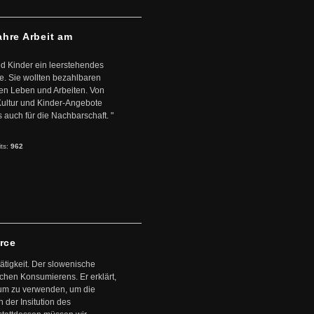
ahre Arbeit am
d Kinder ein leerstehendes
. Sie wollten bezahlbaren
en Leben und Arbeiten. Von
 Kultur und Kinder-Angebote
s auch für die Nachbarschaft. "
its:
962
arce
ätigkeit. Der slowenische
schen Konsumierens. Er erklärt,
ntum zu verwenden, um die
der Insitution des