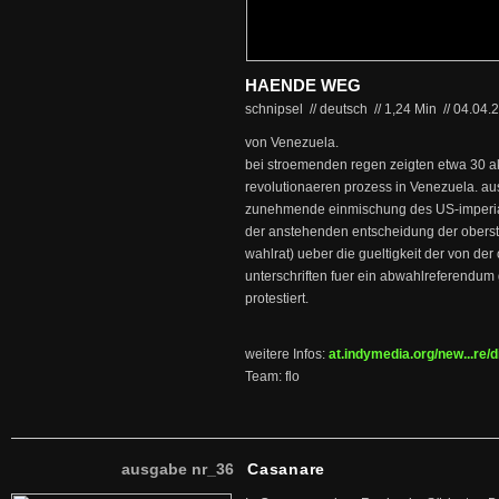
HAENDE WEG
schnipsel // deutsch
//
1,24 Min
//
04.04.
von Venezuela.
bei stroemenden regen zeigten etwa 30 akt
revolutionaeren prozess in Venezuela. a
zunehmende einmischung des US-imperial
der anstehenden entscheidung der obers
wahlrat) ueber die gueltigkeit der von de
unterschriften fuer ein abwahlreferendum
protestiert.
weitere Infos:
at.indymedia.org/new...re/
Team: flo
ausgabe nr_36
Casanare