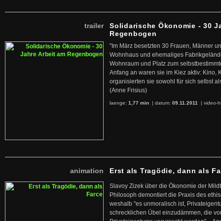
trailer
Solidarische Ökonomie - 30 J
Regenbogen
"Im März besetzten 30 Frauen, Männer un
Wohnhaus und ehemaliges Fabrikgelände
Wohnraum und Platz zum selbstbestimmt
Anfang an waren sie im Kiez aktiv: Kino,
organisierten sie sowohl für sich selbst al
(Anne Frisius)
laenge:
1,77 min
| datum:
09.11.2011
|
video-h
animation
Erst als Tragödie, dann als F
Slavoy Zizek über die Ökonomie der Mildt
Philosoph demontiert die Praxis des ethi
weshalb "es unmoralisch ist, Privateige
schrecklichen Übel einzudämmen, die von 