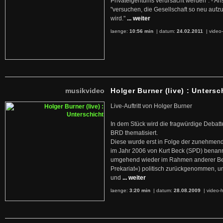
Privateigentums verursacht werden". - An
"versuchen, die Gesellschaft so neu auf
wird."
... weiter
laenge:
10:56 min
| datum:
24.02.2011
|
video-
musikvideo
Holger Burner (live) : Untersc
Live-Auftritt von Holger Burner
In dem Stück wird die fragwürdige Debatt
BRD thematisiert.
Diese wurde erst in Folge der zunehmen
im Jahr 2006 von Kurt Beck (SPD) benan
umgehend wieder im Rahmen anderer Beg
Prekariat«) politisch zurückgenommen, 
und
... weiter
laenge:
3:20 min
| datum:
28.08.2009
|
video-h