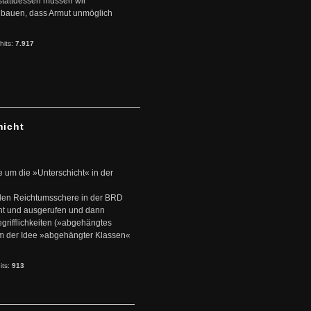
stattdessen müssen wir
zubauen, dass Armut unmöglich
hits:
7.917
hicht
e um die »Unterschicht« in der
den Reichtumsschere in der BRD
nt und ausgerufen und dann
rifflichkeiten (»abgehängtes
um der Idee »abgehängter Klassen«
its:
913