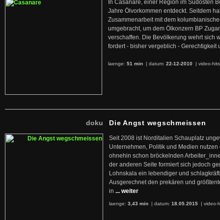
In Casanare, einer Region im Südosten B
Jahre Ölvorkommen entdeckt. Seitdem hab
Zusammenarbeit mit dem kolumbianischen
umgebracht, um dem Ölkonzern BP Zuga
verschaffen. Die Bevölkerung wehrt sich 
fordert - bisher vergeblich - Gerechtigke
laenge:
51 min
| datum:
22-12-2010
|
video-hit
doku
Die Angst wegschmeissen
Seit 2008 ist Norditalien Schauplatz ung
Unternehmen, Politik und Medien nutzen 
ohnehin schon bröckelnden Arbeiter_inne
der anderen Seite formiert sich jedoch g
Lohnskala ein lebendiger und schlagkräft
Ausgerechnet den prekären und größtente
in
... weiter
laenge:
3,43 min
| datum:
18.05.2015
|
video-h