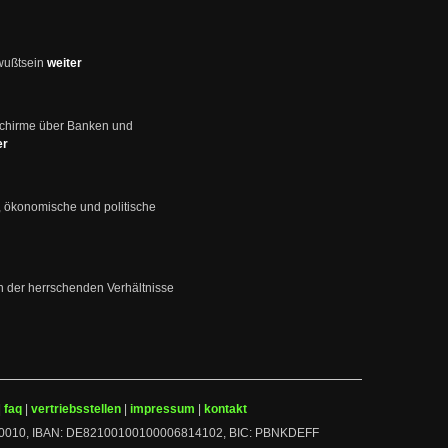
wußtsein
weiter
schirme über Banken und
er
, ökonomische und politische
en der herrschenden Verhältnisse
|
faq
|
vertriebsstellen
|
impressum
|
kontakt
 10010010, IBAN: DE82100100100006814102, BIC: PBNKDEFF