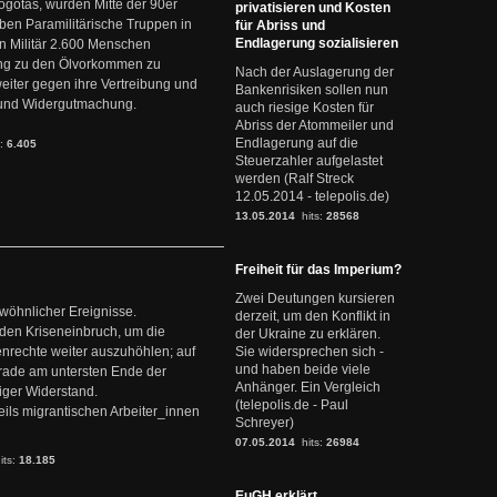
ogotás, wurden Mitte der 90er
privatisieren und Kosten
en Paramilitärische Truppen in
für Abriss und
Endlagerung sozialisieren
 Militär 2.600 Menschen
ng zu den Ölvorkommen zu
Nach der Auslagerung der
weiter gegen ihre Vertreibung und
Bankenrisiken sollen nun
it und Widergutmachung.
auch riesige Kosten für
Abriss der Atommeiler und
Endlagerung auf die
s:
6.405
Steuerzahler aufgelastet
werden (Ralf Streck
12.05.2014 - telepolis.de)
13.05.2014
hits:
28568
Freiheit für das Imperium?
Zwei Deutungen kursieren
ewöhnlicher Ereignisse.
derzeit, um den Konflikt in
den Kriseneinbruch, um die
der Ukraine zu erklären.
nrechte weiter auszuhöhlen; auf
Sie widersprechen sich -
und haben beide viele
erade am untersten Ende der
Anhänger. Ein Vergleich
iger Widerstand.
(telepolis.de - Paul
ils migrantischen Arbeiter_innen
Schreyer)
07.05.2014
hits:
26984
its:
18.185
EuGH erklärt