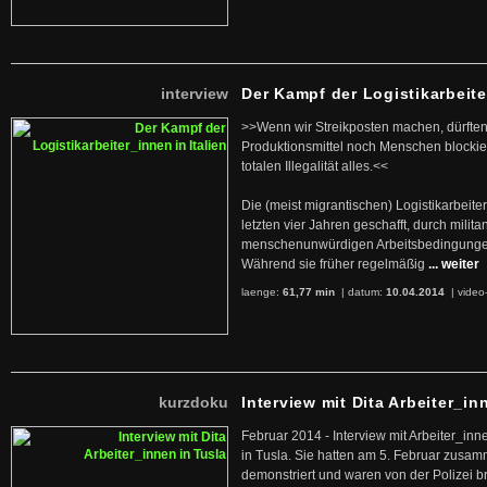
interview
Der Kampf der Logistikarbeite
>>Wenn wir Streikposten machen, dürften
Produktionsmittel noch Menschen blockier
totalen Illegalität alles.<<
Die (meist migrantischen) Logistikarbeite
letzten vier Jahren geschafft, durch militan
menschenunwürdigen Arbeitsbedingunge
Während sie früher regelmäßig
... weiter
laenge:
61,77 min
| datum:
10.04.2014
|
video
kurzdoku
Interview mit Dita Arbeiter_in
Februar 2014 - Interview mit Arbeiter_inn
in Tusla. Sie hatten am 5. Februar zusa
demonstriert und waren von der Polizei b