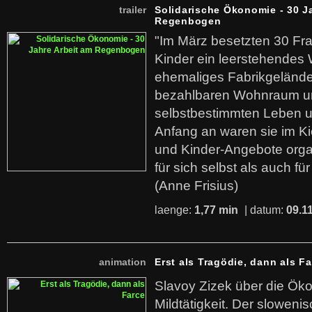
trailer
Solidarische Ökonomie - 30 J
Regenbogen
"Im März besetzten 30 Fr
Kinder ein leerstehende
ehemaliges Fabrikgelände.
bezahlbaren Wohnraum u
selbstbestimmten Leben u
Anfang an waren sie im Kie
und Kinder-Angebote organ
für sich selbst als auch fü
(Anne Frisius)
laenge:
1,77 min
| datum:
09.1
animation
Erst als Tragödie, dann als F
Slavoy Zizek über die Ök
Mildtätigkeit. Der sloweni