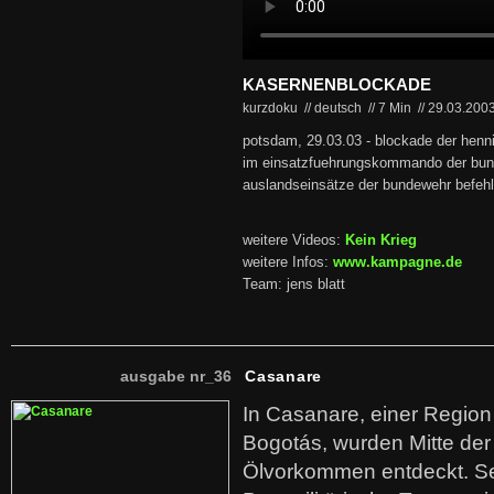
KASERNENBLOCKADE
kurzdoku // deutsch
//
7 Min
//
29.03.200
potsdam, 29.03.03 - blockade der henni
im einsatzfuehrungskommando der bun
auslandseinsätze der bundewehr befehli
weitere Videos:
Kein Krieg
weitere Infos:
www.kampagne.de
Team: jens blatt
ausgabe nr_36
Casanare
In Casanare, einer Regio
Bogotás, wurden Mitte der
Ölvorkommen entdeckt. S