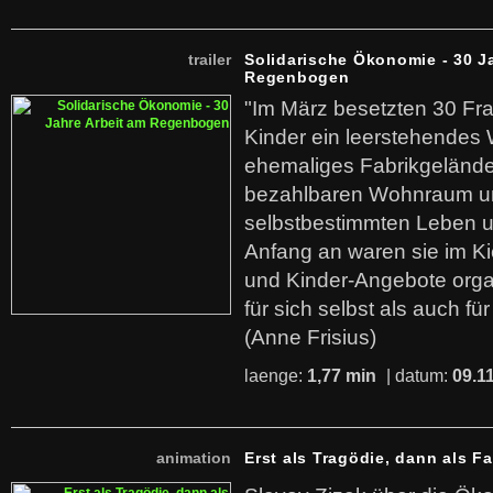
trailer
Solidarische Ökonomie - 30 J
Regenbogen
"Im März besetzten 30 Fr
Kinder ein leerstehende
ehemaliges Fabrikgelände.
bezahlbaren Wohnraum u
selbstbestimmten Leben u
Anfang an waren sie im Kie
und Kinder-Angebote organ
für sich selbst als auch fü
(Anne Frisius)
laenge:
1,77 min
| datum:
09.1
animation
Erst als Tragödie, dann als F