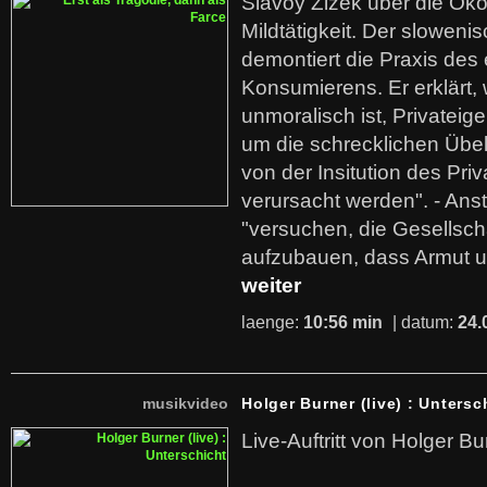
Slavoy Zizek über die Ök
Mildtätigkeit. Der sloweni
demontiert die Praxis des
Konsumierens. Er erklärt,
unmoralisch ist, Privatei
um die schrecklichen Übe
von der Insitution des Pri
verursacht werden". - Ans
"versuchen, die Gesellsch
aufzubauen, dass Armut u
weiter
laenge:
10:56 min
| datum:
24.
musikvideo
Holger Burner (live) : Untersc
Live-Auftritt von Holger Bu