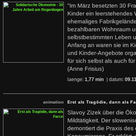
"Im März besetzten 30 Fr
Kinder ein leerstehende
ehemaliges Fabrikgelände.
bezahlbaren Wohnraum u
selbstbestimmten Leben u
Anfang an waren sie im Kie
und Kinder-Angebote organ
für sich selbst als auch fü
(Anne Frisius)
laenge:
1,77 min
| datum:
09.1
animation
Erst als Tragödie, dann als F
Slavoy Zizek über die Ök
Mildtätigkeit. Der sloweni
demontiert die Praxis des