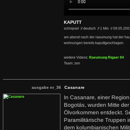
KAPUTT
schnipsel // deutsch
//
1 Min
//
09.05.20
am abend nach der raeumung hat der hau
wohnungen bereits kaputtgeschlagen.
weitere Videos:
Raeumung Rigaer 94
Team: zen
ausgabe nr_36
Casanare
In Casanare, einer Regio
Bogotás, wurden Mitte der
Ölvorkommen entdeckt. S
Paramilitärische Truppen 
dem kolumbianischen Mili