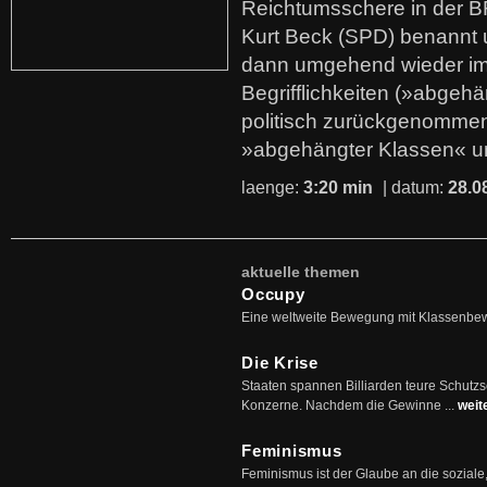
Reichtumsschere in der B
Kurt Beck (SPD) benannt
dann umgehend wieder i
Begrifflichkeiten (»abgehä
politisch zurückgenommen
»abgehängter Klassen« u
laenge:
3:20 min
| datum:
28.0
aktuelle themen
Occupy
Eine weltweite Bewegung mit Klassenbe
Die Krise
Staaten spannen Billiarden teure Schutz
Konzerne. Nachdem die Gewinne ...
weit
Feminismus
Feminismus ist der Glaube an die soziale