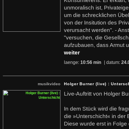
Konsumierens. Er erklärt,
unmoralisch ist, Privatei
um die schrecklichen Übe
von der Insitution des Pri
verursacht werden". - Ans
"versuchen, die Gesellsch
aufzubauen, dass Armut u
weiter
laenge:
10:56 min
| datum:
24.
musikvideo
Holger Burner (live) : Untersc
Live-Auftritt von Holger Bu
In dem Stück wird die fra
die »Unterschicht« in der 
Diese wurde erst in Folg