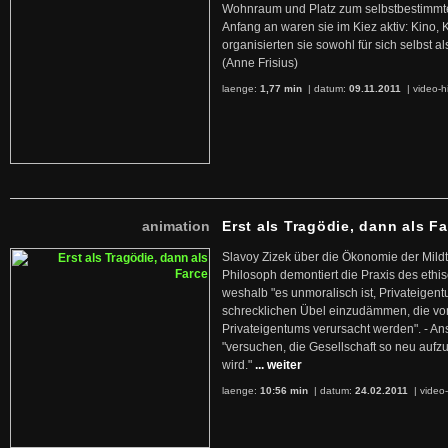
Wohnraum und Platz zum selbstbestimmt
Anfang an waren sie im Kiez aktiv: Kino,
organisierten sie sowohl für sich selbst al
(Anne Frisius)
laenge:
1,77 min
| datum:
09.11.2011
|
video-h
animation
Erst als Tragödie, dann als F
Slavoy Zizek über die Ökonomie der Mildt
Philosoph demontiert die Praxis des ethi
weshalb "es unmoralisch ist, Privateige
schrecklichen Übel einzudämmen, die von 
Privateigentums verursacht werden". - An
"versuchen, die Gesellschaft so neu auf
wird."
... weiter
laenge:
10:56 min
| datum:
24.02.2011
|
video-