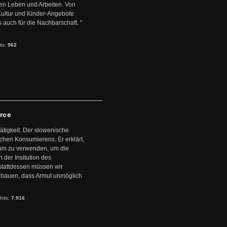
en Leben und Arbeiten. Von
 Kultur und Kinder-Angebote
s auch für die Nachbarschaft. "
its:
962
arce
ätigkeit. Der slowenische
schen Konsumierens. Er erklärt,
ntum zu verwenden, um die
der Insitution des
stattdessen müssen wir
zubauen, dass Armut unmöglich
hits:
7.916