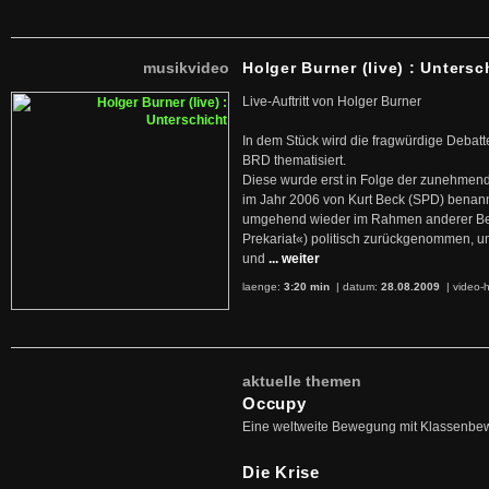
musikvideo
Holger Burner (live) : Untersc
Live-Auftritt von Holger Burner
In dem Stück wird die fragwürdige Debatt
BRD thematisiert.
Diese wurde erst in Folge der zunehmen
im Jahr 2006 von Kurt Beck (SPD) benan
umgehend wieder im Rahmen anderer Beg
Prekariat«) politisch zurückgenommen, 
und
... weiter
laenge:
3:20 min
| datum:
28.08.2009
|
video-h
aktuelle themen
Occupy
Eine weltweite Bewegung mit Klassenbe
Die Krise