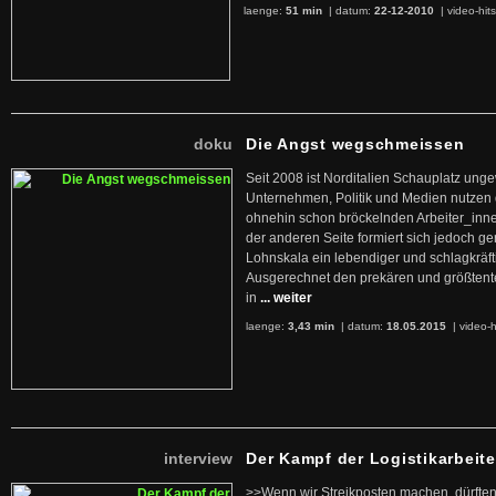
laenge:
51 min
| datum:
22-12-2010
|
video-hit
doku
Die Angst wegschmeissen
Seit 2008 ist Norditalien Schauplatz ung
Unternehmen, Politik und Medien nutzen 
ohnehin schon bröckelnden Arbeiter_inne
der anderen Seite formiert sich jedoch g
Lohnskala ein lebendiger und schlagkräft
Ausgerechnet den prekären und größtente
in
... weiter
laenge:
3,43 min
| datum:
18.05.2015
|
video-h
interview
Der Kampf der Logistikarbeite
>>Wenn wir Streikposten machen, dürften