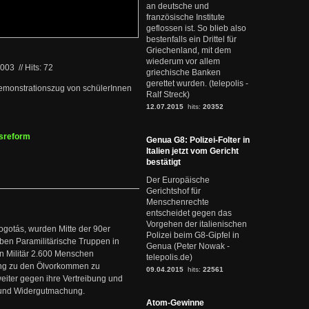
an deutsche und
französische Institute
geflossen ist. So blieb also
bestenfalls ein Drittel für
Griechenland, mit dem
wiederum vor allem
2003
//
Hits: 72
griechische Banken
gerettet wurden. (telepolis -
demonstrationszug von schülerInnen
Ralf Streck)
12.07.2015
hits:
20352
nsreform
Genua G8: Polizei-Folter in
Italien jetzt vom Gericht
bestätigt
Der Europäische
Gerichtshof für
Menschenrechte
entscheidet gegen das
Vorgehen der italienischen
ogotás, wurden Mitte der 90er
Polizei beim G8-Gipfel in
en Paramilitärische Truppen in
Genua (Peter Nowak -
 Militär 2.600 Menschen
telepolis.de)
ng zu den Ölvorkommen zu
09.04.2015
hits:
22561
weiter gegen ihre Vertreibung und
it und Widergutmachung.
Atom-Gewinne