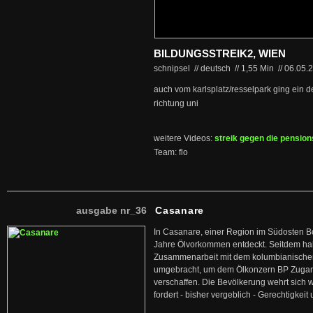
BILDUNGSSTREIK2, WIEN
schnipsel // deutsch
//
1,55 Min
//
06.05.
auch vom karlsplatz/resselpark ging ein 
richtung uni
weitere Videos:
streik gegen die pensio
Team: flo
ausgabe nr_36
Casanare
In Casanare, einer Region im Südosten B
Jahre Ölvorkommen entdeckt. Seitdem hab
Zusammenarbeit mit dem kolumbianischen
umgebracht, um dem Ölkonzern BP Zuga
verschaffen. Die Bevölkerung wehrt sich 
fordert - bisher vergeblich - Gerechtigke