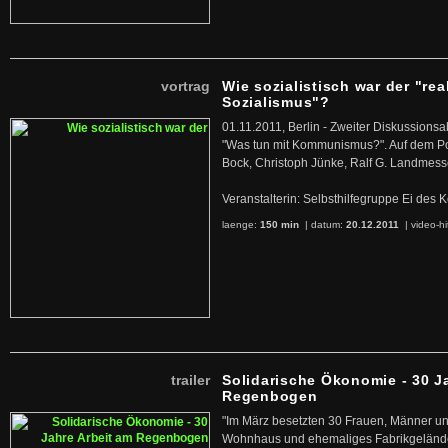
vortrag
Wie sozialistisch war der "rea
Sozialismus"?
01.11.2011, Berlin - Zweiter Diskussions
"Was tun mit Kommunismus?". Auf dem Po
Bock, Christoph Jünke, Ralf G. Landmess
Veranstalterin: Selbsthilfegruppe Ei de
laenge:
150 min
| datum:
20.12.2011
|
video-hi
trailer
Solidarische Ökonomie - 30 J
Regenbogen
"Im März besetzten 30 Frauen, Männer un
Wohnhaus und ehemaliges Fabrikgelände