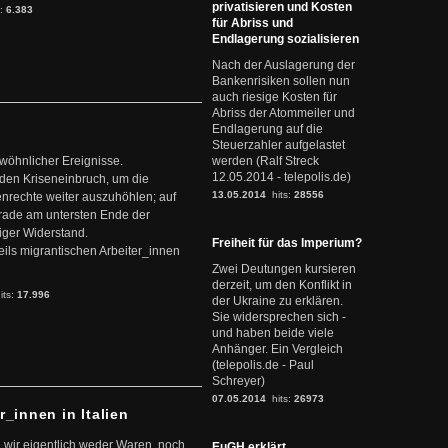
privatisieren und Kosten
s:
6.383
für Abriss und
Endlagerung sozialisieren
Nach der Auslagerung der
Bankenrisiken sollen nun
auch riesige Kosten für
Abriss der Atommeiler und
Endlagerung auf die
Steuerzahler aufgelastet
ewöhnlicher Ereignisse.
werden (Ralf Streck
12.05.2014 - telepolis.de)
den Kriseneinbruch, um die
13.05.2014
hits:
28556
nrechte weiter auszuhöhlen; auf
erade am untersten Ende der
iger Widerstand.
Freiheit für das Imperium?
ils migrantischen Arbeiter_innen
Zwei Deutungen kursieren
derzeit, um den Konflikt in
its:
17.996
der Ukraine zu erklären.
Sie widersprechen sich -
und haben beide viele
Anhänger. Ein Vergleich
(telepolis.de - Paul
Schreyer)
07.05.2014
hits:
26973
r_innen in Italien
 wir eigentlich weder Waren, noch
EuGH erklärt