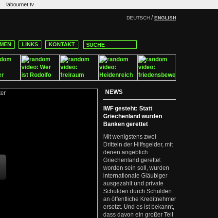
labournet.tv
/
DEUTSCH
ENGLISH
MEN
LINKS
KONTAKT
NEWS
IWF gesteht: Statt
Griechenland wurden
Banken gerettet
Mit wenigstens zwei
Dritteln der Hilfsgelder, mit
denen angeblich
Griechenland gerettet
worden sein soll, wurden
internationale Gläubiger
ausgezahlt und private
Schulden durch Schulden
an öffentliche Kreditnehmer
ersetzt. Und es ist bekannt,
dass davon ein großer Teil