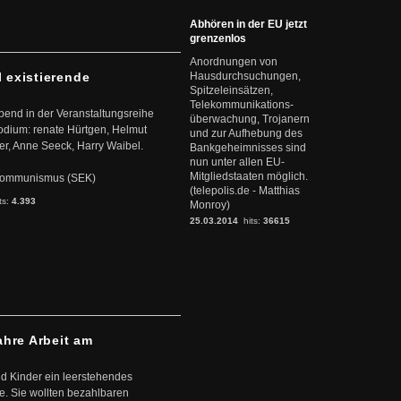
Abhören in der EU jetzt
grenzenlos
Anordnungen von
l existierende
Hausdurchsuchungen,
Spitzeleinsätzen,
Telekommunikations-
abend in der Veranstaltungsreihe
überwachung, Trojanern
dium: renate Hürtgen, Helmut
und zur Aufhebung des
er, Anne Seeck, Harry Waibel.
Bankgeheimnisses sind
nun unter allen EU-
Mitgliedstaaten möglich.
s Kommunismus (SEK)
(telepolis.de - Matthias
ts:
4.393
Monroy)
25.03.2014
hits:
36615
ahre Arbeit am
d Kinder ein leerstehendes
. Sie wollten bezahlbaren