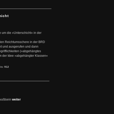
hicht
e um die »Unterschicht« in der
den Reichtumsschere in der BRD
nt und ausgerufen und dann
rifflichkeiten (»abgehängtes
um der Idee »abgehängter Klassen«
its:
912
wußtsein
weiter