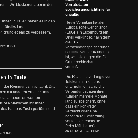
en. - Wir blockieren aber in der
Vorratsdaten-
speicherungsrichtlinie für
ungültig
r_innen in Italien haben es in den
Heute Vormittag hat der
te Streiks ihre
Europäische Gerichtshof
n grundlegend zu verbessern.
(EuGH) in Luxemburg ein
Urteil verkündet, nach dem
die EU-
-hits:
9.921
Vorratsdatenspeicherungs-
richtlinie von 2006 ungültig
ist, weil sie gegen die EU-
Grundrechtecharta
verstößt.
nen in Tusla
Die Richtlinie verlangte von
Telekommunikations-
en der Reinigungsmittelfabrik Dita
unternehmen sämtliche
Verbindungsdaten ihrer
mmen mit anderen Arbeiter_innen
Kunden mehrere Monate
rutal angegriffen worden.
lang zu speichern, ohne
eitslose Menschen mit ihnen
dass ein konkreter
 des Kantons Tusla gestürmt und
Verdacht oder eine
besondere Gefährdung
vorliegt. (telepolis.de -
ter
Peter Mühlbauer)
09.04.2014
hits:
31842
ts:
3.040