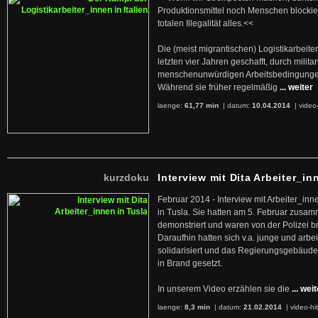
Produktionsmittel noch Menschen blockier
totalen Illegalität alles.<<
Die (meist migrantischen) Logistikarbeite
letzten vier Jahren geschafft, durch militan
menschenunwürdigen Arbeitsbedingunge
Während sie früher regelmäßig
... weiter
laenge:
61,77 min
| datum:
10.04.2014
|
video
kurzdoku
Interview mit Dita Arbeiter_in
Februar 2014 - Interview mit Arbeiter_inn
in Tusla. Sie hatten am 5. Februar zusa
demonstriert und waren von der Polizei b
Daraufhin hatten sich v.a. junge und arb
solidarisiert und das Regierungsgebäude
in Brand gesetzt.
In unserem Video erzählen sie die
... wei
laenge:
8,3 min
| datum:
21.02.2014
|
video-hi