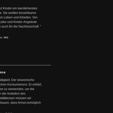
d Kinder ein leerstehendes
. Sie wollten bezahlbaren
en Leben und Arbeiten. Von
 Kultur und Kinder-Angebote
s auch für die Nachbarschaft. "
its:
962
arce
ätigkeit. Der slowenische
schen Konsumierens. Er erklärt,
ntum zu verwenden, um die
der Insitution des
stattdessen müssen wir
zubauen, dass Armut unmöglich