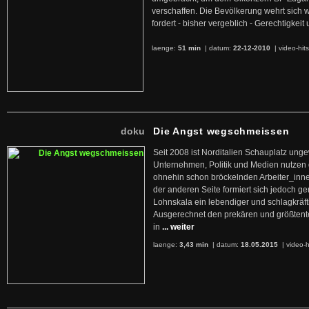
verschaffen. Die Bevölkerung wehrt sich 
fordert - bisher vergeblich - Gerechtigke
laenge:
51 min
| datum:
22-12-2010
|
video-hit
doku
Die Angst wegschmeissen
Seit 2008 ist Norditalien Schauplatz ung
Unternehmen, Politik und Medien nutzen 
ohnehin schon bröckelnden Arbeiter_inne
der anderen Seite formiert sich jedoch g
Lohnskala ein lebendiger und schlagkräft
Ausgerechnet den prekären und größtente
in
... weiter
laenge:
3,43 min
| datum:
18.05.2015
|
video-h