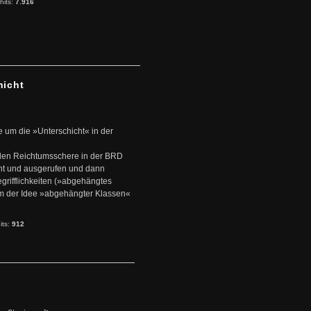
hits:
7.916
hicht
e um die »Unterschicht« in der
den Reichtumsschere in der BRD
nt und ausgerufen und dann
rifflichkeiten (»abgehängtes
um der Idee »abgehängter Klassen«
its:
912