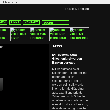
labournet.tv
/
DEUTSCH
ENGLISH
MEN
LINKS
KONTAKT
NEWS
IWF gesteht: Statt
Griechenland wurden
Banken gerettet
Mit wenigstens zwei
Dritteln der Hilfsgelder, mit
denen angeblich
Griechenland gerettet
worden sein soll, wurden
internationale Gläubiger
ausgezahlt und private
Schulden durch Schulden
an öffentliche Kreditnehmer
ersetzt. Und es ist bekannt,
dass davon ein großer Teil