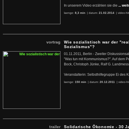
In unserem Video erzählen sie die
... wei
laenge:
8,3 min
| datum:
21.02.2014
|
video-hi
vortrag
Wie sozialistisch war der "rea
Sozialismus"?
01.11.2011, Berlin - Zweiter Diskussions
"Was tun mit Kommunismus?". Auf dem Po
Bock, Christoph Jünke, Ralf G. Landmess
Veranstalterin: Selbsthilfegruppe Ei de
laenge:
150 min
| datum:
20.12.2011
|
video-hi
trailer
Solidarische Ökonomie - 30 J