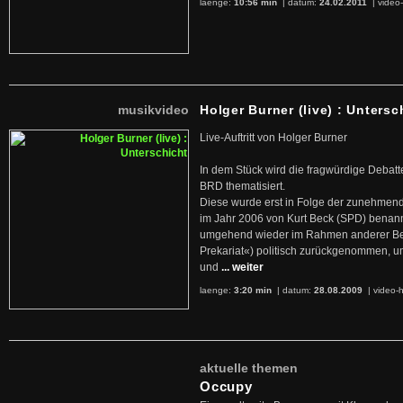
laenge:
10:56 min
| datum:
24.02.2011
|
video-
musikvideo
Holger Burner (live) : Untersc
Live-Auftritt von Holger Burner
In dem Stück wird die fragwürdige Debatt
BRD thematisiert.
Diese wurde erst in Folge der zunehmen
im Jahr 2006 von Kurt Beck (SPD) benan
umgehend wieder im Rahmen anderer Beg
Prekariat«) politisch zurückgenommen, 
und
... weiter
laenge:
3:20 min
| datum:
28.08.2009
|
video-h
aktuelle themen
Occupy