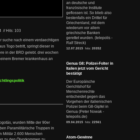
an deutsche und
französische Institute
geflossen ist. So blieb also
bestenfalls ein Drittel für
Griechenland, mit dem
wiederum vor allem
04
//
Hits: 103
griechische Banken
gerettet wurden. (telepolis -
der suche nach einem verdaechtigen
Ralf Streck)
 Togo betritt, springt dieser in
12.07.2015
hits:
20352
ere in der BRD gelebt. drei wochen
in einem Bremer krankenhaus an
Genua G8: Polizei-Folter in
Italien jetzt vom Gericht
bestätigt
htlingspolitik
Der Europäische
Gerichtshof für
Menschenrechte
entscheidet gegen das
Vorgehen der italienischen
Polizei beim G8-Gipfel in
Genua (Peter Nowak -
telepolis.de)
ogotás, wurden Mitte der 90er
09.04.2015
hits:
22561
en Paramilitärische Truppen in
 Militär 2.600 Menschen
Atom-Gewinne
ng zu den Ölvorkommen zu