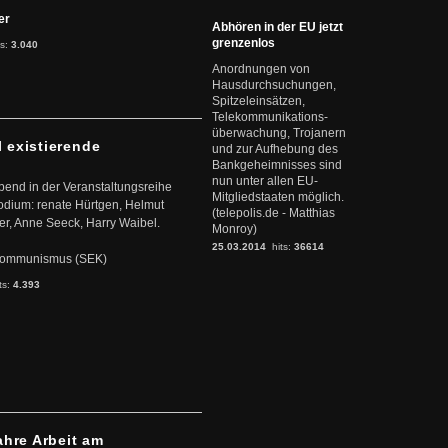
ter
Abhören in der EU jetzt
grenzenlos
ts:
3.040
Anordnungen von
Hausdurchsuchungen,
Spitzeleinsätzen,
Telekommunikations-
überwachung, Trojanern
l existierende
und zur Aufhebung des
Bankgeheimnisses sind
nun unter allen EU-
abend in der Veranstaltungsreihe
Mitgliedstaaten möglich.
dium: renate Hürtgen, Helmut
(telepolis.de - Matthias
er, Anne Seeck, Harry Waibel.
Monroy)
25.03.2014
hits:
36614
s Kommunismus (SEK)
ts:
4.393
ahre Arbeit am