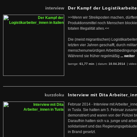
interview
Der Kampf der Logistikarbeite
>>Wenn wir Streikposten machen, dürften
Produktionsmittel noch Menschen blockier
totalen Illegalität alles.<<
Die (meist migrantischen) Logistikarbeite
letzten vier Jahren geschafft, durch militan
menschenunwürdigen Arbeitsbedingunge
Während sie früher regelmäßig
... weiter
laenge:
61,77 min
| datum:
10.04.2014
|
video
kurzdoku
Interview mit Dita Arbeiter_in
Februar 2014 - Interview mit Arbeiter_inn
in Tusla. Sie hatten am 5. Februar zusa
demonstriert und waren von der Polizei b
Daraufhin hatten sich v.a. junge und arb
solidarisiert und das Regierungsgebäude
in Brand gesetzt.