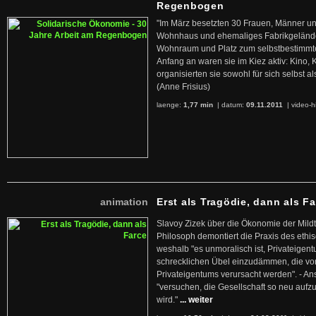
Regenbogen
"Im März besetzten 30 Frauen, Männer un
Wohnhaus und ehemaliges Fabrikgelände
Wohnraum und Platz zum selbstbestimmt
Anfang an waren sie im Kiez aktiv: Kino,
organisierten sie sowohl für sich selbst al
(Anne Frisius)
laenge:
1,77 min
| datum:
09.11.2011
|
video-h
animation
Erst als Tragödie, dann als F
Slavoy Zizek über die Ökonomie der Mildt
Philosoph demontiert die Praxis des ethi
weshalb "es unmoralisch ist, Privateige
schrecklichen Übel einzudämmen, die von 
Privateigentums verursacht werden". - An
"versuchen, die Gesellschaft so neu auf
wird."
... weiter