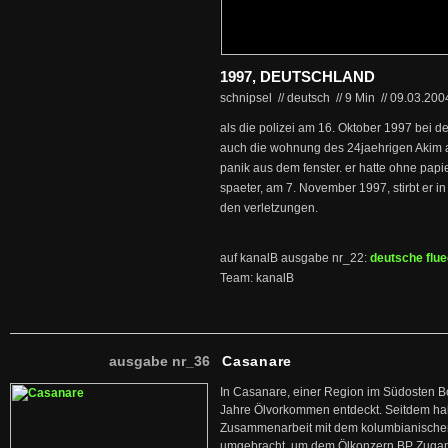
1997, DEUTSCHLAND
schnipsel // deutsch
//
9 Min
//
09.03.20
als die polizei am 16. Oktober 1997 bei 
auch die wohnung des 24jaehrigen Akim aus
panik aus dem fenster. er hatte ohne papi
spaeter, am 7. November 1997, stirbt er 
den verletzungen.
auf kanalB ausgabe nr_22:
deutsche fluec
Team: kanalB
ausgabe nr_36
Casanare
In Casanare, einer Region im Südosten B
Jahre Ölvorkommen entdeckt. Seitdem hab
Zusammenarbeit mit dem kolumbianischen
umgebracht, um dem Ölkonzern BP Zuga