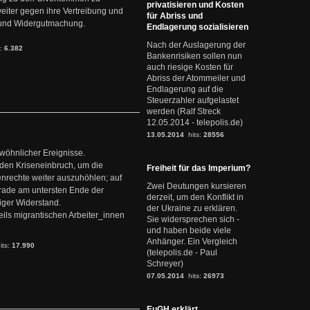
privatisieren und Kosten
weiter gegen ihre Vertreibung und
für Abriss und
it und Widergutmachung.
Endlagerung sozialisieren
Nach der Auslagerung der
s:
6.382
Bankenrisiken sollen nun
auch riesige Kosten für
Abriss der Atommeiler und
Endlagerung auf die
Steuerzahler aufgelastet
werden (Ralf Streck
12.05.2014 - telepolis.de)
13.05.2014
hits:
28556
ewöhnlicher Ereignisse.
den Kriseneinbruch, um die
Freiheit für das Imperium?
nrechte weiter auszuhöhlen; auf
Zwei Deutungen kursieren
erade am untersten Ende der
derzeit, um den Konflikt in
iger Widerstand.
der Ukraine zu erklären.
ils migrantischen Arbeiter_innen
Sie widersprechen sich -
und haben beide viele
Anhänger. Ein Vergleich
its:
17.990
(telepolis.de - Paul
Schreyer)
07.05.2014
hits:
26973
EuGH erklärt