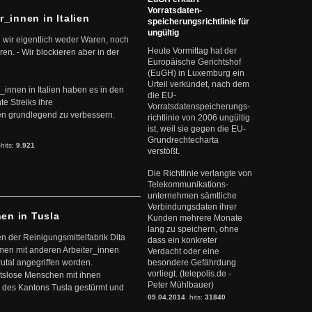
Vorratsdaten-
r_innen in Italien
speicherungsrichtlinie für
ungültig
 wir eigentlich weder Waren, noch
Heute Vormittag hat der
en. - Wir blockieren aber in der
Europäische Gerichtshof
(EuGH) in Luxemburg ein
Urteil verkündet, nach dem
r_innen in Italien haben es in den
die EU-
te Streiks ihre
Vorratsdatenspeicherungs-
n grundlegend zu verbessern.
richtlinie von 2006 ungültig
ist, weil sie gegen die EU-
Grundrechtecharta
-hits:
9.921
verstößt.
Die Richtlinie verlangte von
Telekommunikations-
unternehmen sämtliche
Verbindungsdaten ihrer
nen in Tusla
Kunden mehrere Monate
lang zu speichern, ohne
en der Reinigungsmittelfabrik Dita
dass ein konkreter
mmen mit anderen Arbeiter_innen
Verdacht oder eine
rutal angegriffen worden.
besondere Gefährdung
vorliegt. (telepolis.de -
eitslose Menschen mit ihnen
Peter Mühlbauer)
 des Kantons Tusla gestürmt und
09.04.2014
hits:
31840