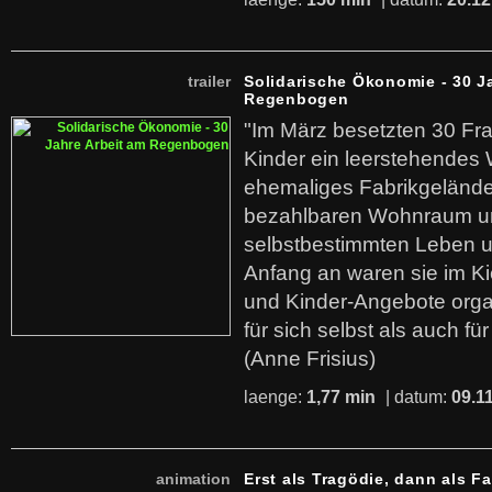
trailer
Solidarische Ökonomie - 30 J
Regenbogen
"Im März besetzten 30 Fr
Kinder ein leerstehende
ehemaliges Fabrikgelände.
bezahlbaren Wohnraum u
selbstbestimmten Leben u
Anfang an waren sie im Kie
und Kinder-Angebote organ
für sich selbst als auch fü
(Anne Frisius)
laenge:
1,77 min
| datum:
09.1
animation
Erst als Tragödie, dann als F