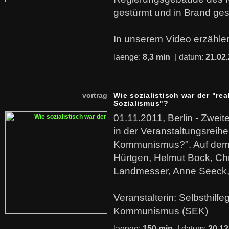
gestürmt und in Brand ges
In unserem Video erzählen
laenge:
8,3 min
| datum:
21.02
vortrag
Wie sozialistisch war der "rea
Sozialismus"?
01.11.2011, Berlin - Zwei
in der Veranstaltungsreihe
Kommunismus?". Auf dem
Hürtgen, Helmut Bock, Chr
Landmesser, Anne Seeck, 
Veranstalterin: Selbsthilf
Kommunismus (SEK)
laenge:
150 min
| datum:
20.12