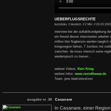
UEBERFLUGSRECHTE
kurzdoku // deutsch
//
2 Min
//
20.03.200
interview bei der auftaktkundgebung der
ein freund dieses interviewten arbeitet 
million liter flugbenzin werden taeglich 
kriegsregion fahren, 7 Jumbos mit solda
zwischen. da muss mensch seine regie
wiederspruch zu loesen...
weitere Videos:
Kein Krieg
weitere Infos:
www.resistthewar.de
Team: jens blatt/steve/zen
ausgabe nr_36
Casanare
In Casanare, einer Regio