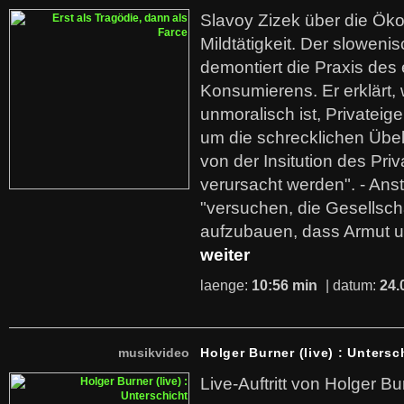
Slavoy Zizek über die Ök
Mildtätigkeit. Der sloweni
demontiert die Praxis des
Konsumierens. Er erklärt,
unmoralisch ist, Privatei
um die schrecklichen Übe
von der Insitution des Pri
verursacht werden". - Ans
"versuchen, die Gesellsch
aufzubauen, dass Armut u
weiter
laenge:
10:56 min
| datum:
24.
musikvideo
Holger Burner (live) : Untersc
Live-Auftritt von Holger Bu