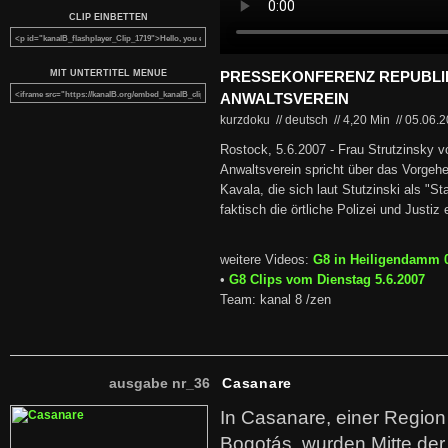
CLIP EINBETTEN
MIT UNTERTITEL MENUE
PRESSEKONFERENZ REPUBLI
ANWALTSVEREIN
kurzdoku // deutsch
//
4,20 Min
//
05.06.
Rostock, 5.6.2007 - Frau Strutzinsky 
Anwaltsverein spricht über das Vorgehe
Kavala, die sich laut Stutzinski als "S
faktisch die örtliche Polizei und Justi
weitere Videos:
G8 in Heiligendamm 
•
G8 Clips vom Dienstag 5.6.2007
Team: kanal 8 /zen
ausgabe nr_36
Casanare
In Casanare, einer Regio
Bogotás, wurden Mitte der