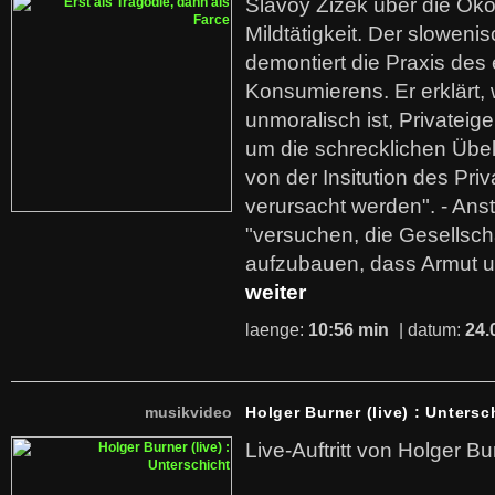
Slavoy Zizek über die Ök
Mildtätigkeit. Der sloweni
demontiert die Praxis des
Konsumierens. Er erklärt,
unmoralisch ist, Privatei
um die schrecklichen Übe
von der Insitution des Pri
verursacht werden". - Ans
"versuchen, die Gesellsch
aufzubauen, dass Armut u
weiter
laenge:
10:56 min
| datum:
24.
musikvideo
Holger Burner (live) : Untersc
Live-Auftritt von Holger Bu