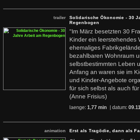
trailer
Solidarische Ökonomie - 30 J
Regenbogen
"Im März besetzten 30 Fr
Kinder ein leerstehende
ehemaliges Fabrikgelände.
bezahlbaren Wohnraum u
selbstbestimmten Leben u
Anfang an waren sie im Kie
und Kinder-Angebote organ
für sich selbst als auch fü
(Anne Frisius)
laenge:
1,77 min
| datum:
09.1
animation
Erst als Tragödie, dann als F