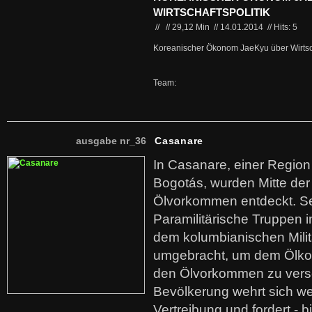
WIRTSCHAFTSPOLITIK
//
//
29,12 Min
//
14.01.2014
//
Hits: 5
Koreanischer Ökonom JaeKyu über Wirtsch
Team:
ausgabe nr_36
Casanare
In Casanare, einer Regio
Bogotás, wurden Mitte der
Ölvorkommen entdeckt. S
Paramilitärische Truppen 
dem kolumbianischen Mili
umgebracht, um dem Ölko
den Ölvorkommen zu versc
Bevölkerung wehrt sich we
Vertreibung und fordert - b