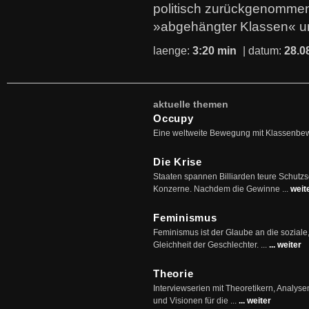
politisch zurückgenommen
»abgehängter Klassen« u
laenge:
3:20 min
| datum:
28.0
aktuelle themen
Occupy
Eine weltweite Bewegung mit Klassenbe
Die Krise
Staaten spannen Billiarden teure Schutz
Konzerne. Nachdem die Gewinne ...
weit
Feminismus
Feminismus ist der Glaube an die soziale
Gleichheit der Geschlechter. ...
... weiter
Theorie
Interviewserien mit Theoretikern, Analys
und Visionen für die ...
... weiter