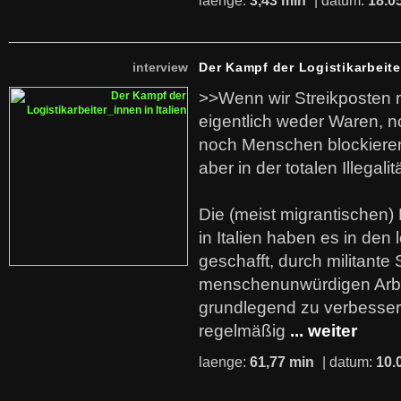
laenge:
3,43 min
| datum:
18.0
interview
Der Kampf der Logistikarbeite
>>Wenn wir Streikposten 
eigentlich weder Waren, n
noch Menschen blockieren.
aber in der totalen Illegalit
Die (meist migrantischen) 
in Italien haben es in den 
geschafft, durch militante 
menschenunwürdigen Arb
grundlegend zu verbesser
regelmäßig
... weiter
laenge:
61,77 min
| datum:
10.