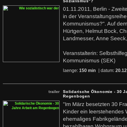
Sozialismus"?
01.11.2011, Berlin - Zwei
in der Veranstaltungsreihe
Kommunismus?". Auf dem
Hürtgen, Helmut Bock, Chr
Landmesser, Anne Seeck, 
Veranstalterin: Selbsthilf
Kommunismus (SEK)
laenge:
150 min
| datum:
20.12
trailer
Solidarische Ökonomie - 30 J
Regenbogen
"Im März besetzten 30 Fr
Kinder ein leerstehende
ehemaliges Fabrikgelände.
bezahlbaren Wohnraum u