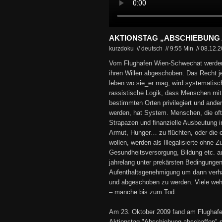
AKTIONSTAG „ABSCHIEBUNG 
kurzdoku // deutsch
//
9:55 Min
//
08.12.
Vom Flughafen Wien-Schwechat werden
ihren Willen abgeschoben. Das Recht je
leben wo sie_er mag, wird systematisc
rassistische Logik, dass Menschen mi
bestimmten Orten privilegiert und ande
werden, hat System. Menschen, die oft
Strapazen und ﬁnanzielle Ausbeutung 
Armut, Hunger… zu flüchten, oder die 
wollen, werden als Illegalisierte ohne 
Gesundheitsversorgung, Bildung etc. au
jahrelang unter prekärsten Bedingungen
Aufenthaltsgenehmigung um dann verh
und abgeschoben zu werden. Viele weh
– manche bis zum Tod.
Am 23. Oktober 2009 fand am Flughaf