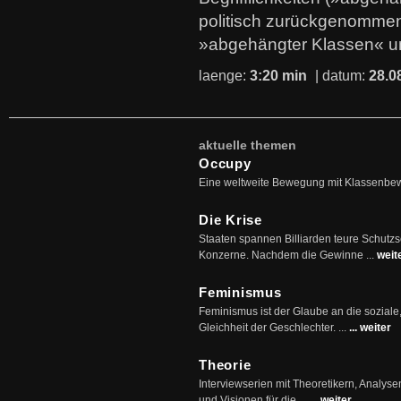
politisch zurückgenommen
»abgehängter Klassen« u
laenge:
3:20 min
| datum:
28.0
aktuelle themen
Occupy
Eine weltweite Bewegung mit Klassenbe
Die Krise
Staaten spannen Billiarden teure Schutz
Konzerne. Nachdem die Gewinne ...
weit
Feminismus
Feminismus ist der Glaube an die soziale
Gleichheit der Geschlechter. ...
... weiter
Theorie
Interviewserien mit Theoretikern, Analys
und Visionen für die ...
... weiter