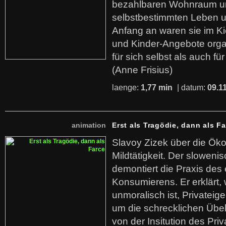
bezahlbaren Wohnraum u
selbstbestimmten Leben u
Anfang an waren sie im Kie
und Kinder-Angebote organ
für sich selbst als auch fü
(Anne Frisius)
laenge:
1,77 min
| datum:
09.1
animation
Erst als Tragödie, dann als F
Slavoy Zizek über die Ök
Mildtätigkeit. Der sloweni
demontiert die Praxis des
Konsumierens. Er erklärt,
unmoralisch ist, Privatei
um die schrecklichen Übe
von der Insitution des Pri