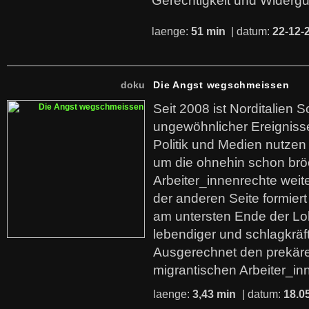
Gerechtigkeit und Widerg
laenge:
51 min
| datum:
22-12-
doku
Die Angst wegschmeissen
Seit 2008 ist Norditalien 
ungewöhnlicher Ereigniss
Politik und Medien nutzen
um die ohnehin schon br
Arbeiter_innenrechte weit
der anderen Seite formier
am untersten Ende der Lo
lebendiger und schlagkräf
Ausgerechnet den prekäre
migrantischen Arbeiter_in
laenge:
3,43 min
| datum:
18.0