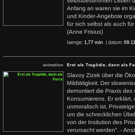
selbstbestimmten Leben u
Anfang an waren sie im Kie
und Kinder-Angebote organ
für sich selbst als auch fü
(Anne Frisius)
laenge:
1,77 min
| datum:
09.1
animation
Erst als Tragödie, dann als F
Slavoy Zizek über die Ök
Mildtätigkeit. Der sloweni
demontiert die Praxis des
Konsumierens. Er erklärt,
unmoralisch ist, Privatei
um die schrecklichen Übe
von der Insitution des Pri
verursacht werden". - Ans