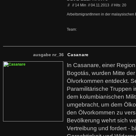
//
//
14 Min
//
04.11.2013
//
Hits: 20
ArbeitsmigrantInnen in der malaysischen E
Team:
ausgabe nr_36
Casanare
In Casanare, einer Regio
Bogotás, wurden Mitte der
Ölvorkommen entdeckt. S
Paramilitärische Truppen 
dem kolumbianischen Mili
umgebracht, um dem Ölko
den Ölvorkommen zu versc
Bevölkerung wehrt sich we
Vertreibung und fordert - b