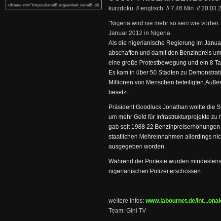
kurzdoku // englisch
//
7,46 Min
//
20.03.
"Nigeria wird nie mehr so sein wie vorher
Januar 2012 in Nigeria.
Als die nigerianische Regierung im Janua
abschaffen und damit den Benzinpreis u
eine große Protestbewegung und ein 8 Ta
Es kam in über 50 Städten zu Demonstrat
Millionen von Menschen beteiligten.Auß
besetzt.
Präsident Goodluck Jonathan wollte die 
um mehr Geld für Infrastrukturprojekte zu 
gab seit 1988 22 Benzinpreiserhöhungen
staatlichen Mehreinnahmen allerdings nic
ausgegeben worden.
Während der Proteste wurden mindesten
nigerianischen Polizei erschossen.
weitere Infos:
www.labournet.de/int...ona
Team: Gini TV