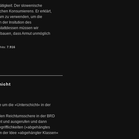
ätigkeit. Der slowenische
schen Konsumierens. Er erklärt,
ntum zu verwenden, um die
der Insitution des
stattdessen müssen wir
zubauen, dass Armut unmöglich
hits:
7.916
hicht
e um die »Unterschicht« in der
den Reichtumsschere in der BRD
nt und ausgerufen und dann
rifflichkeiten (»abgehängtes
um der Idee »abgehängter Klassen«