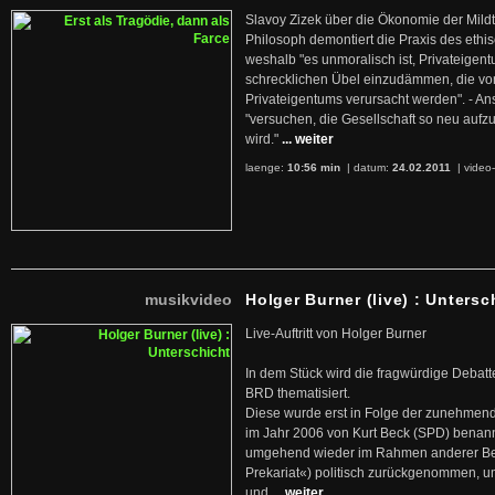
Slavoy Zizek über die Ökonomie der Mildt
Philosoph demontiert die Praxis des ethi
weshalb "es unmoralisch ist, Privateige
schrecklichen Übel einzudämmen, die von 
Privateigentums verursacht werden". - An
"versuchen, die Gesellschaft so neu auf
wird."
... weiter
laenge:
10:56 min
| datum:
24.02.2011
|
video-
musikvideo
Holger Burner (live) : Untersc
Live-Auftritt von Holger Burner
In dem Stück wird die fragwürdige Debatt
BRD thematisiert.
Diese wurde erst in Folge der zunehmen
im Jahr 2006 von Kurt Beck (SPD) benan
umgehend wieder im Rahmen anderer Beg
Prekariat«) politisch zurückgenommen, 
und
... weiter