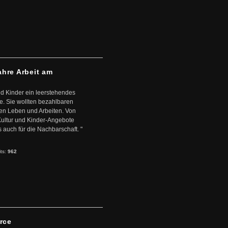
ahre Arbeit am
d Kinder ein leerstehendes
. Sie wollten bezahlbaren
en Leben und Arbeiten. Von
 Kultur und Kinder-Angebote
s auch für die Nachbarschaft. "
its:
962
arce