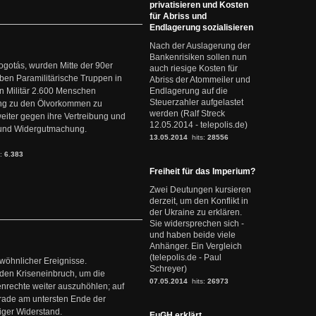
privatisieren und Kosten
für Abriss und
Endlagerung sozialisieren
Nach der Auslagerung der
Bankenrisiken sollen nun
ogotás, wurden Mitte der 90er
auch riesige Kosten für
en Paramilitärische Truppen in
Abriss der Atommeiler und
 Militär 2.600 Menschen
Endlagerung auf die
Steuerzahler aufgelastet
ng zu den Ölvorkommen zu
werden (Ralf Streck
weiter gegen ihre Vertreibung und
12.05.2014 - telepolis.de)
it und Widergutmachung.
13.05.2014
hits:
28556
s:
6.383
Freiheit für das Imperium?
Zwei Deutungen kursieren
derzeit, um den Konflikt in
der Ukraine zu erklären.
Sie widersprechen sich -
und haben beide viele
Anhänger. Ein Vergleich
(telepolis.de - Paul
ewöhnlicher Ereignisse.
Schreyer)
den Kriseneinbruch, um die
07.05.2014
hits:
26973
nrechte weiter auszuhöhlen; auf
erade am untersten Ende der
iger Widerstand.
EuGH erklärt