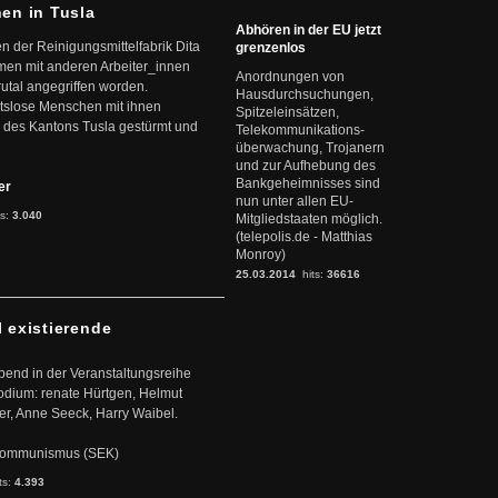
nen in Tusla
Abhören in der EU jetzt
en der Reinigungsmittelfabrik Dita
grenzenlos
mmen mit anderen Arbeiter_innen
Anordnungen von
rutal angegriffen worden.
Hausdurchsuchungen,
eitslose Menschen mit ihnen
Spitzeleinsätzen,
 des Kantons Tusla gestürmt und
Telekommunikations-
überwachung, Trojanern
und zur Aufhebung des
Bankgeheimnisses sind
ter
nun unter allen EU-
ts:
3.040
Mitgliedstaaten möglich.
(telepolis.de - Matthias
Monroy)
25.03.2014
hits:
36616
l existierende
abend in der Veranstaltungsreihe
dium: renate Hürtgen, Helmut
er, Anne Seeck, Harry Waibel.
s Kommunismus (SEK)
ts:
4.393