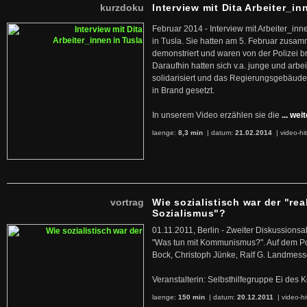
kurzdoku
Interview mit Dita Arbeiter_in
Februar 2014 - Interview mit Arbeiter_inn
in Tusla. Sie hatten am 5. Februar zusa
demonstriert und waren von der Polizei b
Daraufhin hatten sich v.a. junge und arb
solidarisiert und das Regierungsgebäude
in Brand gesetzt.
In unserem Video erzählen sie die
... wei
laenge:
8,3 min
| datum:
21.02.2014
|
video-hi
vortrag
Wie sozialistisch war der "rea
Sozialismus"?
01.11.2011, Berlin - Zweiter Diskussions
"Was tun mit Kommunismus?". Auf dem Po
Bock, Christoph Jünke, Ralf G. Landmess
Veranstalterin: Selbsthilfegruppe Ei de
laenge:
150 min
| datum:
20.12.2011
|
video-hi