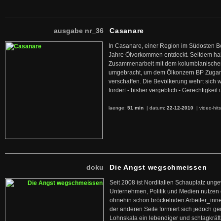
ausgabe nr_36
Casanare
In Casanare, einer Region im Südosten B
Jahre Ölvorkommen entdeckt. Seitdem hab
Zusammenarbeit mit dem kolumbianischen
umgebracht, um dem Ölkonzern BP Zuga
verschaffen. Die Bevölkerung wehrt sich 
fordert - bisher vergeblich - Gerechtigke
laenge:
51 min
| datum:
22-12-2010
|
video-hit
doku
Die Angst wegschmeissen
Seit 2008 ist Norditalien Schauplatz ung
Unternehmen, Politik und Medien nutzen 
ohnehin schon bröckelnden Arbeiter_inne
der anderen Seite formiert sich jedoch g
Lohnskala ein lebendiger und schlagkräft