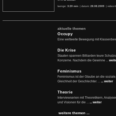
laenge:
3:20 min
| datum:
28.08.2009
|
video-h
aktuelle themen
Occupy
Eine weltweite Bewegung mit Klassenbe
Die Krise
Staaten spannen Billiarden teure Schutz
Konzerne. Nachdem die Gewinne ...
weit
Feminismus
Feminismus ist der Glaube an die soziale
Gleichheit der Geschlechter. ...
... weiter
Theorie
Interviewserien mit Theoretikern, Analys
und Visionen für die ...
... weiter
weitere themen ...