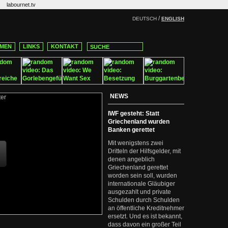
labournet.tv
/
DEUTSCH
ENGLISH
MEN
LINKS
KONTAKT
NEWS
IWF gesteht: Statt
Griechenland wurden
Banken gerettet
Mit wenigstens zwei
Dritteln der Hilfsgelder, mit
denen angeblich
Griechenland gerettet
worden sein soll, wurden
internationale Gläubiger
ausgezahlt und private
Schulden durch Schulden
an öffentliche Kreditnehmer
ersetzt. Und es ist bekannt,
dass davon ein großer Teil