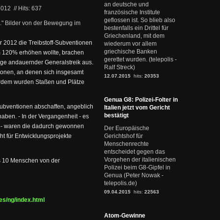
an deutsche und
2012
//
Hits: 637
französische Institute
geflossen ist. So blieb also
..." Bilder von der Bewegung im
bestenfalls ein Drittel für
Griechenland, mit dem
r 2012 die Treibstoff-Subventionen
wiederum vor allem
griechische Banken
m 120% erhöhen wollte, brachen
gerettet wurden. (telepolis -
ge andauernder Generalstreik aus.
Ralf Streck)
ionen, an denen sich insgesamt
12.07.2015
hits:
20353
erdem wurden Staßen und Plätze
Genua G8: Polizei-Folter in
Subventionen abschaffen, angeblich
Italien jetzt vom Gericht
bestätigt
haben. - In der Vergangenheit - es
 - waren die dadurch gewonnen
Der Europäische
ht für Entwicklungsprojekte
Gerichtshof für
Menschenrechte
entscheidet gegen das
Vorgehen der italienischen
s 10 Menschen von der
Polizei beim G8-Gipfel in
Genua (Peter Nowak -
telepolis.de)
09.04.2015
hits:
22563
les/ng/index.html
Atom-Gewinne