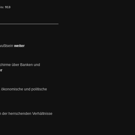
its:
913
wußtsein
weiter
schirme über Banken und
er
, ökonomische und politische
en der herrschenden Verhältnisse