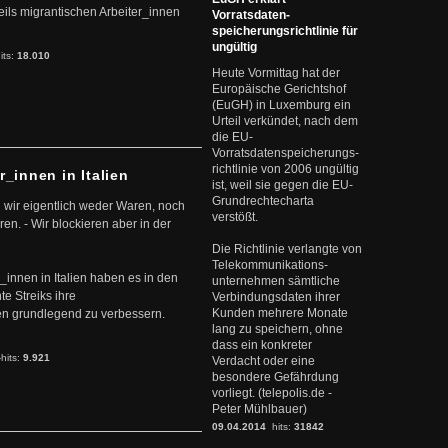
ils migrantischen Arbeiter_innen
Vorratsdaten-
speicherungsrichtlinie für
ungültig
its:
18.010
Heute Vormittag hat der
Europäische Gerichtshof
(EuGH) in Luxemburg ein
Urteil verkündet, nach dem
die EU-
Vorratsdatenspeicherungs-
richtlinie von 2006 ungültig
r_innen in Italien
ist, weil sie gegen die EU-
Grundrechtecharta
 wir eigentlich weder Waren, noch
verstößt.
en. - Wir blockieren aber in der
Die Richtlinie verlangte von
Telekommunikations-
r_innen in Italien haben es in den
unternehmen sämtliche
te Streiks ihre
Verbindungsdaten ihrer
Kunden mehrere Monate
n grundlegend zu verbessern.
lang zu speichern, ohne
dass ein konkreter
-hits:
9.921
Verdacht oder eine
besondere Gefährdung
vorliegt. (telepolis.de -
Peter Mühlbauer)
09.04.2014
hits:
31842