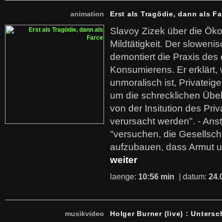
animation
Erst als Tragödie, dann als F
Slavoy Zizek über die Ök
Mildtätigkeit. Der sloweni
demontiert die Praxis des
Konsumierens. Er erklärt,
unmoralisch ist, Privatei
um die schrecklichen Übe
von der Insitution des Pri
verursacht werden". - Ans
"versuchen, die Gesellsch
aufzubauen, dass Armut u
weiter
laenge:
10:56 min
| datum:
24.
musikvideo
Holger Burner (live) : Untersc