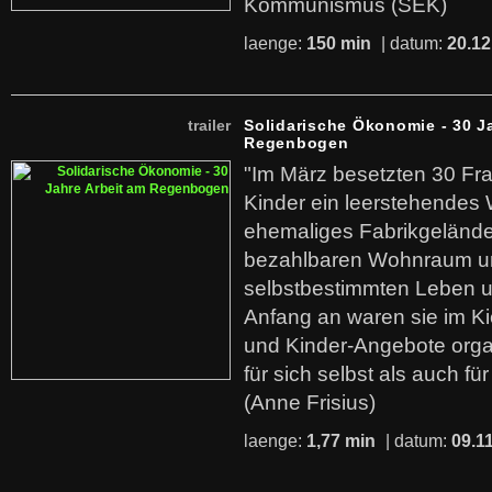
Kommunismus (SEK)
laenge:
150 min
| datum:
20.12
trailer
Solidarische Ökonomie - 30 J
Regenbogen
"Im März besetzten 30 Fr
Kinder ein leerstehende
ehemaliges Fabrikgelände.
bezahlbaren Wohnraum u
selbstbestimmten Leben u
Anfang an waren sie im Kie
und Kinder-Angebote organ
für sich selbst als auch fü
(Anne Frisius)
laenge:
1,77 min
| datum:
09.1