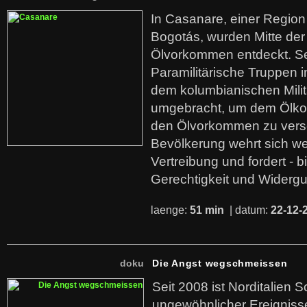
In Casanare, einer Regio
Bogotás, wurden Mitte der
Ölvorkommen entdeckt. S
Paramilitärische Truppen 
dem kolumbianischen Mili
umgebracht, um dem Ölko
den Ölvorkommen zu versc
Bevölkerung wehrt sich we
Vertreibung und fordert - b
Gerechtigkeit und Widerg
laenge:
51 min
| datum:
22-12-
doku
Die Angst wegschmeissen
Seit 2008 ist Norditalien 
ungewöhnlicher Ereigniss