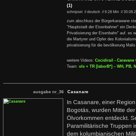
(1)
schnipsel // deutsch
//
6:28 Min
//
30.09.
zum abschluss der Bürgerkarawane stellt
"Hauptstadt der Eisenbahner" ein Denkm
Privatisierung der Eisenbahn" auf. es w
die Martyrer und Opfer des Kolonialism
privatisierung für die bevölkerung Mali
weitere Videos:
Cocidirail - Caravane
Team:
ols + TR [laborB*] – WH, PB, NR
ausgabe nr_36
Casanare
In Casanare, einer Regio
Bogotás, wurden Mitte der
Ölvorkommen entdeckt. S
Paramilitärische Truppen 
dem kolumbianischen Mili