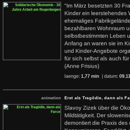
"Im März besetzten 30 Fr
Kinder ein leerstehende
ehemaliges Fabrikgelände.
bezahlbaren Wohnraum u
selbstbestimmten Leben u
Anfang an waren sie im Kie
und Kinder-Angebote organ
für sich selbst als auch fü
(Anne Frisius)
laenge:
1,77 min
| datum:
09.1
animation
Erst als Tragödie, dann als F
Slavoy Zizek über die Ök
Mildtätigkeit. Der sloweni
demontiert die Praxis des