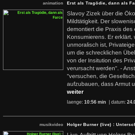
animation
Erst als Tragödie, dann als F
Slavoy Zizek über die Ök
Mildtätigkeit. Der sloweni
demontiert die Praxis des
Konsumierens. Er erklärt,
unmoralisch ist, Privatei
um die schrecklichen Übe
von der Insitution des Pri
verursacht werden". - Ans
"versuchen, die Gesellsch
aufzubauen, dass Armut u
weiter
laenge:
10:56 min
| datum:
24.
musikvideo
Holger Burner (live) : Untersc
Live-Auftritt von Holger Bu