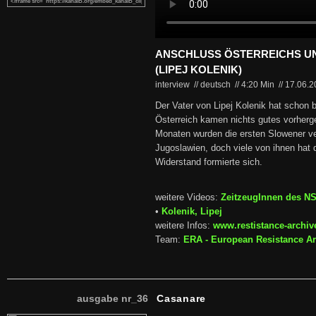
ANSCHLUSS ÖSTERREICHS U
(LIPEJ KOLENIK)
interview // deutsch
//
4:20 Min
//
17.06.
Der Vater von Lipej Kolenik hat schon b
Österreich kamen nichts gutes vorherg
Monaten wurden die ersten Slowener ver
Jugoslawien, doch viele von ihnen hat d
Widerstand formierte sich.
weitere Videos:
ZeitzeugInnen des N
•
Kolenik, Lipej
weitere Infos:
www.restistance-archiv
Team:
ERA - European Resistance Ar
ausgabe nr_36
Casanare