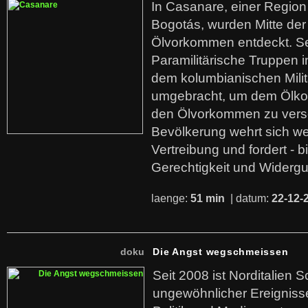
In Casanare, einer Regio
Bogotás, wurden Mitte der
Ölvorkommen entdeckt. S
Paramilitärische Truppen 
dem kolumbianischen Mili
umgebracht, um dem Ölko
den Ölvorkommen zu versc
Bevölkerung wehrt sich we
Vertreibung und fordert - b
Gerechtigkeit und Widerg
laenge:
51 min
| datum:
22-12-
doku
Die Angst wegschmeissen
Seit 2008 ist Norditalien 
ungewöhnlicher Ereigniss