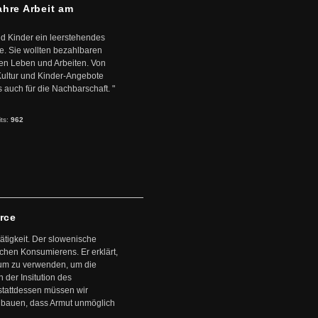
ahre Arbeit am
d Kinder ein leerstehendes
. Sie wollten bezahlbaren
en Leben und Arbeiten. Von
 Kultur und Kinder-Angebote
s auch für die Nachbarschaft. "
its:
962
arce
ätigkeit. Der slowenische
schen Konsumierens. Er erklärt,
ntum zu verwenden, um die
der Insitution des
stattdessen müssen wir
zubauen, dass Armut unmöglich