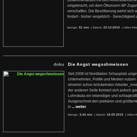
Zusammenarbeit mit dem kolumbianischen
umgebracht, um dem Ölkonzern BP Zuga
verschaffen. Die Bevölkerung wehrt sich 
fordert - bisher vergeblich - Gerechtigke
laenge:
51 min
| datum:
22-12-2010
|
video-hit
doku
Die Angst wegschmeissen
Seit 2008 ist Norditalien Schauplatz ung
Unternehmen, Politik und Medien nutzen 
ohnehin schon bröckelnden Arbeiter_inne
der anderen Seite formiert sich jedoch g
Lohnskala ein lebendiger und schlagkräft
Ausgerechnet den prekären und größtente
in
... weiter
laenge:
3,43 min
| datum:
18.05.2015
|
video-h