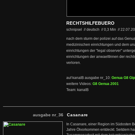
RECHTSHILFEBUERO
schnipsel // deutsch
//
0,3 Min
//
22.07.2
nach dem sturm der polizei auf das Genu
medizinischen einrichtungen und dem u
einrichtungen der "legal observer" unterg
einrichtungen der anwaeltInnen der rechtsh
verloren.
auf kanalB ausgabe nr_10:
Genua G8 Gip
weitere Videos:
G8 Genua 2001
Team: kanalB
ausgabe nr_36
Casanare
In Casanare, einer Region im Südosten B
Jahre Ölvorkommen entdeckt. Seitdem hab