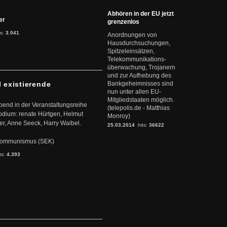
Abhören in der EU jetzt
ter
grenzenlos
ts:
3.041
Anordnungen von
Hausdurchsuchungen,
Spitzeleinsätzen,
Telekommunikations-
überwachung, Trojanern
und zur Aufhebung des
l existierende
Bankgeheimnisses sind
nun unter allen EU-
Mitgliedstaaten möglich.
abend in der Veranstaltungsreihe
(telepolis.de - Matthias
dium: renate Hürtgen, Helmut
Monroy)
er, Anne Seeck, Harry Waibel.
25.03.2014
hits:
36622
s Kommunismus (SEK)
ts:
4.393