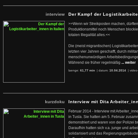
interview
Der Kampf der Logistikarbeite
>>Wenn wir Streikposten machen, dürften
Produktionsmittel noch Menschen blockier
totalen Illegalität alles.<<
Die (meist migrantischen) Logistikarbeite
letzten vier Jahren geschafft, durch militan
menschenunwürdigen Arbeitsbedingunge
Während sie früher regelmäßig
... weiter
laenge:
61,77 min
| datum:
10.04.2014
|
video
kurzdoku
Interview mit Dita Arbeiter_in
Februar 2014 - Interview mit Arbeiter_inn
in Tusla. Sie hatten am 5. Februar zusa
demonstriert und waren von der Polizei b
Daraufhin hatten sich v.a. junge und arb
solidarisiert und das Regierungsgebäude