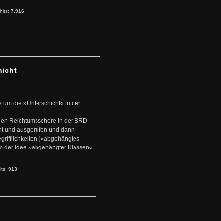
hits:
7.916
hicht
e um die »Unterschicht« in der
den Reichtumsschere in der BRD
nt und ausgerufen und dann
rifflichkeiten (»abgehängtes
um der Idee »abgehängter Klassen«
its:
913