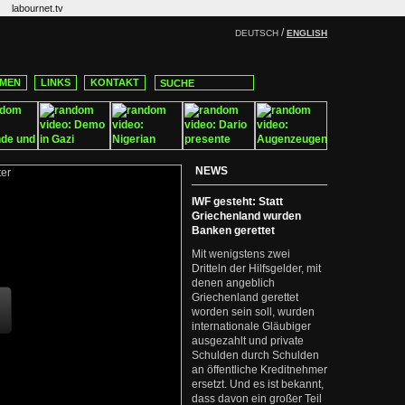
labournet.tv
/
DEUTSCH
ENGLISH
MEN
LINKS
KONTAKT
NEWS
IWF gesteht: Statt
Griechenland wurden
Banken gerettet
Mit wenigstens zwei
Dritteln der Hilfsgelder, mit
denen angeblich
Griechenland gerettet
worden sein soll, wurden
internationale Gläubiger
ausgezahlt und private
Schulden durch Schulden
an öffentliche Kreditnehmer
ersetzt. Und es ist bekannt,
dass davon ein großer Teil