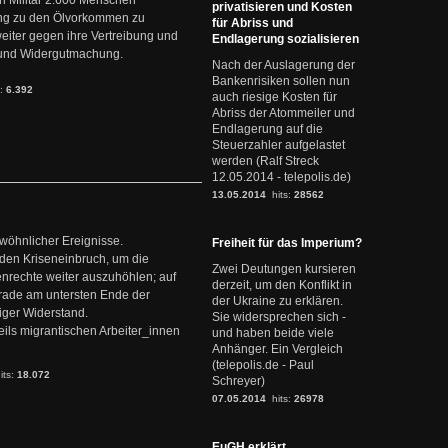
 Militär 2.600 Menschen
privatisieren und Kosten
ng zu den Ölvorkommen zu
für Abriss und
weiter gegen ihre Vertreibung und
Endlagerung sozialisieren
it und Widergutmachung.
Nach der Auslagerung der
Bankenrisiken sollen nun
s:
6.392
auch riesige Kosten für
Abriss der Atommeiler und
Endlagerung auf die
Steuerzahler aufgelastet
werden (Ralf Streck
12.05.2014 - telepolis.de)
13.05.2014
hits:
28562
ewöhnlicher Ereignisse.
Freiheit für das Imperium?
den Kriseneinbruch, um die
Zwei Deutungen kursieren
nrechte weiter auszuhöhlen; auf
derzeit, um den Konflikt in
erade am untersten Ende der
der Ukraine zu erklären.
iger Widerstand.
Sie widersprechen sich -
ils migrantischen Arbeiter_innen
und haben beide viele
Anhänger. Ein Vergleich
(telepolis.de - Paul
its:
18.072
Schreyer)
07.05.2014
hits:
26978
EuGH erklärt