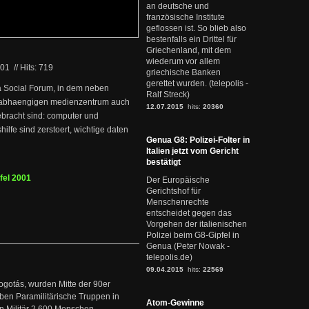
an deutsche und
französische Institute
geflossen ist. So blieb also
bestenfalls ein Drittel für
Griechenland, mit dem
wiederum vor allem
001
//
Hits: 719
griechische Banken
gerettet wurden. (telepolis -
a Social Forum, in dem neben
Ralf Streck)
nabhaengigen medienzentrum auch
12.07.2015
hits:
20360
ebracht sind: computer und
ilfe sind zerstoert, wichtige daten
Genua G8: Polizei-Folter in
Italien jetzt vom Gericht
bestätigt
fel 2001
Der Europäische
Gerichtshof für
Menschenrechte
entscheidet gegen das
Vorgehen der italienischen
Polizei beim G8-Gipfel in
Genua (Peter Nowak -
telepolis.de)
09.04.2015
hits:
22569
ogotás, wurden Mitte der 90er
en Paramilitärische Truppen in
Atom-Gewinne