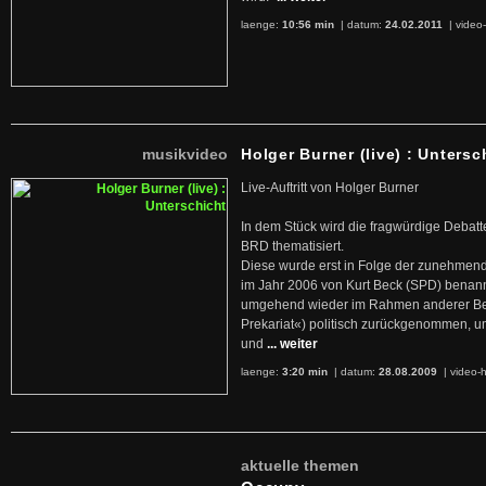
laenge:
10:56 min
| datum:
24.02.2011
|
video-
musikvideo
Holger Burner (live) : Untersc
Live-Auftritt von Holger Burner
In dem Stück wird die fragwürdige Debatt
BRD thematisiert.
Diese wurde erst in Folge der zunehmen
im Jahr 2006 von Kurt Beck (SPD) benan
umgehend wieder im Rahmen anderer Beg
Prekariat«) politisch zurückgenommen, 
und
... weiter
laenge:
3:20 min
| datum:
28.08.2009
|
video-h
aktuelle themen