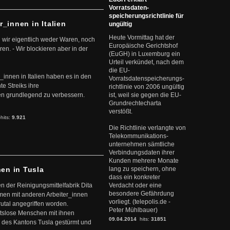
Vorratsdaten-
speicherungsrichtlinie für
r_innen in Italien
ungültig
Heute Vormittag hat der
 wir eigentlich weder Waren, noch
Europäische Gerichtshof
en. - Wir blockieren aber in der
(EuGH) in Luxemburg ein
Urteil verkündet, nach dem
die EU-
r_innen in Italien haben es in den
Vorratsdatenspeicherungs-
te Streiks ihre
richtlinie von 2006 ungültig
n grundlegend zu verbessern.
ist, weil sie gegen die EU-
Grundrechtecharta
verstößt.
-hits:
9.921
Die Richtlinie verlangte von
Telekommunikations-
unternehmen sämtliche
Verbindungsdaten ihrer
Kunden mehrere Monate
nen in Tusla
lang zu speichern, ohne
dass ein konkreter
en der Reinigungsmittelfabrik Dita
Verdacht oder eine
besondere Gefährdung
mmen mit anderen Arbeiter_innen
vorliegt. (telepolis.de -
rutal angegriffen worden.
Peter Mühlbauer)
eitslose Menschen mit ihnen
09.04.2014
hits:
31851
 des Kantons Tusla gestürmt und