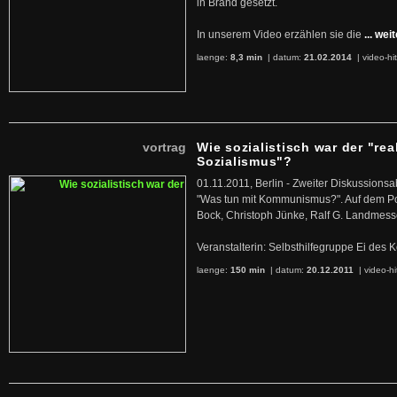
in Brand gesetzt.
In unserem Video erzählen sie die
... wei
laenge:
8,3 min
| datum:
21.02.2014
|
video-hi
vortrag
Wie sozialistisch war der "rea
Sozialismus"?
01.11.2011, Berlin - Zweiter Diskussions
"Was tun mit Kommunismus?". Auf dem Po
Bock, Christoph Jünke, Ralf G. Landmess
Veranstalterin: Selbsthilfegruppe Ei de
laenge:
150 min
| datum:
20.12.2011
|
video-hi