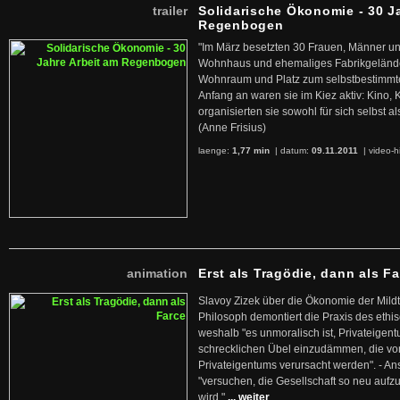
trailer
Solidarische Ökonomie - 30 J
Regenbogen
"Im März besetzten 30 Frauen, Männer un
Wohnhaus und ehemaliges Fabrikgelände
Wohnraum und Platz zum selbstbestimmt
Anfang an waren sie im Kiez aktiv: Kino,
organisierten sie sowohl für sich selbst al
(Anne Frisius)
laenge:
1,77 min
| datum:
09.11.2011
|
video-h
animation
Erst als Tragödie, dann als F
Slavoy Zizek über die Ökonomie der Mildt
Philosoph demontiert die Praxis des ethi
weshalb "es unmoralisch ist, Privateige
schrecklichen Übel einzudämmen, die von 
Privateigentums verursacht werden". - An
"versuchen, die Gesellschaft so neu auf
wird."
... weiter