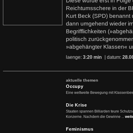
Diese wurde erst in Folg
Reichtumsschere in der B
Kurt Beck (SPD) benannt
dann umgehend wieder i
Begrifflichkeiten (»abgehä
politisch zurückgenommen
»abgehängter Klassen« u
laenge:
3:20 min
| datum:
28.0
aktuelle themen
Occupy
Eine weltweite Bewegung mit Klassenbe
Die Krise
Staaten spannen Billiarden teure Schutz
Konzerne. Nachdem die Gewinne ...
weit
Feminismus