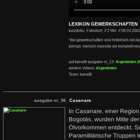
LEXIKON GEWERKSCHAFTEN
kurzdoku // deutsch
//
2 Min
//
09.03.200
"die gewerkschaften sind historisch mit d
korrupt. mensch muesste sie komplett neu
auf kanalB ausgabe nr_13:
Argentinien 
weitere Videos:
Argentinien
Team: kanalB
ausgabe nr_36
Casanare
In Casanare, einer Regio
Bogotás, wurden Mitte der
Ölvorkommen entdeckt. S
Paramilitärische Truppen 