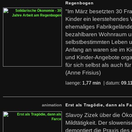
Regenbogen
"Im März besetzten 30 Fr
Kinder ein leerstehende
ehemaliges Fabrikgelände.
bezahlbaren Wohnraum u
selbstbestimmten Leben u
Anfang an waren sie im Kie
und Kinder-Angebote organ
für sich selbst als auch fü
(Anne Frisius)
laenge:
1,77 min
| datum:
09.1
animation
Erst als Tragödie, dann als F
Slavoy Zizek über die Ök
Mildtätigkeit. Der sloweni
demontiert die Praxis des