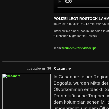
POLIZEI LEGT ROSTOCK LAH
interview // deutsch
//
1:12 Min
//
04.06.
Interview mit einer Chaotin über die Situ
"Flucht und Migration" in Rostock.
Team:
freundeskreis videoclips
ausgabe nr_36
Casanare
In Casanare, einer Regio
Bogotás, wurden Mitte der
Ölvorkommen entdeckt. S
Paramilitärische Truppen 
dem kolumbianischen Mili
umgebracht, um dem Ölko