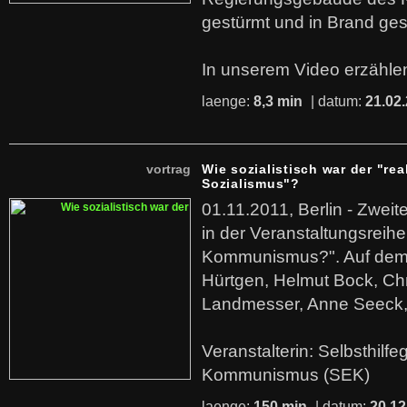
gestürmt und in Brand ges
In unserem Video erzählen
laenge:
8,3 min
| datum:
21.02
vortrag
Wie sozialistisch war der "rea
Sozialismus"?
01.11.2011, Berlin - Zwei
in der Veranstaltungsreihe
Kommunismus?". Auf dem
Hürtgen, Helmut Bock, Chr
Landmesser, Anne Seeck, 
Veranstalterin: Selbsthilf
Kommunismus (SEK)
laenge:
150 min
| datum:
20.12