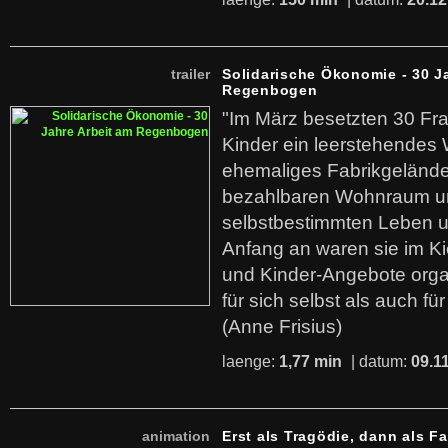
trailer
Solidarische Ökonomie - 30 J
Regenbogen
"Im März besetzten 30 Fr
Kinder ein leerstehende
ehemaliges Fabrikgelände.
bezahlbaren Wohnraum u
selbstbestimmten Leben u
Anfang an waren sie im Kie
und Kinder-Angebote organ
für sich selbst als auch fü
(Anne Frisius)
laenge:
1,77 min
| datum:
09.1
animation
Erst als Tragödie, dann als F