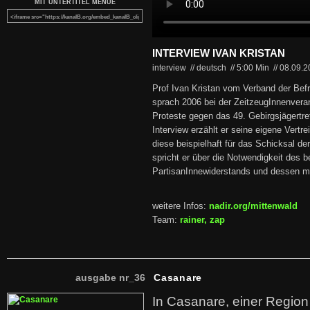
MIT UNTERTITEL MENUE
INTERVIEW IVAN KRISTAN
interview // deutsch
//
5:00 Min
//
08.09.
Prof Ivan Kristan vom Verband der Be
sprach 2006 bei der ZeitzeugInnenver
Proteste gegen das 49. Gebirgsjägertr
Interview erzählt er seine eigene Vertr
diese beispielhaft für das Schicksal d
spricht er über die Notwendigkeit des 
PartisanInnewiderstands und dessen mi
weitere Infos:
nadir.org/mittenwald
Team:
rainer, zap
ausgabe nr_36
Casanare
In Casanare, einer Regio