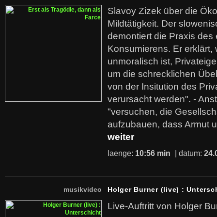
Slavoy Zizek über die Ök
Mildtätigkeit. Der sloweni
demontiert die Praxis des
Konsumierens. Er erklärt,
unmoralisch ist, Privatei
um die schrecklichen Übe
von der Insitution des Pri
verursacht werden". - Ans
"versuchen, die Gesellsch
aufzubauen, dass Armut u
weiter
laenge:
10:56 min
| datum:
24.
musikvideo
Holger Burner (live) : Untersc
Live-Auftritt von Holger Bu